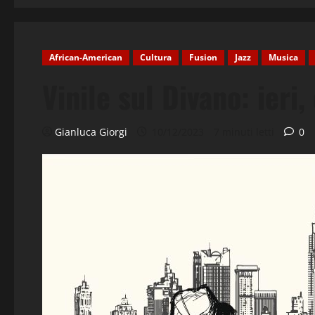
African-American
Cultura
Fusion
Jazz
Musica
Vinile sul Divano: ieri
Gianluca Giorgi
10/12/2023
7 minuti letti
0