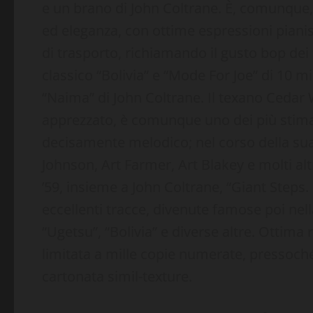
e un brano di John Coltrane. È, comunque
ed eleganza, con ottime espressioni piani
di trasporto, richiamando il gusto bop dei ta
classico “Bolivia” e “Mode For Joe” di 10 m
“Naima” di John Coltrane. Il texano Cedar
apprezzato, è comunque uno dei più stima
decisamente melodico; nel corso della sua
Johnson, Art Farmer, Art Blakey e molti altr
’59, insieme a John Coltrane, “Giant Steps
eccellenti tracce, divenute famose poi nell
“Ugetsu”, “Bolivia” e diverse altre. Ottima
limitata a mille copie numerate, pressoché
cartonata simil-texture.