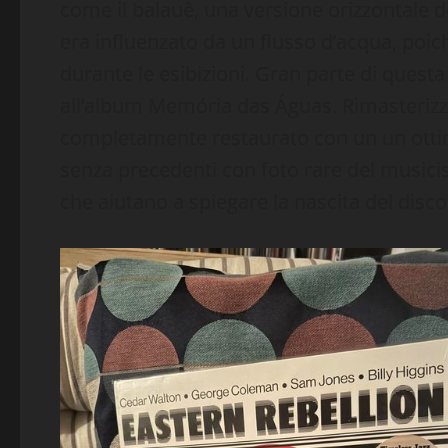
come il balauê, una versione orizzontale 
era influenzato da un flusso d’acqua, poic
durante le esibizioni. Gran parte di ques
all’album Memória das Águas. Rimasterizzat
completamente restaurato con un un ottim
senza precedenti con foto rare del musicist
che aiutano a spiegare la nascita del disc