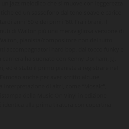
, un jazz melodico che si muove con leggerezza
stiche ed un sassofono dal tono soave e carico
rdi anni ’50 e dei primi ’60. Fra i brani, il
inuti di Walton più una meravigliosa versione di
 Walton, pianista/compositore non del tutto
ti accompagnatori hard bop, dal tocco funky e
 carriera ha suonato con Kenny Dorham, J.J.
i, ed è stato il primo pianista a registrare nel
. Famoso anche per aver scritto alcune
a interpretazione di altri, come “Mosaic”,
 ristampa della Music On Vinyl in edizione
 identica alla prima tiratura con copertina