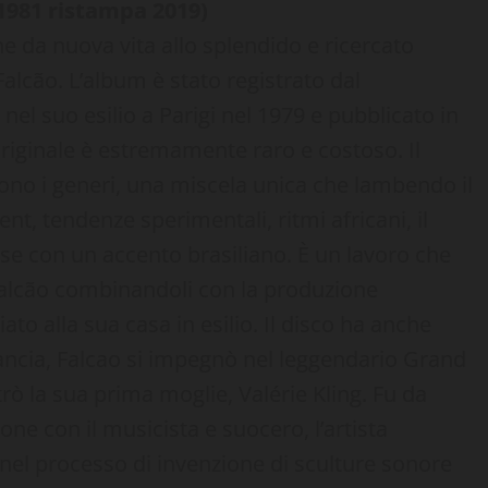
1981 ristampa 2019)
he da nuova vita allo splendido e ricercato
cão. L’album è stato registrato dal
el suo esilio a Parigi nel 1979 e pubblicato in
riginale è estremamente raro e costoso. Il
ono i generi, una miscela unica che lambendo il
nt, tendenze sperimentali, ritmi africani, il
ese con un accento brasiliano. È un lavoro che
di Falcão combinandoli con la produzione
to alla sua casa in esilio. Il disco ha anche
Francia, Falcao si impegnò nel leggendario Grand
ò la sua prima moglie, Valérie Kling. Fu da
one con il musicista e suocero, l’artista
nel processo di invenzione di sculture sonore