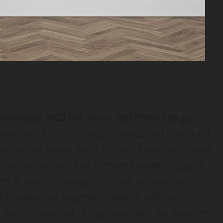
istampa 2023 ltd. num. 281/1000 180 gr.
ima uscita sull’etichetta Timeless ed è anche il
alton con la sua band Eastern Rebellion a New
è un set classico che presenta quattro giganti
 Jones al basso, George Coleman al sassofono
hé leader del progetto. L’album offre un
o quattro originali di ogni membro del quartetto