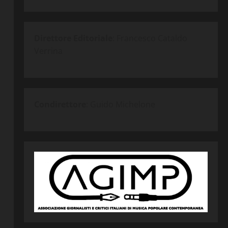
Direttore Editoriale
: Francesco Cataldo
Verrina
Condirettore
: Guido Michelone