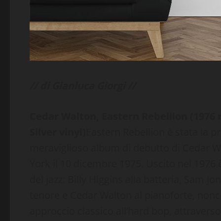
// di Gianluca Giorgi //
Cedar Walton, Eastern Rebellion (1976 r
Silver vinyl)
Eastern Rebellion è stata la pr
meraviglioso album di debutto di Cedar W
York il 10 dicembre 1975. Uscito nel 1976 
del jazz: Billy Higgins alla batteria, Sam
tenore e Cedar Walton al pianoforte, nonc
approccio classico all’hard bop, attravers