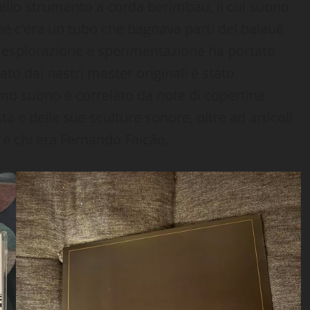
dello strumento a corda berimbau, il cui suono
hé c’era un tubo che bagnava parti del balauê
ta esplorazione e sperimentazione ha portato
o dai nastri master originali è stato
o suono e correlato da note di copertina
a e delle sue sculture sonore, oltre ad articoli
o e chi era Fernando Falcão.