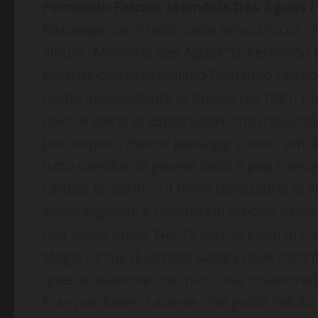
Fernando Falcao, Memória Das Águas (
Ristampa con il botto della Selva Discos c
album “Memória das Águas” di Fernando Fal
percussionista brasiliano Fernando Falcão n
modo indipendente in Brasile nel 1981. L’o
disco è pieno di esplorazioni che trascend
jazz, esplora diversi paesaggi sonori: ambie
tutto condito da groove latini e pop franc
cattura lo spirito e il ritmo della patria 
lussureggiante e l’approccio art-pop associa
una storia unica. Nei 15 anni di esilio in 
Magic Circus di Jérôme Savary dove incontr
questa relazione che iniziò una collaborazi
François-Xavier Lalanne, che guidò Falcão 