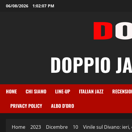
Vai
06/08/2026
1:02:08 PM
al
contenuto
DOPPIO JAZ
HOME
CHI SIAMO
LINE-UP
ITALIAN JAZZ
RECENSIO
PRIVACY POLICY
ALBO D’ORO
Home
2023
Dicembre
10
Vinile sul Divano: ier