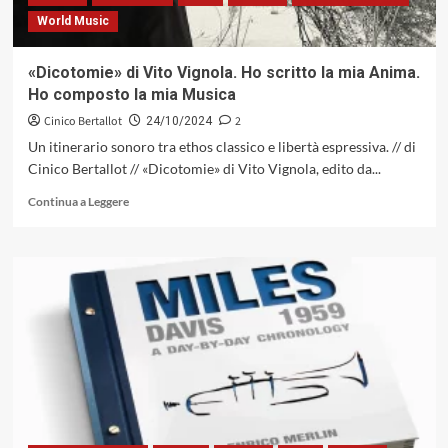
prima…»
World Music
«Dicotomie» di Vito Vignola. Ho scritto la mia Anima.
Ho composto la mia Musica
Cinico Bertallot
2
24/10/2024
Un itinerario sonoro tra ethos classico e libertà espressiva. // di
Cinico Bertallot // «Dicotomie» di Vito Vignola, edito da...
Leggi
Continua a Leggere
di
più
su
«Dicotomie»
di
Vito
Vignola.
Ho
scritto
la
mia
Anima.
Ho