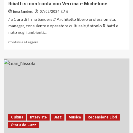
Ribatti si confronta con Verrina e Michelone
Irma Sanders
0
07/02/2024
/ a Cura di Irma Sanders // Architetto libero professionista,
manager, consulente e operatore culturale,Antonio Ribatti è
noto negli ambienti...
Leggi
Continua a Leggere
di
più
su
Libro,
libri…
libri
sulla
musica
e
sul
jazz.
Antonio
Ribatti
Cultura
Interviste
Jazz
Musica
Recensione Libri
si
Storia del Jazz
confronta
con