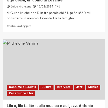
Ugo Sbisà, un uomo di Levante
Magnificatore»
Guido Michelone
0
16/02/2024
di Guido Michelone D In tre parole chi è Ugo Sbisà? R Mi
considero un uomo di Levante. Dalla famiglia...
Leggi
Continua a Leggere
di
più
su
Ugo
Sbisà,
un
uomo
di
Levante
Costume e Società
Cultura
Interviste
Jazz
Musica
Recensione Libri
Libro, libri… libri sulla musica e sul jazz. Antonio