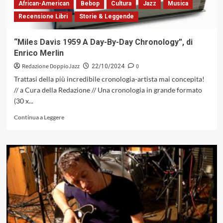
African-American
Bebop
Cultura
Jazz
Musica
composto
Recensione Libri
Storie & Leggende
la
mia
Musica
“Miles Davis 1959 A Day-By-Day Chronology”, di
Enrico Merlin
Redazione DoppioJazz
0
22/10/2024
Trattasi della più incredibile cronologia-artista mai concepita!
// a Cura della Redazione // Una cronologia in grande formato
(30 x...
Leggi
Continua a Leggere
di
più
su
“Miles
Davis
1959
A
Day-
By-
Day
Chronology”,