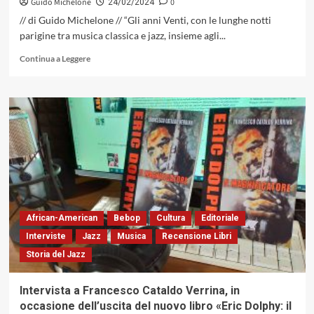
Guido Michelone
0
24/02/2024
// di Guido Michelone // “Gli anni Venti, con le lunghe notti
parigine tra musica classica e jazz, insieme agli...
Leggi
Continua a Leggere
di
più
su
«Odio
Gershwin»,
il
nuovo
romanzo
di
Biagio
Bagini
African-American
Bebop
Cultura
Editoriale
Interviste
Jazz
Musica
Recensione Libri
Storia del Jazz
Intervista a Francesco Cataldo Verrina, in
occasione dell’uscita del nuovo libro «Eric Dolphy: il