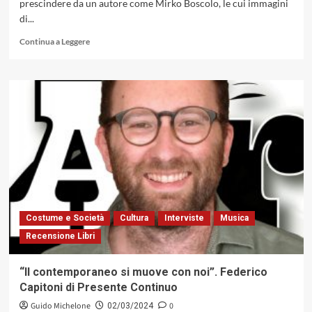
prescindere da un autore come Mirko Boscolo, le cui immagini
Jazz,
di...
2024)
Leggi
Continua a Leggere
di
più
su
Mirko
Boscolo,
un
‘cavallo
pazzo’.
Il
grande
jazzfotografo
parla
con
Costume e Società
Cultura
Interviste
Musica
Doppio
Recensione Libri
Jazz
“Il contemporaneo si muove con noi”. Federico
Capitoni di Presente Continuo
Guido Michelone
0
02/03/2024