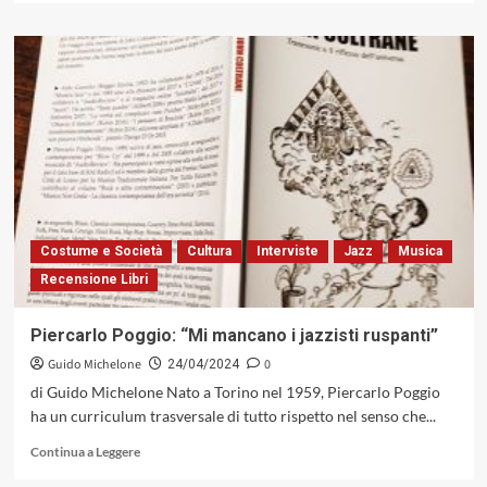
più
su
Intervista
a
Marco
Bertoli
Costume e Società
Cultura
Interviste
Jazz
Musica
Recensione Libri
Piercarlo Poggio: “Mi mancano i jazzisti ruspanti”
Guido Michelone
0
24/04/2024
di Guido Michelone Nato a Torino nel 1959, Piercarlo Poggio
ha un curriculum trasversale di tutto rispetto nel senso che...
Leggi
Continua a Leggere
di