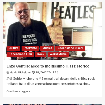
su
Davide
Ielmini:
pianista,
giornalista
e
critico
musicale
Cultura
Interviste
Musica
Recensione Dischi
Recensione Libri
Rock
World Music
Enzo Gentile: ascolto moltissimo il jazz storico
Guido Michelone
0
07/06/2024
// di Guido Michelone // È ormai tra i decani della critica rock
italiana: figlio di un generazione post-sessantottesca che...
Leggi
Continua a Leggere
di
più
su