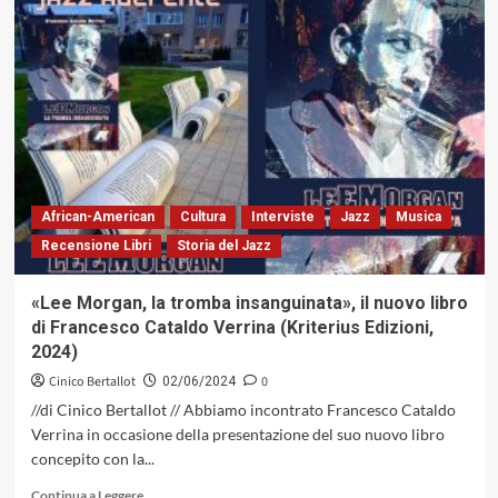
Enzo
Gentile:
ascolto
moltissimo
il
jazz
storico
African-American
Cultura
Interviste
Jazz
Musica
Recensione Libri
Storia del Jazz
«Lee Morgan, la tromba insanguinata», il nuovo libro
di Francesco Cataldo Verrina (Kriterius Edizioni,
2024)
Cinico Bertallot
0
02/06/2024
//di Cinico Bertallot // Abbiamo incontrato Francesco Cataldo
Verrina in occasione della presentazione del suo nuovo libro
concepito con la...
Leggi
Continua a Leggere