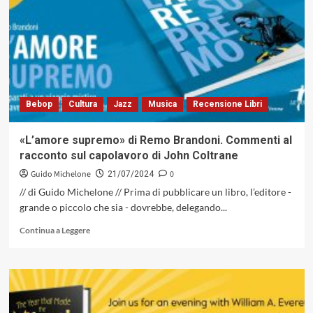
dell’alta
tensione»,
il
libro
di
Francesco
Cataldo
Bebop
Cultura
Jazz
Musica
Recensione Libri
Verrina
sarà
presentato
«L’amore supremo» di Remo Brandoni. Commenti al
dalla
racconto sul capolavoro di John Coltrane
giornalista
francese
Guido Michelone
0
21/07/2024
Stefania
// di Guido Michelone // Prima di pubblicare un libro, l’editore -
Glockner
grande o piccolo che sia - dovrebbe, delegando...
Graziano
nell’ambito
Leggi
Continua a Leggere
di
di
Roccella
più
Jazz
su
/
«L’amore
Rumori
supremo»
Mediterranei
di