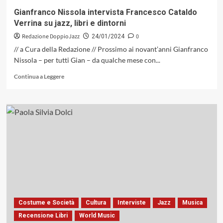
Verrina
Gianfranco Nissola intervista Francesco Cataldo
e
Verrina su jazz, libri e dintorni
Michelone
Redazione DoppioJazz
0
24/01/2024
// a Cura della Redazione // Prossimo ai novant’anni Gianfranco
Nissola – per tutti Gian – da qualche mese con...
Leggi
Continua a Leggere
di
più
su
Gianfranco
Nissola
intervista
Francesco
Cataldo
Verrina
su
jazz,
libri
e
Costume e Società
Cultura
Interviste
Jazz
Musica
dintorni
Recensione Libri
World Music