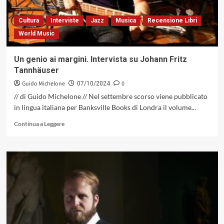
di
Enrico
Cultura
Interviste
Jazz
Musica
Recensione Libri
Merlin
World Music
Un genio ai margini. Intervista su Johann Fritz
Tannhäuser
Guido Michelone
0
07/10/2024
// di Guido Michelone // Nel settembre scorso viene pubblicato
in lingua italiana per Banksville Books di Londra il volume...
Leggi
Continua a Leggere
di
più
su
Un
genio
ai
margini.
Intervista
su
Johann