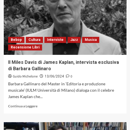
canto
della
Fenice,
il
libro
di
Gabriele
Bebop
Cultura
Interviste
Jazz
Musica
Guglielmi.
Recensione Libri
Intervista
con
l’autore
Il Miles Davis di James Kaplan, intervista esclusiva
di Barbara Gallinaro
Guido Michelone
0
13/06/2024
Barbara Gallinaro del Master in ‘Editoria e produzione
musicale’ (IULM Università di Milano) dialoga con il celebre
James Kaplan che...
Leggi
Continua a Leggere
di
più
su
Il