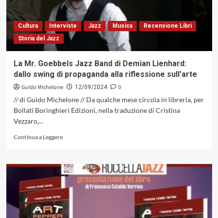
Fritz
Tannhäuser
Cultura
Interviste
Jazz
Musica
Recensione Libri
Storia del Jazz
La Mr. Goebbels Jazz Band di Demian Lienhard:
dallo swing di propaganda alla riflessione sull’arte
Guido Michelone
0
12/09/2024
// di Guido Michelone // Da qualche mese circola in libreria, per
Bollati Boringhieri Edizioni, nella traduzione di Cristina
Vezzaro,...
Leggi
Continua a Leggere
di
più
su
La
Mr.
Goebbels
Jazz
Band