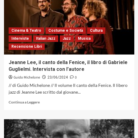
1924
Cinema & Teatro
Costume e Società
Cultura
Interviste
Italian Jazz
Jazz
Musica
Recensione Libri
Jeanne Lee, il canto della Fenice, il libro di Gabriele
Guglielmi. Intervista con l’autore
Guido Michelone
0
23/06/2024
// di Guido Michelone // Il volume Il canto della Fenice. Il libero
jazz di Jeanne Lee scritto dal giovane...
Leggi
Continua a Leggere
di
più
su
Jeanne
Lee,
il