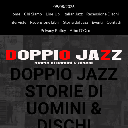
Vai
09/08/2026
al
Home
Chi Siamo
Line-Up
Italian Jazz
Recensione Dischi
contenuto
Interviste
Recensione Libri
Storia del Jazz
Eventi
Contatti
Privacy Policy
Albo D’Oro
DOPPIO JAZZ
STORIE DI
UOMINI &
DISCHI