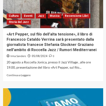
Cultura
Eventi
Jazz
Musica
Recensione Libri
Storia del Jazz
«Art Pepper, sul filo dell’alta tensione», il libro di
Francesco Cataldo Verrina sarà presentato dalla
giornalista francese Stefania Glockner Graziano
nell’ambito di Roccella Jazz / Rumori Mediterranei
Irma Sanders
0
05/08/2024
20 agosto a Roccella Jonica, presso il Jazz Village , alle ore
19.00, presentazione del libro «Art Pepper, sul filo...
Leggi
Continua a Leggere
di
più
su
«Art
Pepper,
sul
filo