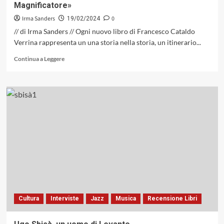
Magnificatore»
Irma Sanders
0
19/02/2024
// di Irma Sanders // Ogni nuovo libro di Francesco Cataldo
Verrina rappresenta un una storia nella storia, un itinerario...
Leggi
Continua a Leggere
di
più
su
Intervista
a
Francesco
Cataldo
Verrina,
in
occasione
dell’uscita
del
nuovo
libro
Cultura
Interviste
Jazz
Musica
Recensione Libri
«Eric
Dolphy:
il