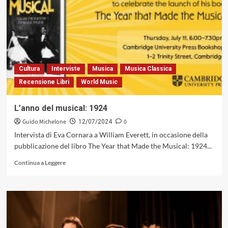
Remo
Brandoni.
Commenti
al
racconto
sul
capolavoro
Cultura
Interviste
Musica
Musica Classica
di
Recensione Libri
World Music
John
Coltrane
L’anno del musical: 1924
Guido Michelone
0
12/07/2024
Intervista di Eva Cornara a William Everett, in occasione della
pubblicazione del libro The Year that Made the Musical: 1924...
Leggi
Continua a Leggere
di
più
su
L’anno
del
musical: