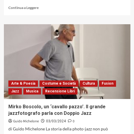
Leggi
Continua a Leggere
di
più
su
«Songs
And
Tunes»
del
Ludovico
Carmenati
Ensemble,
un
perfetto
gioco
Arte & Poesia
Costume e Società
Cultura
Fusion
di
Jazz
Musica
Recensione Libri
squadra
per
un
Mirko Boscolo, un ‘cavallo pazzo’. Il grande
jazz
jazzfotografo parla con Doppio Jazz
a
falde
Guido Michelone
0
03/03/2024
larghe
di Guido Michelone La storia della photo-jazz non può
(Notami