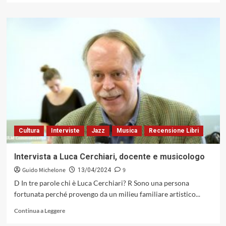
più
su
Vinile
sul
Divano,
confluenze
intersezionali
Cultura
Interviste
Jazz
Musica
Recensione Libri
Intervista a Luca Cerchiari, docente e musicologo
Guido Michelone
9
13/04/2024
D In tre parole chi è Luca Cerchiari? R Sono una persona
fortunata perché provengo da un milieu familiare artistico...
Leggi
Continua a Leggere
di