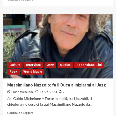
di
più
su
«Lee
Morgan,
la
tromba
insanguinata»,
il
nuovo
libro
di
Francesco
Cultura
Interviste
Jazz
Musica
Recensione Libri
Cataldo
Rock
World Music
Verrina
(Kriterius
Edizioni,
Massimiliano Nuzzolo: fu il Duca a iniziarmi al Jazz
2024)
Guido Michelone
2
16/05/2024
/ di Guido Michelone // Forse in molti, tra i jazzofili, si
chiederanno cosa ci fa qui Massimiliano Nuzzolo da...
Leggi
Continua a Leggere