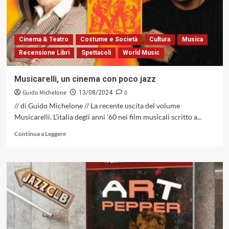
di
vita
vissuta
Cinema & Teatro
Costume e Società
Cultura
Musica
Recensione Libri
Spettacoli
World Music
Musicarelli, un cinema con poco jazz
Guido Michelone
0
13/08/2024
// di Guido Michelone // La recente uscita del volume
Musicarelli. L’italia degli anni ’60 nei film musicali scritto a...
Leggi
Continua a Leggere
di
più
su
Musicarelli,
un
cinema
con
poco
jazz