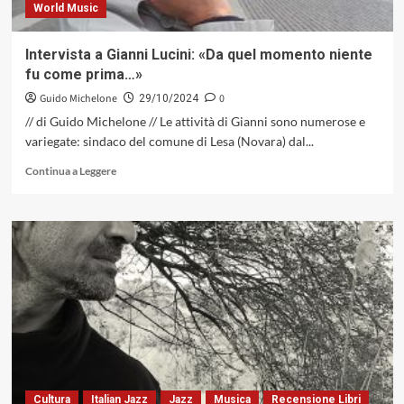
World Music
Intervista a Gianni Lucini: «Da quel momento niente
fu come prima…»
Guido Michelone
0
29/10/2024
// di Guido Michelone // Le attività di Gianni sono numerose e
variegate: sindaco del comune di Lesa (Novara) dal...
Leggi
Continua a Leggere
di
più
su
Intervista
a
Gianni
Lucini:
«Da
quel
momento
niente
fu
come
Cultura
Italian Jazz
Jazz
Musica
Recensione Libri