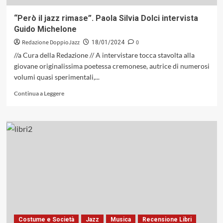
“Però il jazz rimase”. Paola Silvia Dolci intervista
Guido Michelone
Redazione DoppioJazz
0
18/01/2024
//a Cura della Redazione // A intervistare tocca stavolta alla
giovane originalissima poetessa cremonese, autrice di numerosi
volumi quasi sperimentali,...
Leggi
Continua a Leggere
di
più
su
“Però
il
jazz
rimase”.
Paola
Silvia
Dolci
intervista
Guido
Michelone
Costume e Società
Jazz
Musica
Recensione Libri