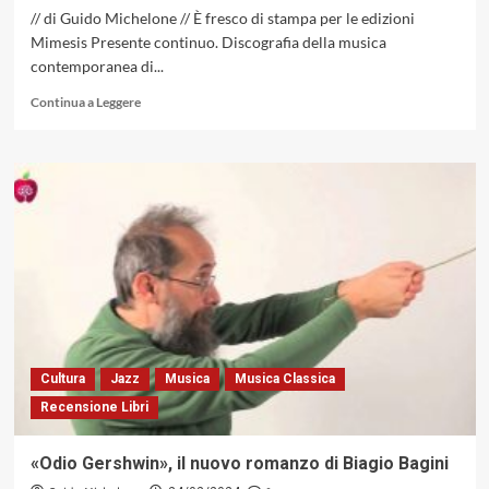
// di Guido Michelone // È fresco di stampa per le edizioni
Mimesis Presente continuo. Discografia della musica
contemporanea di...
Leggi
Continua a Leggere
di
più
su
“Il
contemporaneo
si
muove
con
noi”.
Federico
Capitoni
di
Presente
Cultura
Jazz
Musica
Musica Classica
Continuo
Recensione Libri
«Odio Gershwin», il nuovo romanzo di Biagio Bagini