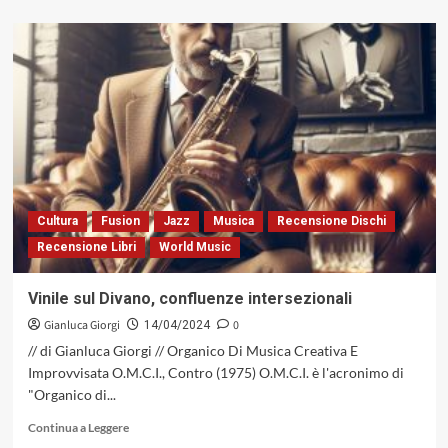
più
su
Piercarlo
Poggio:
“Mi
mancano
i
jazzisti
ruspanti”
Cultura
Fusion
Jazz
Musica
Recensione Dischi
Recensione Libri
World Music
Vinile sul Divano, confluenze intersezionali
Gianluca Giorgi
0
14/04/2024
// di Gianluca Giorgi // Organico Di Musica Creativa E
Improvvisata O.M.C.I., Contro (1975) O.M.C.I. è l'acronimo di
"Organico di...
Leggi
Continua a Leggere
di