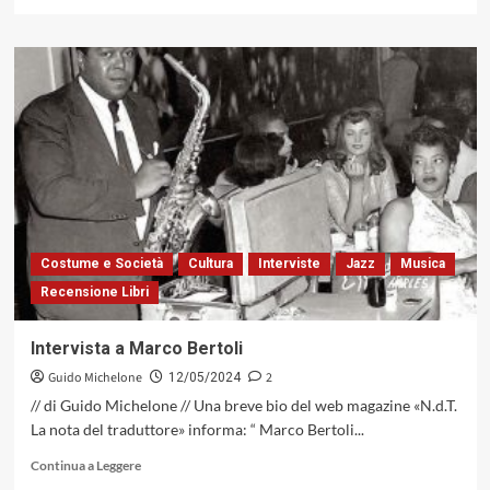
di
più
su
Massimiliano
Nuzzolo:
fu
il
Duca
a
iniziarmi
al
Jazz
Costume e Società
Cultura
Interviste
Jazz
Musica
Recensione Libri
Intervista a Marco Bertoli
Guido Michelone
2
12/05/2024
// di Guido Michelone // Una breve bio del web magazine «N.d.T.
La nota del traduttore» informa: “ Marco Bertoli...
Leggi
Continua a Leggere
di