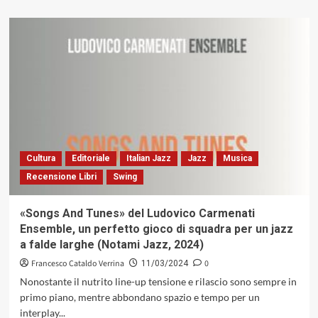
più
su
Intervista
a
Luca
Cerchiari,
docente
e
musicologo
Cultura
Editoriale
Italian Jazz
Jazz
Musica
Recensione Libri
Swing
«Songs And Tunes» del Ludovico Carmenati
Ensemble, un perfetto gioco di squadra per un jazz
a falde larghe (Notami Jazz, 2024)
Francesco Cataldo Verrina
0
11/03/2024
Nonostante il nutrito line-up tensione e rilascio sono sempre in
primo piano, mentre abbondano spazio e tempo per un
interplay...