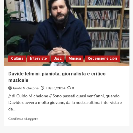
Miles
Davis
di
James
Kaplan,
intervista
esclusiva
di
Barbara
Gallinaro
Cultura
Interviste
Jazz
Musica
Recensione Libri
Davide Ielmini: pianista, giornalista e critico
musicale
Guido Michelone
0
10/06/2024
// di Guido Michelone // Sono passati quasi vent’anni, quando
Davide davvero molto giovane, dalla nostra ultima intervista e
da...
Leggi
Continua a Leggere
di
più