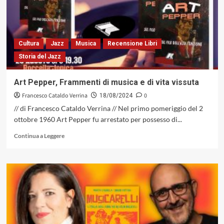
di
Demian
Lienhard:
dallo
swing
Cultura
Jazz
Musica
Recensione Libri
di
Storia del Jazz
propaganda
alla
riflessione
Art Pepper, Frammenti di musica e di vita vissuta
sull’arte
Francesco Cataldo Verrina
0
18/08/2024
// di Francesco Cataldo Verrina // Nel primo pomeriggio del 2
ottobre 1960 Art Pepper fu arrestato per possesso di...
Leggi
Continua a Leggere
di
più
su
Art
Pepper,
Frammenti
di
musica
e