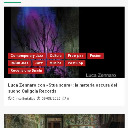
Contemporary Jazz
Cultura
Free jazz
Fusion
Italian Jazz
Jazz
Musica
Post Bop
Recensione Dischi
Luca Zennaro con «Stua scura»: la materia oscura del
suono Caligola Records
Cinico Bertallot
0
09/08/2026