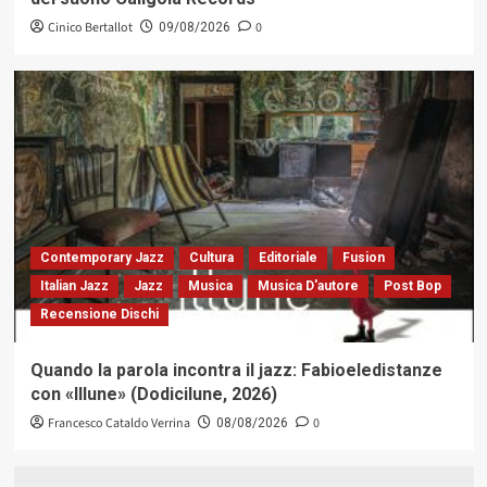
Cinico Bertallot
0
09/08/2026
Contemporary Jazz
Cultura
Editoriale
Fusion
Italian Jazz
Jazz
Musica
Musica D'autore
Post Bop
Recensione Dischi
Quando la parola incontra il jazz: Fabioeledistanze
con «Illune» (Dodicilune, 2026)
Francesco Cataldo Verrina
0
08/08/2026