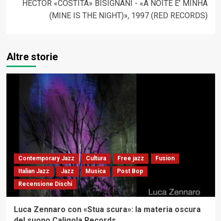
HECTOR «COSTITA» BISIGNANI ‎- «A NOITE E’ MINHA
(MINE IS THE NIGHT)», 1997 (RED RECORDS)
Altre storie
Contemporary Jazz
Cultura
Free jazz
Fusion
Italian Jazz
Jazz
Musica
Post Bop
Recensione Dischi
Luca Zennaro con «Stua scura»: la materia oscura
del suono Caligola Records