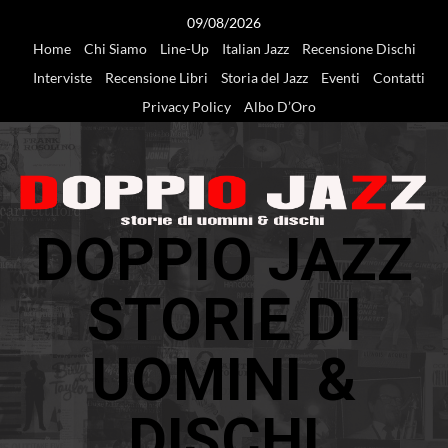
Vai
09/08/2026
al
Home
Chi Siamo
Line-Up
Italian Jazz
Recensione Dischi
contenuto
Interviste
Recensione Libri
Storia del Jazz
Eventi
Contatti
Privacy Policy
Albo D’Oro
DOPPIO JAZZ
STORIE DI
UOMINI &
DISCHI