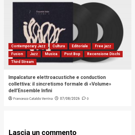
Contemporary Jazz
Cultura
Editoriale
Free jazz
Fusion
Jazz
Musica
Post Bop
Recensione Dischi
Third Stream
Impalcature elettroacustiche e conduction
collettiva: il sincretismo formale di «Volume»
dell’Ensemble Infini
Francesco Cataldo Verrina
0
07/08/2026
Lascia un commento