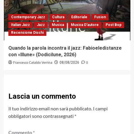
Contemporary Jazz
Cultura
Editoriale
Fusion
Italian Jazz
Jazz
Musica
Musica D'autore
Post Bop
Recensione Dischi
Quando la parola incontra il jazz: Fabioeledistanze
con «Illune» (Dodicilune, 2026)
Francesco Cataldo Verrina
0
08/08/2026
Lascia un commento
Il tuo indirizzo email non sarà pubblicato.
I campi
obbligatori sono contrassegnati
*
Commento
*