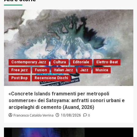
Contemporary Jazz
Cultura
Editoriale
Elettro-Beat
Free jazz
Fusion
Italian Jazz
Jazz
Musica
Post Bop
Recensione Dischi
«Concrete Islands frammenti per metropoli
sommerse» dei Satoyama: anfratti sonori urbani e
arcipelaghi di cemento (Auand, 2026)
Francesco Cataldo Verrina
0
10/08/2026