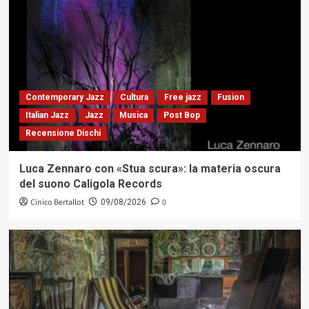
Contemporary Jazz
Cultura
Free jazz
Fusion
Italian Jazz
Jazz
Musica
Post Bop
Recensione Dischi
Luca Zennaro con «Stua scura»: la materia oscura
del suono Caligola Records
Cinico Bertallot
0
09/08/2026