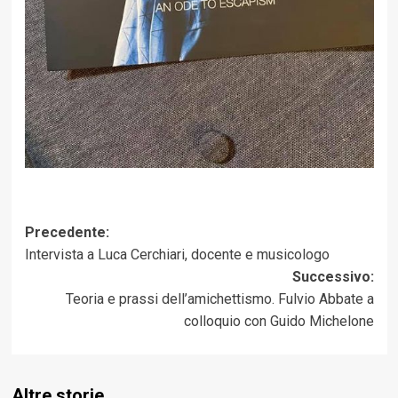
Navigazione
Precedente:
Intervista a Luca Cerchiari, docente e musicologo
articolo
Successivo:
Teoria e prassi dell’amichettismo. Fulvio Abbate a
colloquio con Guido Michelone
Altre storie