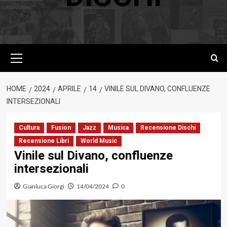
Menu
principale
HOME
2024
APRILE
14
VINILE SUL DIVANO, CONFLUENZE
INTERSEZIONALI
Cultura
Fusion
Jazz
Musica
Recensione Dischi
Recensione Libri
World Music
Vinile sul Divano, confluenze
intersezionali
Gianluca Giorgi
14/04/2024
0