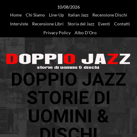
Vai
10/08/2026
al
Home
Chi Siamo
Line-Up
Italian Jazz
Recensione Dischi
contenuto
Interviste
Recensione Libri
Storia del Jazz
Eventi
Contatti
Privacy Policy
Albo D’Oro
DOPPIO JAZZ
STORIE DI
UOMINI &
DISCHI