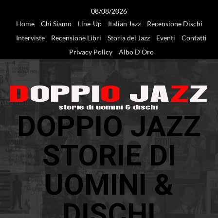
Vai
08/08/2026
al
Home
Chi Siamo
Line-Up
Italian Jazz
Recensione Dischi
contenuto
Interviste
Recensione Libri
Storia del Jazz
Eventi
Contatti
Privacy Policy
Albo D’Oro
DOPPIO JAZZ
STORIE DI
UOMINI &
DISCHI