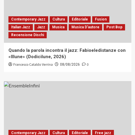
Contemporary Jazz
Cultura
Editoriale
Fusion
Italian Jazz
Jazz
Musica
Musica D'autore
Post Bop
Recensione Dischi
Quando la parola incontra il jazz: Fabioeledistanze con
«Illune» (Dodicilune, 2026)
Francesco Cataldo Verrina
0
08/08/2026
Contemporary Jazz
Cultura
Editoriale
Free jazz