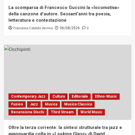
La scomparsa di Francesco Guccini la «locomotiva»
della canzone d’autore. Sessant’anni tra poesia,
letteratura e contestazione
Francesco Cataldo Verrina
0
06/08/2026
Contemporary Jazz
Cultura
Editoriale
Ethno-Music
Fusion
Jazz
Musica
Musica Classica
Recensione Dischi
Third Stream
World Music
Oltre la terza corrente: la sintesi strutturale tra jazz e
avanguardia colta in «Looking Glass» di David