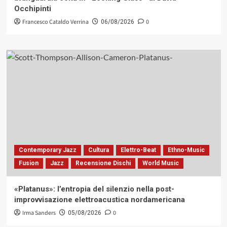
Occhipinti
Francesco Cataldo Verrina
0
06/08/2026
Contemporary Jazz
Cultura
Elettro-Beat
Ethno-Music
Fusion
Jazz
Recensione Dischi
World Music
«Platanus»: l’entropia del silenzio nella post-
improvvisazione elettroacustica nordamericana
Irma Sanders
0
05/08/2026