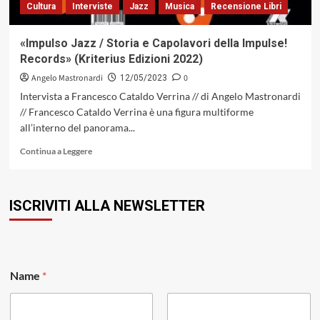
Cultura
Interviste
Jazz
Musica
Recensione Libri
«Impulso Jazz / Storia e Capolavori della Impulse!
Records» (Kriterius Edizioni 2022)
Angelo Mastronardi
0
12/05/2023
Intervista a Francesco Cataldo Verrina // di Angelo Mastronardi
// Francesco Cataldo Verrina è una figura multiforme
all’interno del panorama...
Leggi
Continua a Leggere
di
più
su
ISCRIVITI ALLA NEWSLETTER
«Impulso
Jazz
/
Storia
e
Capolavori
Name
*
della
Impulse!
Records»