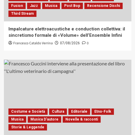
Fusion
Jazz
Musica
Post Bop
Recensione Dischi
Third Stream
Impalcature elettroacustiche e conduction collettiva: il
sincretismo formale di «Volume» dell’Ensemble Infini
Francesco Cataldo Verrina
0
07/08/2026
Costume e Società
Cultura
Editoriale
Etno-Folk
Musica
Musica D'autore
Novelle & racconti
Storie & Leggende