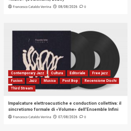
Francesco Cataldo Verrina
0
08/08/2026
Contemporary Jazz
Cultura
Editoriale
Free jazz
Fusion
Jazz
Musica
Post Bop
Recensione Dischi
Third Stream
Impalcature elettroacustiche e conduction collettiva: il
sincretismo formale di «Volume» dell’Ensemble Infini
Francesco Cataldo Verrina
0
07/08/2026