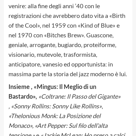
venire: alla fine degli anni ’40 con le
registrazioni che avrebbero dato vita a «Birth
of the Cool», nel 1959 con «Kind of Blue» e
nel 1970 con «Bitches Brew». Guascone,
geniale, arrogante, bugiardo, proteiforme,
visionario, mutevole, trasformista,
anticipatore, vanesio ed opportunista: in
massima parte la storia del jazz moderno è lui.
Insieme , «Mingus: Il Meglio di un
Bastardo»,
«Coltrane: Il Passo del Gigante»
, «Sonny Rollins: Sonny Like Rollins»
,
«
Thelonious Monk: La Posizione del
Monaco»,
«
Art Pepper: Sul filo dell’alta
tensione
»
e
«
Jackie McLean: Ho preso a calci