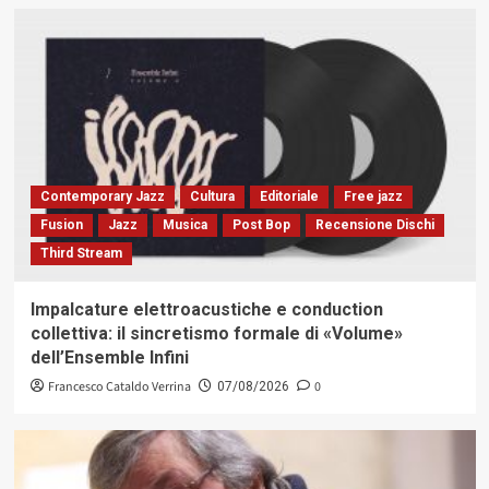
Contemporary Jazz
Cultura
Editoriale
Free jazz
Fusion
Jazz
Musica
Post Bop
Recensione Dischi
Third Stream
Impalcature elettroacustiche e conduction
collettiva: il sincretismo formale di «Volume»
dell’Ensemble Infini
Francesco Cataldo Verrina
0
07/08/2026