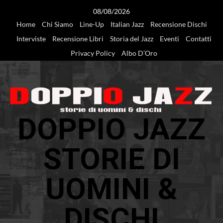
Vai
08/08/2026
al
Home
Chi Siamo
Line-Up
Italian Jazz
Recensione Dischi
contenuto
Interviste
Recensione Libri
Storia del Jazz
Eventi
Contatti
Privacy Policy
Albo D’Oro
DOPPIO JAZZ
STORIE DI
UOMINI &
DISCHI