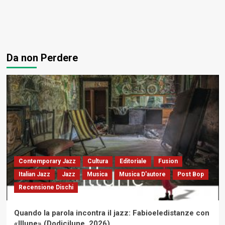
Da non Perdere
Contemporary Jazz
Cultura
Editoriale
Fusion
Italian Jazz
Jazz
Musica
Musica D'autore
Post Bop
Recensione Dischi
Quando la parola incontra il jazz: Fabioeledistanze con
«Illune» (Dodicilune, 2026)