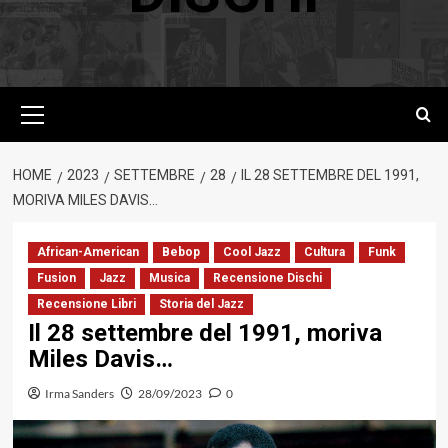
Menu
principale
HOME
2023
SETTEMBRE
28
IL 28 SETTEMBRE DEL 1991,
MORIVA MILES DAVIS…
African-American
Bebop
Cool Jazz
Cultura
Funk
Fusion
Jazz
Musica
Recensione Dischi
Recensione Libri
Storia del Jazz
Il 28 settembre del 1991, moriva
Miles Davis…
Irma Sanders
28/09/2023
0