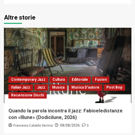
Altre storie
Contemporary Jazz
Cultura
Editoriale
Fusion
Italian Jazz
Jazz
Musica
Musica D'autore
Post Bop
Recensione Dischi
Quando la parola incontra il jazz: Fabioeledistanze
con «Illune» (Dodicilune, 2026)
Francesco Cataldo Verrina
0
08/08/2026