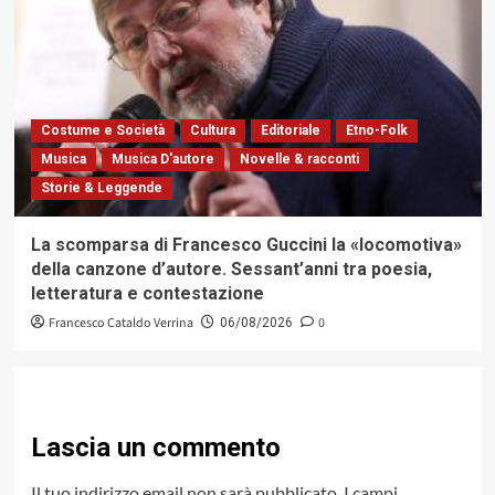
Costume e Società
Cultura
Editoriale
Etno-Folk
Musica
Musica D'autore
Novelle & racconti
Storie & Leggende
La scomparsa di Francesco Guccini la «locomotiva»
della canzone d’autore. Sessant’anni tra poesia,
letteratura e contestazione
Francesco Cataldo Verrina
0
06/08/2026
Lascia un commento
Il tuo indirizzo email non sarà pubblicato.
I campi