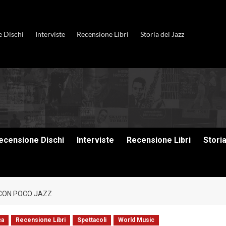
e Dischi
Interviste
Recensione Libri
Storia del Jazz
ecensione Dischi
Interviste
Recensione Libri
Stori
 CON POCO JAZZ
ca
Recensione Libri
Spettacoli
World Music