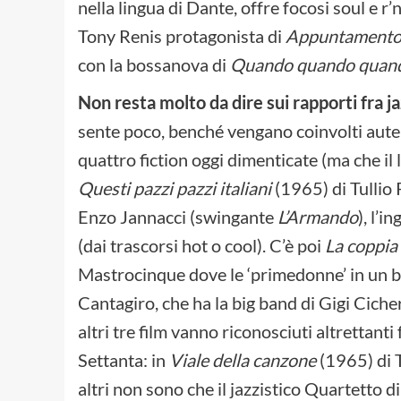
nella lingua di Dante, offre focosi soul e 
Tony Renis protagonista di
Appuntamento i
con la bossanova di
Quando quando quan
Non resta molto da dire sui rapporti fra ja
sente poco, benché vengano coinvolti auten
quattro fiction oggi dimenticate (ma che il 
Questi pazzi pazzi italiani
(1965) di Tullio 
Enzo Jannacci (swingante
L’Armando
), l’
(dai trascorsi hot o cool). C’è poi
La coppia
Mastrocinque dove le ‘primedonne’ in un be
Cantagiro, che ha la big band di Gigi Ciche
altri tre film vanno riconosciuti altrettanti
Settanta: in
Viale della canzone
(1965) di T
altri non sono che il jazzistico Quartetto 