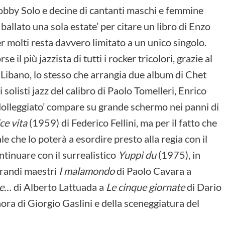
obby Solo e decine di cantanti maschi e femmine
ballato una sola estate’ per citare un libro di Enzo
r molti resta davvero limitato a un unico singolo.
 il più jazzista di tutti i rocker tricolori, grazie al
o Libano, lo stesso che arrangia due album di Chet
 solisti jazz del calibro di Paolo Tomelleri, Enrico
‘Molleggiato’ compare su grande schermo nei panni di
ce vita
(1959) di Federico Fellini, ma per il fatto che
e che lo poterà a esordire presto alla regia con il
tinuare con il surrealistico
Yuppi du
(1975), in
grandi maestri
I malamondo
di Paolo Cavara a
 e…
di Alberto Lattuada a
Le cinque giornate
di Dario
nora di Giorgio Gaslini e della sceneggiatura del