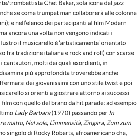
ante/trombettista Chet Baker, sola icona del jazz
anche se come trumpet man collaborerà alle colonne
ani); e nell’elenco dei partecipanti al film Modern
a ancora una volta non vengono indicati i
ustro il musicarello è ‘artisticamente’ orientato
o fra tradizione italiana e rock and roll) con scarse
 cantautori, molti dei quali esordienti, in
a disamina più approfondita troverebbe anche
ffermarsi dei giovanissimi con uno stile twist e poi
sicarello si orienti a giostrare attorno ai successi
del film con quello del brano da hit parade: ad esempio
ultimo
Lady Barbara
(1970) passando per
In
re matto
,
Nel sole
,
L’immensità
,
Zingara
,
Zum zum
o singolo di Rocky Roberts, afroamericano che,