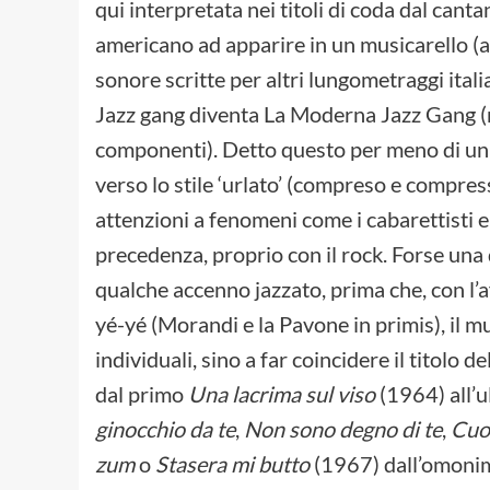
qui interpretata nei titoli di coda dal cant
americano ad apparire in un musicarello (
sonore scritte per altri lungometraggi itali
Jazz gang diventa La Moderna Jazz Gang (m
componenti). Detto questo per meno di un l
verso lo stile ‘urlato’ (compreso e compress
attenzioni a fenomeni come i cabarettisti e i
precedenza, proprio con il rock. Forse un
qualche accenno jazzato, prima che, con l’a
yé-yé (Morandi e la Pavone in primis), il mu
individuali, sino a far coincidere il titolo 
dal primo
Una lacrima sul viso
(1964) all’
ginocchio da te
,
Non sono degno di te
,
Cuo
zum
o
Stasera mi butto
(1967) dall’omonim