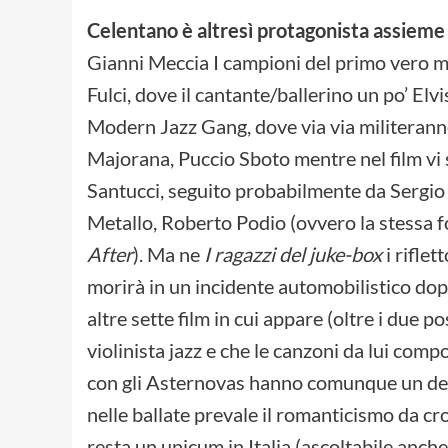
Celentano è altresì protagonista assieme a
Gianni Meccia I campioni del primo vero m
Fulci, dove il cantante/ballerino un po’ El
Modern Jazz Gang, dove via via militera
Majorana, Puccio Sboto mentre nel film vi s
Santucci, seguito probabilmente da Sergio
Metallo, Roberto Podio (ovvero la stessa 
After
). Ma ne
I ragazzi del juke-box
i rifle
morirà in un incidente automobilistico dopo
altre sette film in cui appare (oltre i due p
violinista jazz e che le canzoni da lui com
con gli Asternovas hanno comunque un deci
nelle ballate prevale il romanticismo da c
resta un unicum in Italia (ascoltabile anch