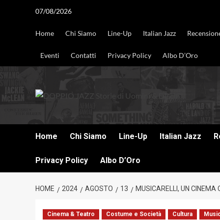
Vai
07/08/2026
al
contenuto
Home
Chi Siamo
Line-Up
Italian Jazz
Recension
Eventi
Contatti
Privacy Policy
Albo D’Oro
DOPPIO JAZZ STORIE DI UOMINI & DISCHI
Home
Chi Siamo
Line-Up
Italian Jazz
R
Privacy Policy
Albo D’Oro
HOME
2024
AGOSTO
13
MUSICARELLI, UN CINEMA
Cinema & Teatro
Costume e Società
Cultura
Musi