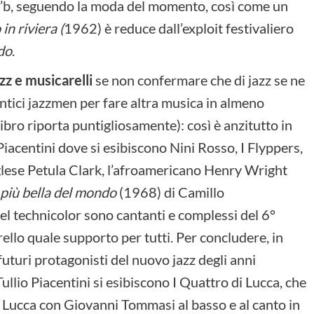
r’n’b, seguendo la moda del momento, così come un
n riviera (
1962) è
reduce dall’exploit festivaliero
do
.
zz e musicarelli
se non confermare che di jazz se ne
tici jazzmen per fare altra musica in almeno
libro riporta puntigliosamente): così è anzitutto in
Piacentini dove si esibiscono Nini Rosso, I Flyppers,
inglese Petula Clark, l’afroamericano Henry Wright
 più bella del mondo
(1968) di Camillo
l technicolor sono cantanti e complessi del 6°
rello quale supporto per tutti. Per concludere, in
 futuri protagonisti del nuovo jazz degli anni
ullio Piacentini si esibiscono I Quattro di Lucca, che
di Lucca con Giovanni Tommasi al basso e al canto in