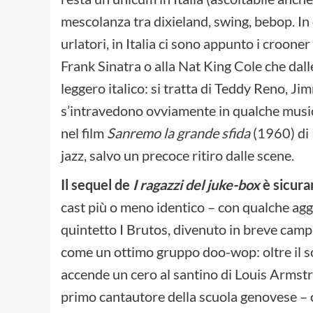
mescolanza tra dixieland, swing, bebop. In 
urlatori, in Italia ci sono appunto i crooner 
Frank Sinatra o alla Nat King Cole che dall
leggero italico: si tratta di Teddy Reno, J
s’intravedono ovviamente in qualche music
nel film
Sanremo la grande sfida
(1960) di P
jazz, salvo un precoce ritiro dalle scene.
Il sequel de
I ragazzi del juke-box
è sicur
cast più o meno identico – con qualche aggiu
quintetto I Brutos, divenuto in breve camp
come un ottimo gruppo doo-wop: oltre il s
accende un cero al santino di Louis Armst
primo cantautore della scuola genovese – 