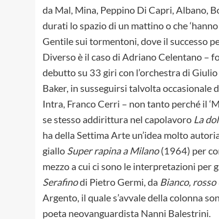
da Mal, Mina, Peppino Di Capri, Albano, B
durati lo spazio di un mattino o che ‘hanno 
Gentile sui tormentoni, dove il successo pe
Diverso è il caso di Adriano Celentano – forse
debutto su 33 giri con l’orchestra di Giuli
Baker, in susseguirsi talvolta occasionale di
Intra, Franco Cerri – non tanto perché il 
se stesso addirittura nel capolavoro
La dol
ha della Settima Arte un’idea molto autorial
giallo
Super rapina a Milano
(1964) per con
mezzo a cui ci sono le interpretazioni per 
Serafino
di Pietro Germi, da
Bianco, rosso
Argento, il quale s’avvale della colonna so
poeta neovanguardista Nanni Balestrini.