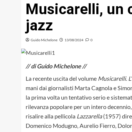
Musicarelli, un
jazz
Guido Michelone
13/08/2024
0
// di Guido Michelone //
La recente uscita del volume
Musicarelli.
L
mani dai giornalisti Marta Cagnola e Simon
la prima volta un tentativo serio e sistem
rilevanza popolare per un intero decennio, a
risalire alla pellicola
Lazzarella
(1957) dire
Domenico Modugno, Aurelio Fierro, Dolor