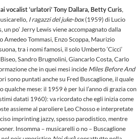
i vocalist ‘urlatori’ Tony Dallara, Betty Curis
,
usicarello,
I ragazzi del juke-box
(1959) di Lucio
vis, un po’ Jerry Lewis viene accompagnato dalla
nno Amedeo Tommasi, Enzo Scoppa, Maurizio
uona, tra i nomi famosi, il solo Umberto ‘Cicci’
 Biseo, Sandro Brugnolini, Giancarlo Costa, Carlo
formazione che in quei mesi incide
Miles Before And
ttori sono puntati anche su Fred Buscaglione, il quale
 qualche mese: il 1959 è per lui l’anno di grazia con
ostimi datati 1960): va ricordato che egli inizia come
poste assieme al paroliere Leo Chosso e interpretate
so imprinting jazzy, spesso parodistico, mentre
rooner. Insomma – musicarelli o no – Buscaglione
e nel noir umoristico
Noi duri
) soprattutto nella