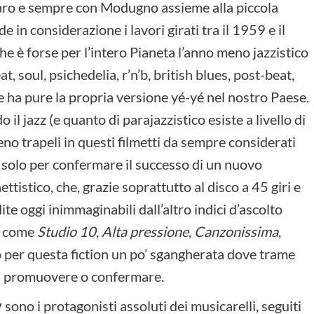
Caro e sempre con Modugno assieme alla piccola
 in considerazione i lavori girati tra il 1959 e il
e è forse per l’intero Pianeta l’anno meno jazzistico
at, soul, psichedelia, r’n’b, british blues, post-beat,
ha pure la propria versione yé-yé nel nostro Paese.
il jazz (e quanto di parajazzistico esiste a livello di
meno trapeli in questi filmetti da sempre considerati
ati solo per confermare il successo di un nuovo
tistico, che, grazie soprattutto al disco a 45 giri e
te oggi inimmaginabili dall’altro indici d’ascolto
ni come
Studio 10
,
Alta pressione
,
Canzonissima
,
o per questa fiction un po’ sgangherata dove trame
 da promuovere o confermare.
y
sono i protagonisti assoluti dei musicarelli, seguiti