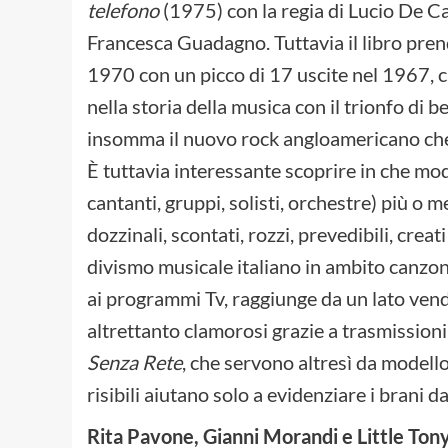
telefono
(1975) con la regia di Lucio De 
Francesca Guadagno. Tuttavia il libro prende
1970 con un picco di 17 uscite nel 1967, ch
nella storia della musica con il trionfo di be
insomma il nuovo rock angloamericano che 
È tuttavia interessante scoprire in che modo 
cantanti, gruppi, solisti, orchestre) più o 
dozzinali, scontati, rozzi, prevedibili, cre
divismo musicale italiano in ambito canzonet
ai programmi Tv, raggiunge da un lato vendi
altrettanto clamorosi grazie a trasmissio
Senza Rete
, che servono altresì da modell
risibili aiutano solo a evidenziare i brani
Rita Pavone, Gianni Morandi e Little Ton