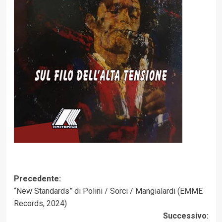
Navigazione
Precedente:
“New Standards” di Polini / Sorci / Mangialardi (EMME
articolo
Records, 2024)
Successivo: