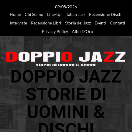
Vai
09/08/2026
al
Home
Chi Siamo
Line-Up
Italian Jazz
Recensione Dischi
contenuto
Interviste
Recensione Libri
Storia del Jazz
Eventi
Contatti
Privacy Policy
Albo D’Oro
DOPPIO JAZZ
STORIE DI
UOMINI &
DISCHI