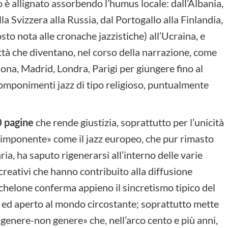
o è allignato assorbendo l’humus locale: dall’Albania,
lla Svizzera alla Russia, dal Portogallo alla Finlandia,
tosto nota alle cronache jazzistiche) all’Ucraina, e
ttà che diventano, nel corso della narrazione, come
lona, Madrid, Londra, Parigi per giungere fino al
componimenti jazz di tipo religioso, puntualmente
0 pagine
che rende giustizia, soprattutto per l’unicità
 «imponente» come il jazz europeo, che pur rimasto
ria, ha saputo rigenerarsi all’interno delle varie
i creativi che hanno contribuito alla diffusione
Michelone conferma appieno il sincretismo tipico del
e ed aperto al mondo circostante; soprattutto mette
 «genere-non genere» che, nell’arco cento e più anni,