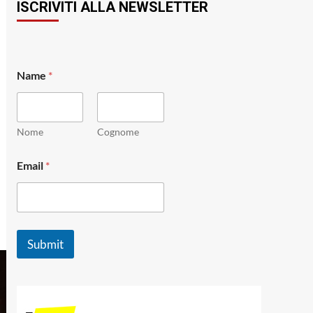
ISCRIVITI ALLA NEWSLETTER
Name
*
Nome
Cognome
E
Email
*
m
a
i
l
N
a
Submit
m
e
E
m
a