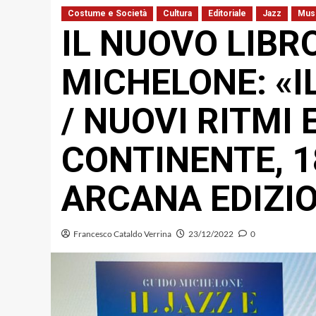
Costume e Società
Cultura
Editoriale
Jazz
Mus
IL NUOVO LIBRO
MICHELONE: «I
/ NUOVI RITMI 
CONTINENTE, 1
ARCANA EDIZIO
Francesco Cataldo Verrina
23/12/2022
0