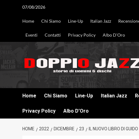
Vai
07/08/2026
al
contenuto
Home
Chi Siamo
Line-Up
Italian Jazz
Recension
Eventi
Contatti
Privacy Policy
Albo D’Oro
DOPPIO JAZZ STORIE DI UOMINI & DISCHI
Home
Chi Siamo
Line-Up
Italian Jazz
R
Privacy Policy
Albo D’Oro
HOME
2022
DICEMBRE
23
IL NUOVO LIBRO DI GUIDO