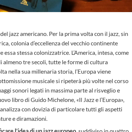
el jazz americano. Per la prima volta con il jazz, sin
ica, colonia d’eccellenza del vecchio continente
e essa stessa colonizzatrice. L’America, intesa, come
 almeno tre secoli, tutte le forme di cultura
a nella sua millenaria storia, l’Europa viene
ottomissione musicale si ripeterà più volte nel corso
aggi sonori legati in massima parte al risveglio e
uovo libro di Guido Michelone, «Il Jazz e l’Europa»,
analizza con dovizia di particolare tutti gli aspetti
ature e diramazioni.
icare l’idea di un jazz europeo
, suddiviso in quattro