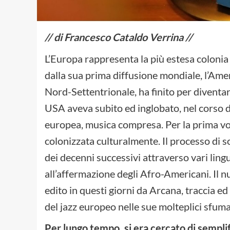
// di Francesco Cataldo Verrina //
L’Europa rappresenta la più estesa colonia d
dalla sua prima diffusione mondiale, l’Amer
Nord-Settentrionale, ha finito per diventar
USA aveva subito ed inglobato, nel corso di
europea, musica compresa. Per la prima volt
colonizzata culturalmente. Il processo di s
dei decenni successivi attraverso vari lingu
all’affermazione degli Afro-Americani. Il n
edito in questi giorni da Arcana, traccia ed 
del jazz europeo nelle sue molteplici sfum
Per lungo tempo, si era cercato di semplif