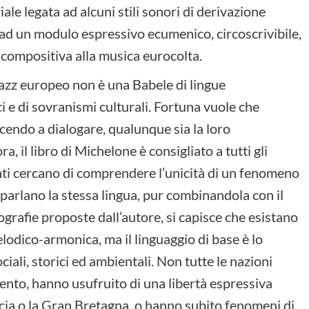
ale legata ad alcuni stili sonori di derivazione
ad un modulo espressivo ecumenico, circoscrivibile,
 compositiva alla musica eurocolta.
l jazz europeo non è una Babele di lingue
i e di sovranismi culturali. Fortuna vuole che
cendo a dialogare, qualunque sia la loro
, il libro di Michelone è consigliato a tutti gli
nti cercano di comprendere l’unicità di un fenomeno
sti parlano la stessa lingua, pur combinandola con il
grafie proposte dall’autore, si capisce che esistano
elodico-armonica, ma il linguaggio di base è lo
ociali, storici ed ambientali. Non tutte le nazioni
ento, hanno usufruito di una libertà espressiva
ancia o la Gran Bretagna, o hanno subito fenomeni di