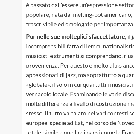
è passato dall’essere un’espressione settori
popolare, nata dal melting-pot americano, 
trascrivibile ed omologato per importanza
Pur nelle sue molteplici sfaccettature
, i
incomprensibili fatta di lemmi nazionalistic
musicisti e strumenti si comprendano, rius
provenienza. Per questo e molto altro ancora
appassionati di jazz, ma soprattutto a qua
«globale», il solo in cui quai tutti i musici
vernacolo locale. Esaminando le varie disco
molte differenze a livello di costruzione m
stesso. Il tutto va calato nei vari contesti s
europee, specie ad Est, nel corso de Novec
totale, simile a quella di paesi come la Fr