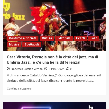
il
Chris
Potter
che
vedremo
a
Umbria
Jazz.
Costume e Società
Cultura
Editoriale
Eventi
Jazz
Scopriamolo
Musica
Spettacoli
attraverso
l’ultimo
disco
Cara Vittoria, Perugia non è la città del jazz, ma di
Umbria Jazz…e c’è una bella differenza!
Francesco Cataldo Verrina
0
14/07/2024
// di Francesco Cataldo Verrina // «Sono orgogliosa dei essere il
sindaco della città, del jazz», dice sorridente la neo-eletta...
Leggi
Continua a Leggere
di
più
su
Cara