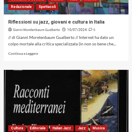
Jazz,
Redazionale
Spettacoli
5
Luglio
2024
Riflessioni su jazz, giovani e cultura in Italia
Gianni Morelenbaum Gualberto
0
10/07/2024
// di Gianni Morelenbaum Gualberto // Internet ha dato un
colpo mortale alla critica specializzata (in non so bene che...
Leggi
Continua a Leggere
di
più
su
Riflessioni
su
jazz,
giovani
e
cultura
in
Italia
Cultura
Editoriale
Italian Jazz
Jazz
Musica