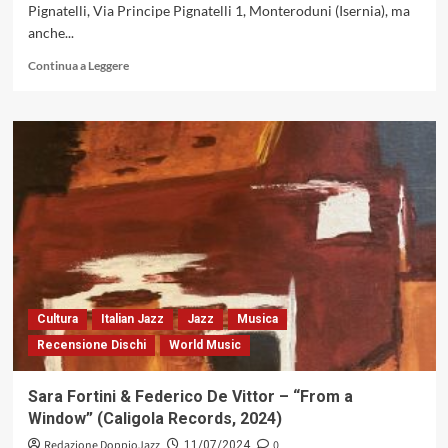
Pignatelli, Via Principe Pignatelli 1, Monteroduni (Isernia), ma
anche...
Leggi
Continua a Leggere
di
più
su
Eddie
Lang
Jazz
Festival:
Dal
26
Luglio
Al
3
Agosto,
Cultura
Italian Jazz
Jazz
Musica
Monteroduni
Recensione Dischi
World Music
(ISERNIA)
Sara Fortini & Federico De Vittor – “From a
Window” (Caligola Records, 2024)
Redazione DoppioJazz
0
11/07/2024