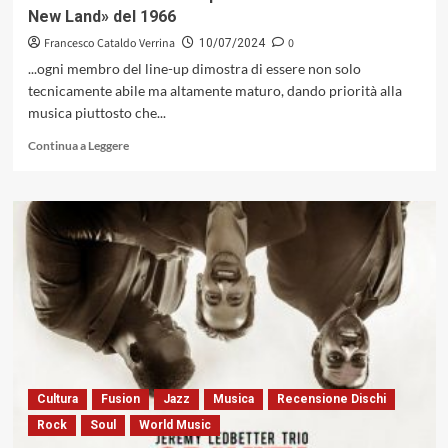
New Land» del 1966
Francesco Cataldo Verrina
0
10/07/2024
...ogni membro del line-up dimostra di essere non solo
tecnicamente abile ma altamente maturo, dando priorità alla
musica piuttosto che...
Leggi
Continua a Leggere
di
più
su
Oggi
Lee
Morgan
avrebbe
compiuto
86
anni.
Lo
ricordiamo
con
Cultura
Fusion
Jazz
Musica
Recensione Dischi
il
Rock
Soul
World Music
suo
capolavoro: