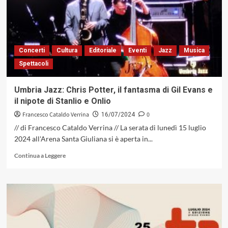
Concerti
Cultura
Editoriale
Eventi
Jazz
Musica
Spettacoli
Umbria Jazz: Chris Potter, il fantasma di Gil Evans e
il nipote di Stanlio e Onlio
Francesco Cataldo Verrina
0
16/07/2024
// di Francesco Cataldo Verrina // La serata di lunedì 15 luglio
2024 all'Arena Santa Giuliana si è aperta in...
Leggi
Continua a Leggere
di
più
su
Umbria
Jazz:
Chris
Potter,