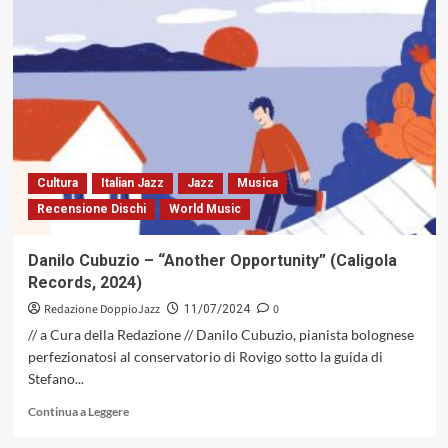
L’anno
del
musical:
1924
Cultura
Italian Jazz
Jazz
Musica
Recensione Dischi
World Music
Danilo Cubuzio – “Another Opportunity” (Caligola
Records, 2024)
Redazione DoppioJazz
0
11/07/2024
// a Cura della Redazione // Danilo Cubuzio, pianista bolognese
perfezionatosi al conservatorio di Rovigo sotto la guida di
Stefano...
Leggi
Continua a Leggere
di
più