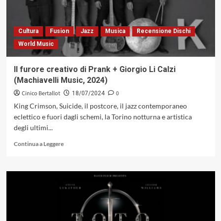
i
Toto
come
Cultura
Fusion
Jazz
Musica
Recensione Dischi
alimentatori
World Music
del
registratore
di
Il furore creativo di Prank + Giorgio Li Calzi
cassa
(Machiavelli Music, 2024)
Cinico Bertallot
0
18/07/2024
King Crimson, Suicide, il postcore, il jazz contemporaneo
eclettico e fuori dagli schemi, la Torino notturna e artistica
degli ultimi...
Leggi
Continua a Leggere
di
più
su
Il
furore
creativo
di
Prank