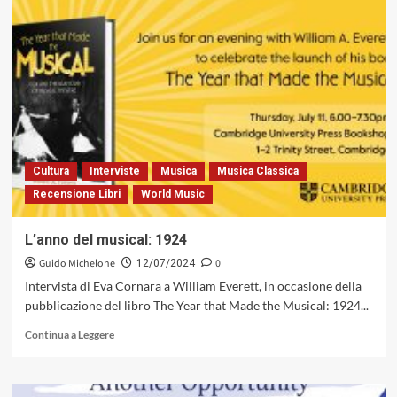
Umbria
Jazz:
con
Galliano
e
Capossela,
una
piccola
arena
senza
Cultura
Interviste
Musica
Musica Classica
gladiatori
Recensione Libri
World Music
L’anno del musical: 1924
Guido Michelone
0
12/07/2024
Intervista di Eva Cornara a William Everett, in occasione della
pubblicazione del libro The Year that Made the Musical: 1924...
Leggi
Continua a Leggere
di
più
su