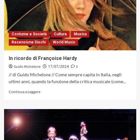
Toto
che
vedremo
a
Umbria
Jazz
Costume e Società
Cultura
Musica
Recensione Dischi
World Music
In ricordo di Françoise Hardy
Guido Michelone
0
17/07/2024
// di Guido Michelone // Come sempre capita in Italia, negli
ultimi anni, quando la funzione della critica musicale (come...
Leggi
Continua a Leggere
di
più
su
In
ricordo
di
Françoise
Hardy