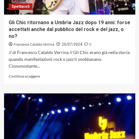
Spettacoli
Gli Chic ritornano a Umbria Jazz dopo 19 anni: forse
accettati anche dal pubblico del rock e del jazz, o
no?
Francesco Cataldo Verrina
0
20/07/2024
// di Francesco Cataldo Verrina // Gli Chic erano già nella storia
quando manifestazioni rock o jazz li snobbavano.
Ciononostante...
Leggi
Continua a Leggere
di
più
su
Gli
Chic
ritornano
a
Umbria
Jazz
dopo