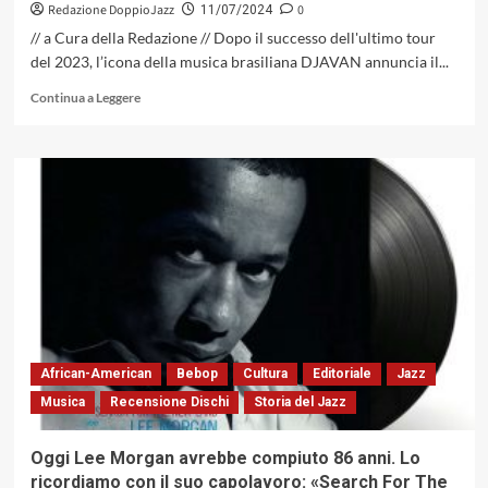
Redazione DoppioJazz
0
11/07/2024
// a Cura della Redazione // Dopo il successo dell'ultimo tour
del 2023, l’icona della musica brasiliana DJAVAN annuncia il...
Leggi
Continua a Leggere
di
più
su
DJAVAN
con
il
suo
D
–
TOUR,
19
LUGLIO
al
African-American
Bebop
Cultura
Editoriale
Jazz
TAM
Musica
Recensione Dischi
Storia del Jazz
Teatro
Arcimboldi
Milano
Oggi Lee Morgan avrebbe compiuto 86 anni. Lo
ricordiamo con il suo capolavoro: «Search For The