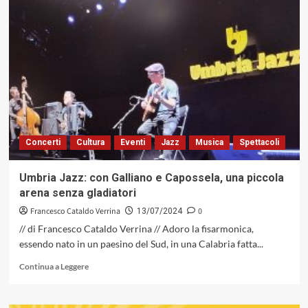
Chi
è
il
Lenny
Kravitz
che
vedremo
a
Umbria
Jazz?
Concerti
Cultura
Eventi
Jazz
Musica
Spettacoli
Umbria Jazz: con Galliano e Capossela, una piccola
arena senza gladiatori
Francesco Cataldo Verrina
0
13/07/2024
// di Francesco Cataldo Verrina // Adoro la fisarmonica,
essendo nato in un paesino del Sud, in una Calabria fatta...
Leggi
Continua a Leggere
di
più
su