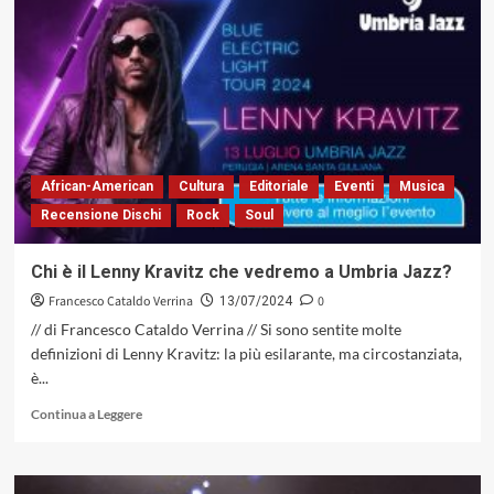
Vittoria,
Perugia
non
è
la
città
del
jazz,
ma
African-American
Cultura
Editoriale
Eventi
Musica
di
Recensione Dischi
Rock
Soul
Umbria
Jazz…
e
Chi è il Lenny Kravitz che vedremo a Umbria Jazz?
c’è
Francesco Cataldo Verrina
0
una
13/07/2024
bella
// di Francesco Cataldo Verrina // Si sono sentite molte
differenza!
definizioni di Lenny Kravitz: la più esilarante, ma circostanziata,
è...
Leggi
Continua a Leggere
di
più
su