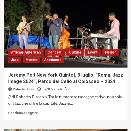
Five”
il
nuovo
lavoro
di
Enrico
Rava
(Parco
della
African-American
Concerti
Cultura
Eventi
Fusion
Musica
Jazz
Musica
Spettacoli
Records,
2024)
Jeremy Pelt New York Quintet, 3 luglio, “Roma, Jazz
Image 2024”, Parco del Celio al Colosseo – 2024
Roberto Biasco
0
07/07/2024
// di Roberto Biasco // Tra le numerose rassegne estive, non solo
di Jazz, che offre la capitale, Jazz &...
Leggi
Continua a Leggere
di
più
su