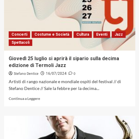
il
fantasma
di
Gil
Evans
e
Concerti
Costume e Società
Cultura
Eventi
Jazz
il
Spettacoli
nipote
di
Stanlio
Giovedì 25 luglio si aprirà il sipario sulla decima
e
edizione di Termoli Jazz
Onlio
Stefano Dentice
0
16/07/2024
Artisti di rango nazionale e mondiale ospiti del festival // di
Stefano Dentice // Sale la febbre per la decima...
Leggi
Continua a Leggere
di
più
su
Giovedì
25
luglio
si