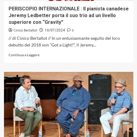
«Search
PERISCOPIO INTERNAZIONALE : Il pianista canadese
For
Jeremy Ledbetter porta il suo trio ad un livello
The
superiore con “Gravity”
New
Land»
Cinico Bertallot
0
10/07/2024
del
// di Cinico Bertallot // In un entusiasmante seguito del loro
1966
debutto del 2018 von “Got a Light?”, il Jeremy...
Leggi
Continua a Leggere
di
più
su
PERISCOPIO
INTERNAZIONALE
:
Il
pianista
canadese
Jeremy
Ledbetter
porta
il
suo