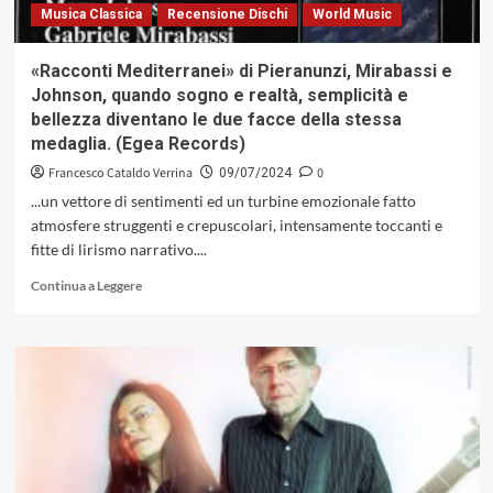
Musica Classica
Recensione Dischi
World Music
«Racconti Mediterranei» di Pieranunzi, Mirabassi e
Johnson, quando sogno e realtà, semplicità e
bellezza diventano le due facce della stessa
medaglia. (Egea Records)
Francesco Cataldo Verrina
0
09/07/2024
...un vettore di sentimenti ed un turbine emozionale fatto
atmosfere struggenti e crepuscolari, intensamente toccanti e
fitte di lirismo narrativo....
Leggi
Continua a Leggere
di
più
su
«Racconti
Mediterranei»
di
Pieranunzi,
Mirabassi
e
Johnson,