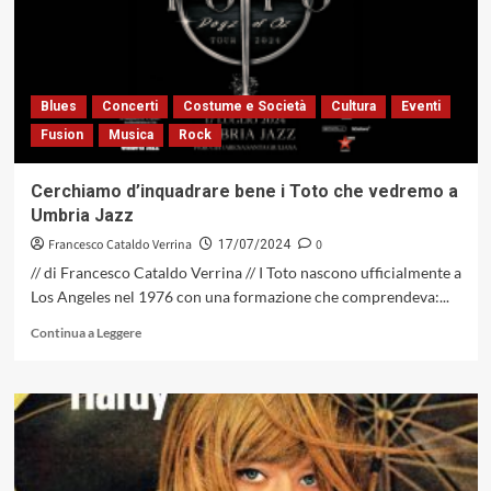
+
Giorgio
Li
Calzi
(Machiavelli
Blues
Concerti
Costume e Società
Cultura
Eventi
Music,
Fusion
Musica
Rock
2024)
Cerchiamo d’inquadrare bene i Toto che vedremo a
Umbria Jazz
Francesco Cataldo Verrina
0
17/07/2024
// di Francesco Cataldo Verrina // I Toto nascono ufficialmente a
Los Angeles nel 1976 con una formazione che comprendeva:...
Leggi
Continua a Leggere
di
più
su
Cerchiamo
d’inquadrare
bene
i