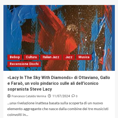
su
Danilo
Cubuzio
–
“Another
Opportunity”
(Caligola
Records,
2024)
Bebop
Cultura
Italian Jazz
Jazz
Musica
Recensione Dischi
«Lacy In The Sky With Diamonds» di Ottaviano, Gallo
e Faraò, un volo pindarico sulle ali dell’iconico
sopranista Steve Lacy
Francesco Cataldo Verrina
0
11/07/2024
...una rivelazione inattesa basata sulla scoperta di un nuovo
elemento aggregante che nasce dalla combine dei tre musicisti
coinvolti in...