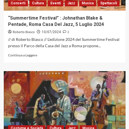
Concerti
Cultura
Eventi
Jazz
Musica
Spettacoli
trio
ad
un
“Summertime Festival” : Johnathan Blake &
livello
Pentade, Roma Casa Del Jazz, 5 Luglio 2024
superiore
con
Roberto Biasco
2
10/07/2024
“Gravity”
// di Roberto Biasco // L’edizione 2024 del Summertime Festival
presso il Parco della Casa del Jazz a Roma propone...
Leggi
Continua a Leggere
di
più
su
“Summertime
Festival”
:
Johnathan
Blake
&
Pentade,
Roma
Casa
Del
Costume e Società
Cultura
Jazz
Musica