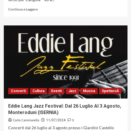
Lacy
Leggi
Continua a Leggere
di
più
su
Mirco
Mariottini
–
«Ipazia
Live»
(Caligola
Records,
2024)
Concerti
Cultura
Eventi
Jazz
Musica
Spettacoli
Eddie Lang Jazz Festival: Dal 26 Luglio Al 3 Agosto,
Monteroduni (ISERNIA)
Carlo Cammarella
0
11/07/2024
Concerti dal 26 luglio al 3 agosto presso i Giardini Castello