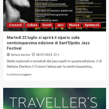
Concerti
Cultura
Eventi
Jazz
Musica
Spettacoli
Martedì 23 luglio si aprirà il sipario sulla
venticinquesima edizione di Sant’Elpidio Jazz
Festival
Stefano Dentice
0
08/07/2024
Stelle nazionali e mondiali del jazz ospiti in questa edizione. // di
Stefano Dentice // Cresce l’attesa per la venticinquesima...
Leggi
Continua a Leggere
di
più
su
Martedì
23
luglio
si