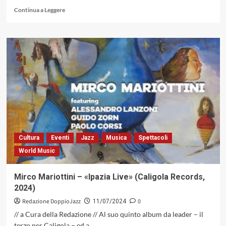
Leggi
Continua a Leggere
di
più
su
«Lacy
In
The
Sky
With
Diamonds»
di
Ottaviano,
Gallo
e
Cultura
Eventi
Jazz
Musica
Spettacoli
Faraò,
World Music
un
volo
pindarico
Mirco Mariottini – «Ipazia Live» (Caligola Records,
sulle
2024)
ali
dell’iconico
Redazione DoppioJazz
0
11/07/2024
sopranista
// a Cura della Redazione // Al suo quinto album da leader – il
Steve
terzo per Caligola – ed a...