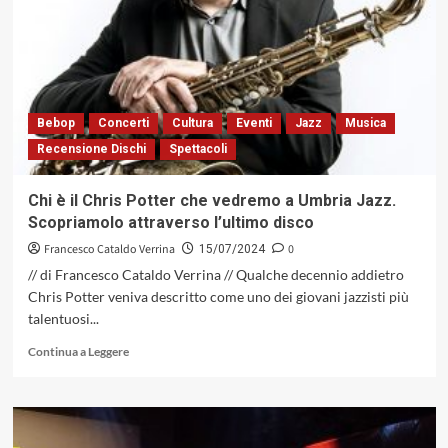
aprirà
il
sipario
sulla
decima
edizione
Bebop
Concerti
Cultura
Eventi
Jazz
Musica
di
Recensione Dischi
Spettacoli
Termoli
Jazz
Chi è il Chris Potter che vedremo a Umbria Jazz.
Scopriamolo attraverso l’ultimo disco
Francesco Cataldo Verrina
0
15/07/2024
// di Francesco Cataldo Verrina // Qualche decennio addietro
Chris Potter veniva descritto come uno dei giovani jazzisti più
talentuosi...
Leggi
Continua a Leggere
di
più
su
Chi
è