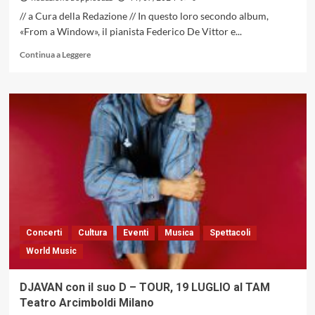
// a Cura della Redazione // In questo loro secondo album,
«From a Window», il pianista Federico De Vittor e...
Leggi
Continua a Leggere
di
più
su
Sara
Fortini
&
Federico
De
Vittor
–
“From
a
Window”
Concerti
Cultura
Eventi
Musica
Spettacoli
(Caligola
World Music
Records,
2024)
DJAVAN con il suo D – TOUR, 19 LUGLIO al TAM
Teatro Arcimboldi Milano