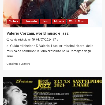
quando
sogno
e
realtà,
Cultura
Interviste
Jazz
Musica
World Music
semplicità
e
bellezza
Valerio Corzani, world music e jazz
diventano
Guido Michelone
0
le
08/07/2024
due
di Guido Michelone D Valerio, i tuoi primissimi ricordi della
facce
musica da bambino? R Sono cresciuto nella Romagna degli
della
anni...
stessa
medaglia.
Leggi
Continua a Leggere
(Egea
di
Records)
più
su
Valerio
Corzani,
world
music
e
jazz