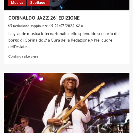
Musica
Spettacoli
CORINALDO JAZZ 26° EDIZIONE
Redazione DoppioJazz
0
21/07/2024
La grande musica internazionale nello splendido scenario del
borgo di Corinaldo // a Cura della Redazione // Nel cuore
dell’estate,...
Leggi
Continua a Leggere
di
più
su
CORINALDO
JAZZ
26°
EDIZIONE