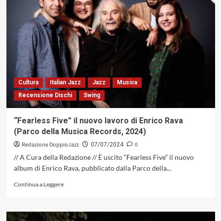
Ways»
di
Somsen,
Pieranunzi
e
Mirabassi
escursioni
sonore
attraverso
Cultura
Italian Jazz
Jazz
Musica
mondi
Recensione Dischi
Swing
immaginari
e
immaginati
“Fearless Five” il nuovo lavoro di Enrico Rava
(Parco della Musica Records, 2024)
Redazione DoppioJazz
0
07/07/2024
// A Cura della Redazione // È uscito “Fearless Five” il nuovo
album di Enrico Rava, pubblicato dalla Parco della...
Leggi
Continua a Leggere
di
più
su
“Fearless