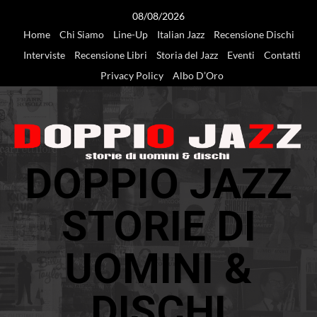
Vai
08/08/2026
al
Home
Chi Siamo
Line-Up
Italian Jazz
Recensione Dischi
contenuto
Interviste
Recensione Libri
Storia del Jazz
Eventi
Contatti
Privacy Policy
Albo D’Oro
DOPPIO JAZZ
STORIE DI
UOMINI &
DISCHI