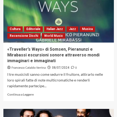
aprirà
il
sipario
sulla
venticinquesima
edizione
Cultura
Editoriale
Italian Jazz
Jazz
Musica
di
Recensione Dischi
World Music
Sant’Elpidio
Jazz
Festival
«Traveller’s Ways» di Somsen, Pieranunzi e
Mirabassi escursioni sonore attraverso mondi
immaginari e immaginati
Francesco Cataldo Verrina
0
08/07/2024
I tre musicisti sanno come sedurre il fruitore, attirarlo nelle
loro spirali fatte di note multicromatiche e renderli
rapidamente partecipe...
Leggi
Continua a Leggere
di
più
su
«Traveller’s