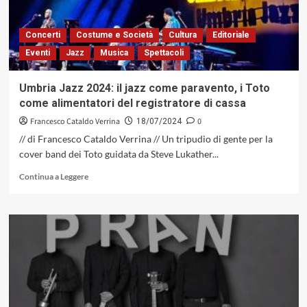
19
anni:
forse
Concerti
Costume e Società
Cultura
Editoriale
accettati
Eventi
Jazz
Musica
Spettacoli
anche
dal
pubblico
Umbria Jazz 2024: il jazz come paravento, i Toto
del
come alimentatori del registratore di cassa
rock
e
Francesco Cataldo Verrina
0
18/07/2024
del
// di Francesco Cataldo Verrina // Un tripudio di gente per la
jazz,
cover band dei Toto guidata da Steve Lukather...
o
no?
Leggi
Continua a Leggere
di
più
su
Umbria
Jazz
2024:
il
jazz
come
paravento,