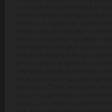
in una sorta di sorgiva ed istintiva scritt
sempre intellegibile, piacevole come un Pao
distanti dal guardaroba di Zucchero Fornacia
dell’alcool-test, che si descrive più o men
siam poi noi musicisti un po’ beoni, un poc
afflitti dal denaro perché la roba costa car
cento sacchi alla serata, facciamo una vit
Vinicius
. Intanto una signora mi strizza l’occ
Certamente, obbedisco, intanto vado di là 
trentacinque circa (non so quanti capirann
e cantando: «
Chimay, Bacardi Jamaican Rh
Bum, Dry gin, Charrington, Four Roses B
stomaco pieno, dopo l’uscita dall’arena se
tablet e fisso i mie pensieri ad imperitura 