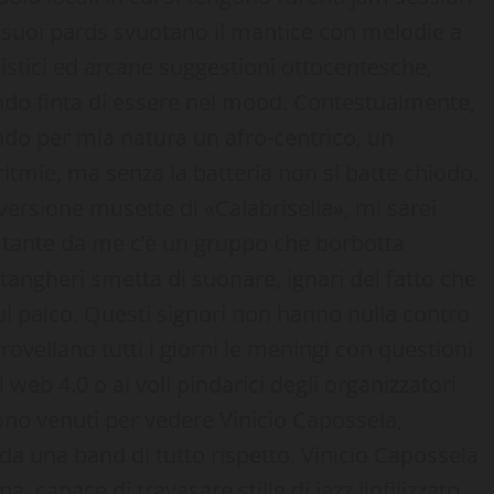
i suoi pards svuotano il mantice con melodie a
sistici ed arcane suggestioni ottocentesche,
cendo finta di essere nel mood. Contestualmente,
ndo per mia natura un afro-centrico, un
ritmie, ma senza la batteria non si batte chiodo.
 versione musette di «Calabrisella», mi sarei
stante da me c’è un gruppo che borbotta
 tangheri smetta di suonare, ignari del fatto che
sul palco. Questi signori non hanno nulla contro
rovellano tutti i giorni le meningi con questioni
l web 4.0 o ai voli pindarici degli organizzatori
 sono venuti per vedere Vinicio Capossela,
a una band di tutto rispetto. Vinicio Capossela
, capace di travasare stille di jazz liofilizzato