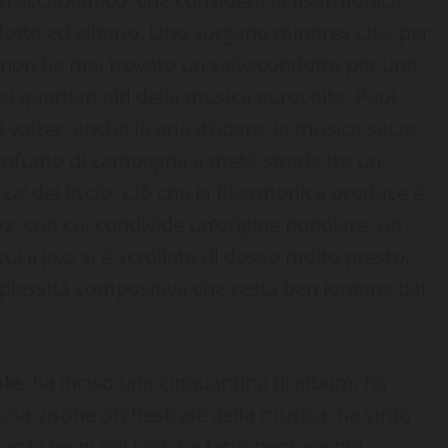
on accademico, che considera la fisarmonica
otto ed elitario. Uno «organo minore» che, per
, non ha mai trovato un salvacondotto per uno
 quartieri alti della musica eurocolta. Puoi
 valzer, anche le arie d’opera, la musica sacra,
profumo di campagna a metà strada tra un
 ca’ del liscio. Ciò che la fisarmonica produce è
azz, con cui condivide un’origine popolare, un
ui il jazz si è scrollato di dosso molto presto,
plessità compositiva che resta ben lontana dal
ale
, ha inciso una cinquantina di album, ha
 una visone orchestrale della musica, ha vinto
enza leoni del jazz, ha fatto pensare più