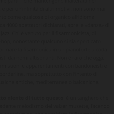
mie parti – che mantengono inalterata nel
 e per un’infinità di altri motivi, non sono mai
ento come qualcosa di organico all’idioma
rca 4000 spettatori dichiarati, apre le «danze» di
jazz. Chi è venuto per il fisarmonicista, di
-bop, nonostante qualcuno si sia sperticato
formare la fisarmonica in un pianoforte a coda
isti dai nomi altisonanti. Non è raro che oggi,
ommistioni e apparentamenti con bandoneisti e
i borderline, ma soprattutto con l’intento di
 musiche antiche, mediterranee o balcaniche.
tto niente di tutto questo
: è un tanghero che
ecadente melodismo del valzer musette, facendo