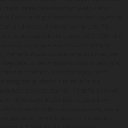
ura cantautorale dal testo improvvido e non
lo Conte su di giri, vestito con abiti
cajun
non
ri. E lui stesso, il Vinicio, sempre sul filo
o così in una sua celebre canzone del 1990: «
E ci
o artisti, compagnoni e nati tristi, sempre
o, ma l’arte è cosa sacra e seria da salvar, per
a sregolata…
», insomma una sorta di
veni, didi,
hio e dice: Vinicio, lui sì che fa jazz, vero?
a mangiare qualcosa, e torno all’una e
o la battuta)! Così dicendo, mi defilo ballando
um, White Lady, Beck’s Bier, Tequila Bum
ourbon…
», ma la notte è ancora giovane, così a
nza gladiatori, fermo la macchina prendo il
memoria. Così è scritto, così sia fatto!