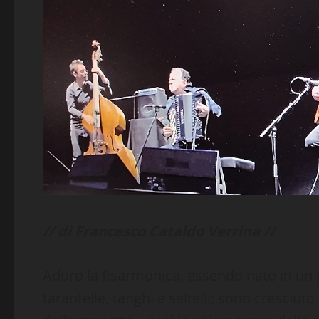
// di Francesco Cataldo Verrina //
Adoro la fisarmonica, essendo nato in un p
tarantelle, tanghi e saltelli; sono cresciu