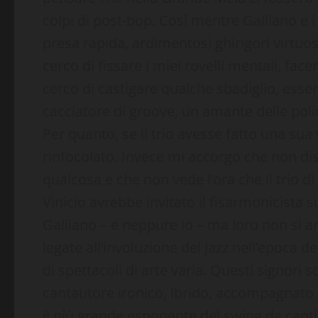
colpi di post-bop. Così mentre Galliano e 
presa rapida, ardimentosi ghirigori virtuo
cerco di fissare i miei rovelli mentali, fa
cerco di castigare qualche sbadiglio, esse
cacciatore di groove, un amante delle poli
Per quanto, se il trio avesse fatto una sua
rinfocolato. Invece mi accorgo che non di
qualcosa e che non vede l’ora che il trio di
Vinicio avrebbe invitato il fisarmonicista 
Galliano – e neppure io – ma loro non si ar
legate all’involuzione del jazz nell’epoca de
di spettacoli di arte varia. Questi signori
cantautore ironico, ibrido, accompagnato d
il più grande esponente del swing da cantina