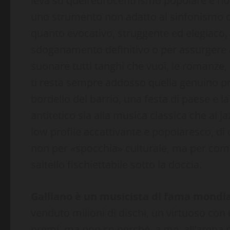
leva su quell’eurocentrismo popolare e n
uno strumento non adatto al sinfonismo d
quanto evocativo, struggente ed elegiaco
sdoganamento definitivo o per assurgere ai
suonare tutti tanghi che vuoi, le romanze, i
ti resta sempre addosso quella genuino 
bordello del barrio, una festa di paese e la
antitetico sia alla musica classica che al j
low profile accattivante e popolaresco, di c
non per «spocchia» culturale, ma per com
saltello fischiettabile sotto la doccia.
Galliano è un musicista di fama mondi
venduto milioni di dischi, un virtuoso con
premi, ma non so perché, a me, all’arena s