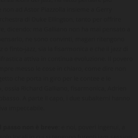
he non ad Astor Piazzolla insieme a Gerry
chestra di Duke Ellington, tanto per offrire
re, dicendo: ma Galliano non ha mai pensato a
a pensarlo, ne sono convinti, magari ritengono
z o finto-jazz, sia la fisarmonica e che il jazz di
frastica attiva in continua evoluzione. Il povero
sempre messo le cose in chiaro, come dire non
tto che porta in giro per le contee e le
 ossia Richard Galliano, fisarmonica, Adrien
basso. A parte il capo, i due subalterni hanno
va impeccabile.
l passo non è breve
: e noi, poveri ingenui, a
olo locali in cui si tengono furenti jam session