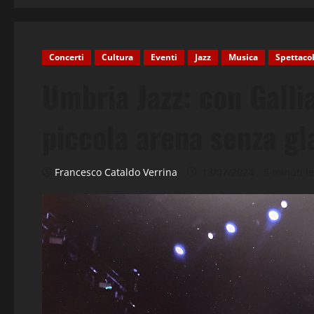
Concerti
Cultura
Eventi
Jazz
Musica
Spettacol
Umbria Jazz: con Galli
piccola arena senza gl
Francesco Cataldo Verrina
13/07/2024
5 minuti le