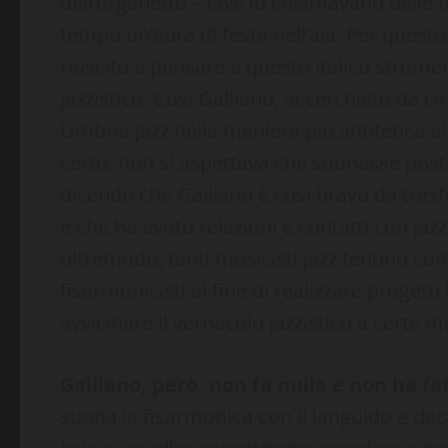
dell’organetto – così lo chiamavano dalle 
tempo un’aura di festa nell’aia. Per questo,
riuscito a pensare a questo italico strum
jazzistico. Cosi Galliano, accerchiato da ci
Umbria Jazz nella maniera più antitetica al 
certo, non si aspettava che suonasse post
dicendo che Galliano è cosi bravo da tras
e che ha avuto relazioni e contatti con jazz
oltremodo, tanti musicisti jazz tentino c
fisarmonicisti al fine di realizzare progett
avvicinare il vernacolo jazzistico a certe
Galliano, però, non fa nulla e non ha fa
suona la fisarmonica con il languido e d