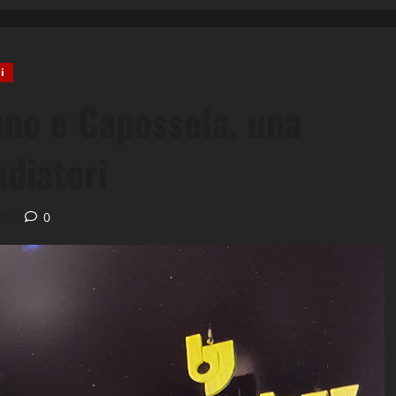
i
ano e Capossela, una
adiatori
tti
0