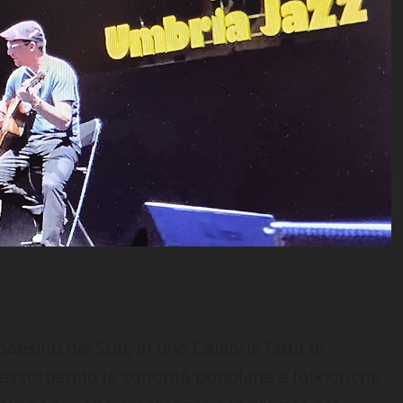
aesino del Sud, in una Calabria fatta di
to assorbendo le sonorità popolane e folkloriche