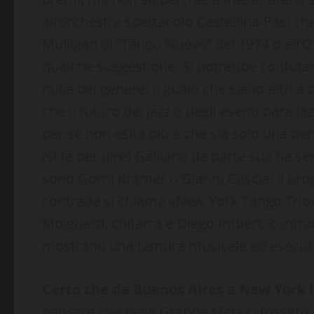
all’orchestra spettacolo Castellina-Pasi c
Mulligan di “Tango Nuevo” del 1974 o all’Or
qualche suggestione. Si potrebbe confuta
nulla del genere! Il guaio che siano altri 
che il futuro del jazz o degli eventi para-jaz
per sé non esita più e che sia solo una peri
(si fa per dire) Galliano da parte sua ha 
sono Gorni Kramer o Gianni Coscia: il proge
contrade si chiama «New York Tango Trio»,
Moignard, chitarra e Diego Imbert, contrab
mostrano una tempra musicale ed esecuti
Certo che da Buenos Aires a New York i
pensare che nella Grande Mela ci fossero s