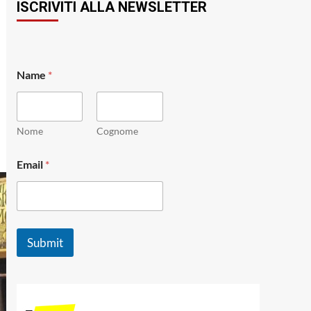
ISCRIVITI ALLA NEWSLETTER
Name
*
Nome
Cognome
*
Email
*
N
a
m
e
N
a
Submit
m
e