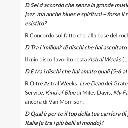
D Sei d’accordo che senza la grande music
jazz, ma anche blues e spiritual – forse il
esistito?
R Concordo sul fatto che, alla base del rock c
D Tra i ‘milioni’ di dischi che hai ascolta
Il mio disco favorito resta
Astral Weeks
(1
D E tra i dischi che hai amato quali (5-6 a
R Oltre Astral Weeks,
Live Dead
dei Grate
Service,
Kind of Blue
di Miles Davis,
My Fa
ancora di Van Morrison.
D Qual è per te il top della tua carriera d
Italia (e tra i più belli al mondo)?