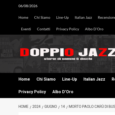
Vai
06/08/2026
al
contenuto
Home
Chi Siamo
Line-Up
Italian Jazz
Recension
Eventi
Contatti
Privacy Policy
Albo D’Oro
DOPPIO JAZZ STORIE DI UOMINI & DISCHI
Home
Chi Siamo
Line-Up
Italian Jazz
R
Privacy Policy
Albo D’Oro
HOME
2024
GIUGNO
14
MORTO PAOLO CARÙ DI BUS