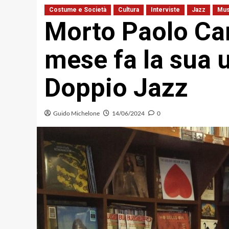
Costume e Società
Cultura
Interviste
Jazz
Mus
Morto Paolo Car
mese fa la sua u
Doppio Jazz
Guido Michelone
14/06/2024
0