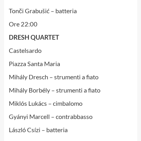
Tonči Grabušić – batteria
Ore 22:00
DRESH QUARTET
Castelsardo
Piazza Santa Maria
Mihály Dresch – strumenti a fiato
Mihály Borbély – strumenti a fiato
Miklós Lukács – cimbalomo
Gyányi Marcell – contrabbasso
László Csízi – batteria