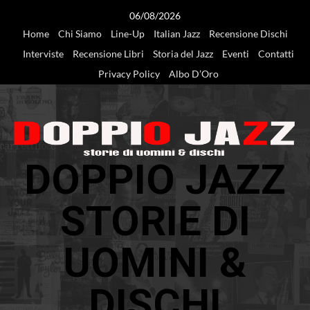
Vai
06/08/2026
al
Home
Chi Siamo
Line-Up
Italian Jazz
Recensione Dischi
contenuto
Interviste
Recensione Libri
Storia del Jazz
Eventi
Contatti
Privacy Policy
Albo D’Oro
DOPPIO JAZZ
STORIE DI
UOMINI &
DISCHI