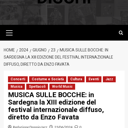
Menu
principale
HOME
2024
GIUGNO
23
MUSICA SULLE BOCCHE: IN
SARDEGNA LA XIII EDIZIONE DEL FESTIVAL INTERNAZIONALE
DIFFUSO, DIRETTO DA ENZO FAVATA
Concerti
Costume e Società
Cultura
Eventi
Jazz
Musica
Spettacoli
World Music
MUSICA SULLE BOCCHE: in
Sardegna la XIII edizione del
festival internazionale diffuso,
diretto da Enzo Favata
Redazione DoppioJazz
23/06/2024
0