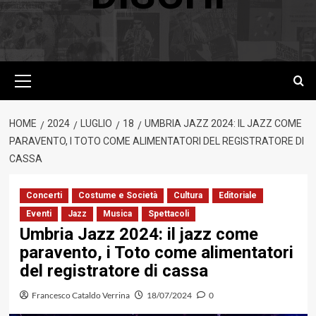
Menu
principale
HOME
2024
LUGLIO
18
UMBRIA JAZZ 2024: IL JAZZ COME
PARAVENTO, I TOTO COME ALIMENTATORI DEL REGISTRATORE DI
CASSA
Concerti
Costume e Società
Cultura
Editoriale
Eventi
Jazz
Musica
Spettacoli
Umbria Jazz 2024: il jazz come
paravento, i Toto come alimentatori
del registratore di cassa
Francesco Cataldo Verrina
18/07/2024
0