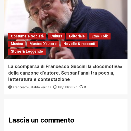
Costume e Società
Cultura
Editoriale
Etno-Folk
Musica
Musica D'autore
Novelle & racconti
Storie & Leggende
La scomparsa di Francesco Guccini la «locomotiva»
della canzone d’autore. Sessant’anni tra poesia,
letteratura e contestazione
Francesco Cataldo Verrina
0
06/08/2026
Lascia un commento