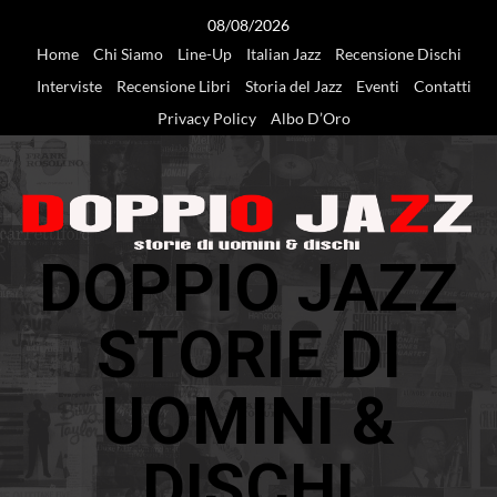
Vai
08/08/2026
al
Home
Chi Siamo
Line-Up
Italian Jazz
Recensione Dischi
contenuto
Interviste
Recensione Libri
Storia del Jazz
Eventi
Contatti
Privacy Policy
Albo D’Oro
DOPPIO JAZZ
STORIE DI
UOMINI &
DISCHI