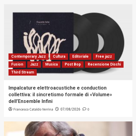
Contemporary Jazz
Cultura
Editoriale
Free jazz
Fusion
Jazz
Musica
Post Bop
Recensione Dischi
Third Stream
Impalcature elettroacustiche e conduction
collettiva: il sincretismo formale di «Volume»
dell’Ensemble Infini
Francesco Cataldo Verrina
0
07/08/2026