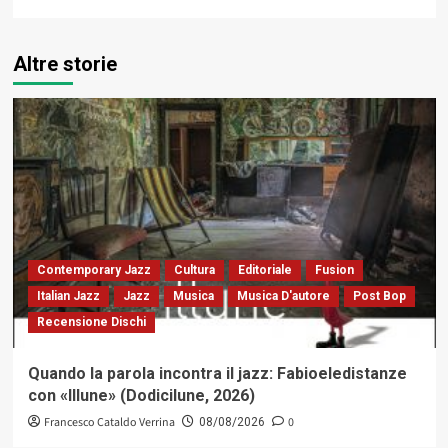
Altre storie
Contemporary Jazz
Cultura
Editoriale
Fusion
Italian Jazz
Jazz
Musica
Musica D'autore
Post Bop
Recensione Dischi
Quando la parola incontra il jazz: Fabioeledistanze
con «Illune» (Dodicilune, 2026)
Francesco Cataldo Verrina
0
08/08/2026