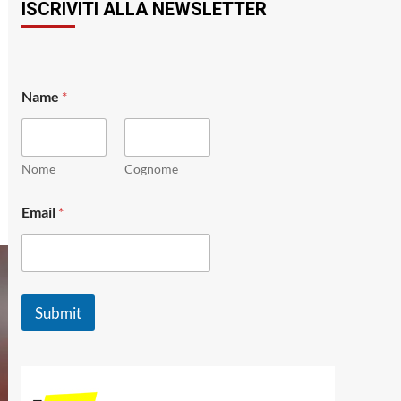
ISCRIVITI ALLA NEWSLETTER
E
Name
*
m
a
i
l
E
Nome
Cognome
m
a
Email
*
i
l
*
Submit