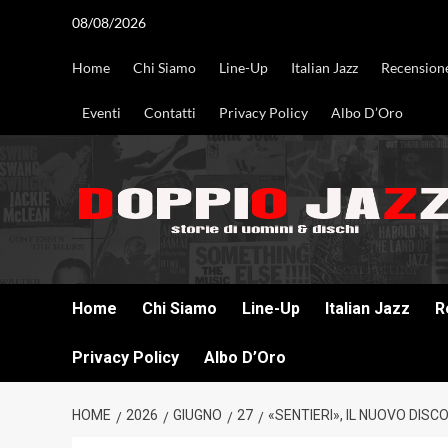
Vai
08/08/2026
al
contenuto
Home
Chi Siamo
Line-Up
Italian Jazz
Recension
Eventi
Contatti
Privacy Policy
Albo D’Oro
DOPPIO JAZZ STORIE DI UOMINI & DISCHI
Home
Chi Siamo
Line-Up
Italian Jazz
R
Privacy Policy
Albo D’Oro
HOME
2026
GIUGNO
27
«SENTIERI», IL NUOVO DISC