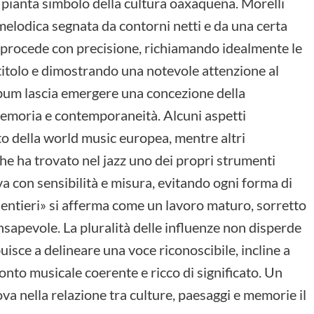
a pianta simbolo della cultura oaxaqueña. Morelli
elodica segnata da contorni netti e da una certa
o procede con precisione, richiamando idealmente le
 titolo e dimostrando una notevole attenzione al
lbum lascia emergere una concezione della
emoria e contemporaneità. Alcuni aspetti
o della world music europea, mentre altri
he ha trovato nel jazz uno dei propri strumenti
iva con sensibilità e misura, evitando ogni forma di
 «Sentieri» si afferma come un lavoro maturo, sorretto
nsapevole. La pluralità delle influenze non disperde
buisce a delineare una voce riconoscibile, incline a
conto musicale coerente e ricco di significato. Un
rova nella relazione tra culture, paesaggi e memorie il