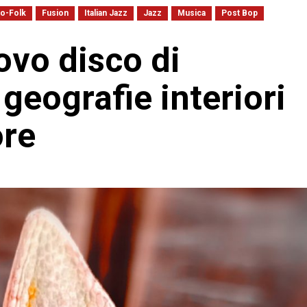
no-Folk
Fusion
Italian Jazz
Jazz
Musica
Post Bop
uovo disco di
 geografie interiori
ore