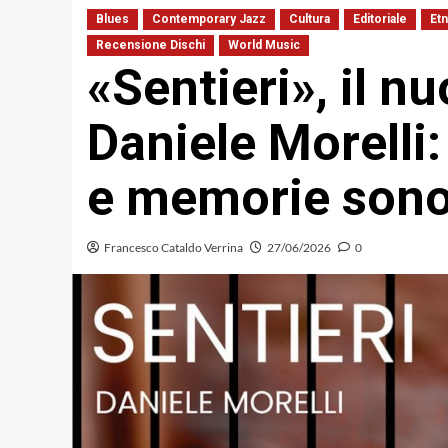
Blues
Contemporary Jazz
Cultura
Editoriale
Et
Recensione Dischi
World Music
«Sentieri», il n
Daniele Morelli:
e memorie son
Francesco Cataldo Verrina
27/06/2026
0