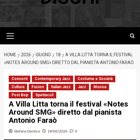
Menu
principale
HOME
2026
GIUGNO
18
A VILLA LITTA TORNA IL FESTIVAL
«NOTES AROUND SMG» DIRETTO DAL PIANISTA ANTONIO FARAÒ
Concerti
Contemporary Jazz
Costume e Società
Cultura
Fusion
Italian Jazz
Jazz
Musica
Post Bop
Spettacoli
A Villa Litta torna il festival «Notes
Around SMG» diretto dal pianista
Antonio Faraò
Stefano Dentice
18/06/2026
0