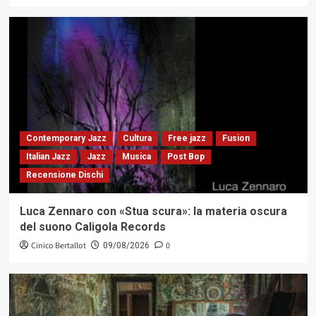
Contemporary Jazz
Cultura
Free jazz
Fusion
Italian Jazz
Jazz
Musica
Post Bop
Recensione Dischi
Luca Zennaro con «Stua scura»: la materia oscura
del suono Caligola Records
Cinico Bertallot
0
09/08/2026