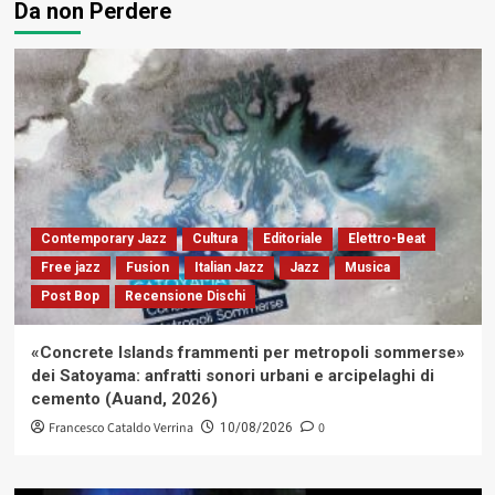
Da non Perdere
Contemporary Jazz
Cultura
Editoriale
Elettro-Beat
Free jazz
Fusion
Italian Jazz
Jazz
Musica
Post Bop
Recensione Dischi
«Concrete Islands frammenti per metropoli sommerse»
dei Satoyama: anfratti sonori urbani e arcipelaghi di
cemento (Auand, 2026)
Francesco Cataldo Verrina
0
10/08/2026