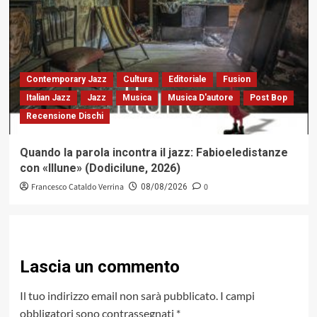
Contemporary Jazz
Cultura
Editoriale
Fusion
Italian Jazz
Jazz
Musica
Musica D'autore
Post Bop
Recensione Dischi
Quando la parola incontra il jazz: Fabioeledistanze
con «Illune» (Dodicilune, 2026)
Francesco Cataldo Verrina
0
08/08/2026
Lascia un commento
Il tuo indirizzo email non sarà pubblicato.
I campi
obbligatori sono contrassegnati
*