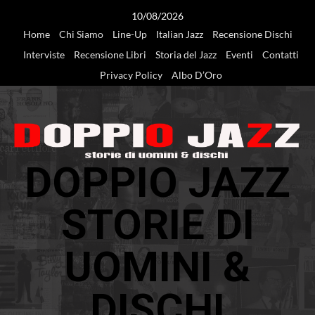
Vai
10/08/2026
al
Home
Chi Siamo
Line-Up
Italian Jazz
Recensione Dischi
contenuto
Interviste
Recensione Libri
Storia del Jazz
Eventi
Contatti
Privacy Policy
Albo D’Oro
DOPPIO JAZZ
STORIE DI
UOMINI &
DISCHI