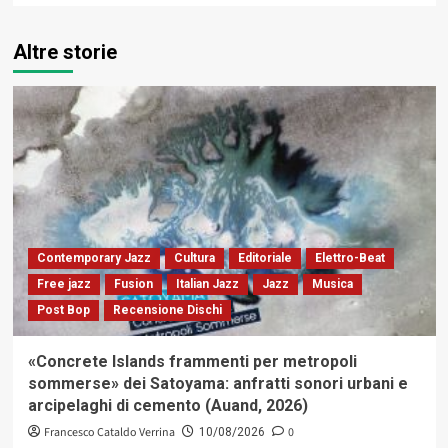
Altre storie
Contemporary Jazz
Cultura
Editoriale
Elettro-Beat
Free jazz
Fusion
Italian Jazz
Jazz
Musica
Post Bop
Recensione Dischi
«Concrete Islands frammenti per metropoli
sommerse» dei Satoyama: anfratti sonori urbani e
arcipelaghi di cemento (Auand, 2026)
Francesco Cataldo Verrina
0
10/08/2026