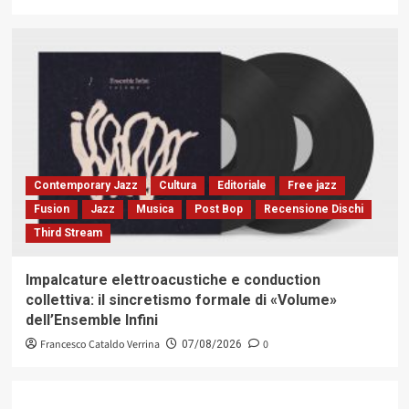
Contemporary Jazz
Cultura
Editoriale
Free jazz
Fusion
Jazz
Musica
Post Bop
Recensione Dischi
Third Stream
Impalcature elettroacustiche e conduction
collettiva: il sincretismo formale di «Volume»
dell’Ensemble Infini
Francesco Cataldo Verrina
0
07/08/2026