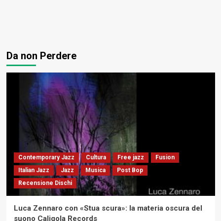
Da non Perdere
Contemporary Jazz
Cultura
Free jazz
Fusion
Italian Jazz
Jazz
Musica
Post Bop
Recensione Dischi
Luca Zennaro con «Stua scura»: la materia oscura del
suono Caligola Records