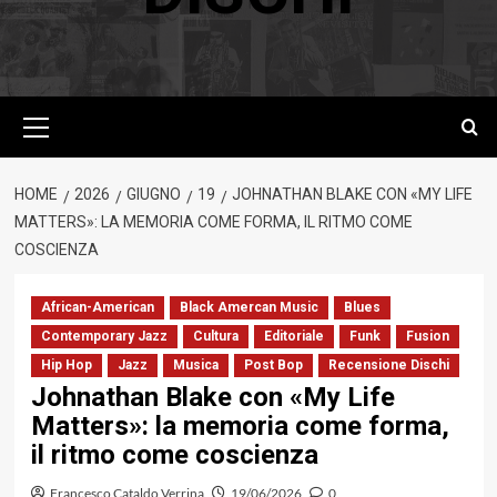
Menu
principale
HOME
2026
GIUGNO
19
JOHNATHAN BLAKE CON «MY LIFE
MATTERS»: LA MEMORIA COME FORMA, IL RITMO COME
COSCIENZA
African-American
Black Amercan Music
Blues
Contemporary Jazz
Cultura
Editoriale
Funk
Fusion
Hip Hop
Jazz
Musica
Post Bop
Recensione Dischi
Johnathan Blake con «My Life
Matters»: la memoria come forma,
il ritmo come coscienza
Francesco Cataldo Verrina
19/06/2026
0