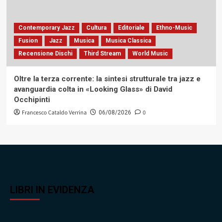
Contemporary Jazz
Cultura
Editoriale
Ethno-Music
Fusion
Jazz
Musica
Musica Classica
Recensione Dischi
Third Stream
World Music
Oltre la terza corrente: la sintesi strutturale tra jazz e
avanguardia colta in «Looking Glass» di David
Occhipinti
Francesco Cataldo Verrina
0
06/08/2026
LIBRI IN EVIDENZA