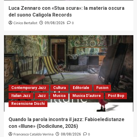
Luca Zennaro con «Stua scura»: la materia oscura
del suono Caligola Records
Cinico Bertallot
0
09/08/2026
Contemporary Jazz
Cultura
Editoriale
Fusion
Italian Jazz
Jazz
Musica
Musica D'autore
Post Bop
Recensione Dischi
Quando la parola incontra il jazz: Fabioeledistanze
con «Illune» (Dodicilune, 2026)
Francesco Cataldo Verrina
0
08/08/2026