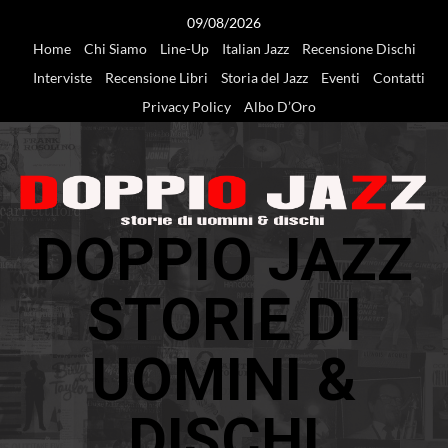
Vai
09/08/2026
al
Home
Chi Siamo
Line-Up
Italian Jazz
Recensione Dischi
contenuto
Interviste
Recensione Libri
Storia del Jazz
Eventi
Contatti
Privacy Policy
Albo D’Oro
DOPPIO JAZZ
STORIE DI
UOMINI &
DISCHI