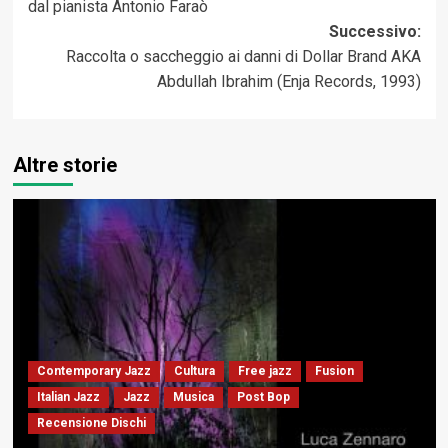
dal pianista Antonio Faraò
Successivo:
Raccolta o saccheggio ai danni di Dollar Brand AKA
Abdullah Ibrahim (Enja Records, 1993)
Altre storie
Contemporary Jazz
Cultura
Free jazz
Fusion
Italian Jazz
Jazz
Musica
Post Bop
Recensione Dischi