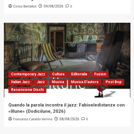
Cinico Bertallot
0
09/08/2026
Contemporary Jazz
Cultura
Editoriale
Fusion
Italian Jazz
Jazz
Musica
Musica D'autore
Post Bop
Recensione Dischi
Quando la parola incontra il jazz: Fabioeledistanze con
«Illune» (Dodicilune, 2026)
Francesco Cataldo Verrina
0
08/08/2026