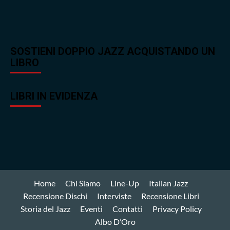
SOSTIENI DOPPIO JAZZ ACQUISTANDO UN
LIBRO
LIBRI IN EVIDENZA
Home
Chi Siamo
Line-Up
Italian Jazz
Recensione Dischi
Interviste
Recensione Libri
Storia del Jazz
Eventi
Contatti
Privacy Policy
Albo D’Oro