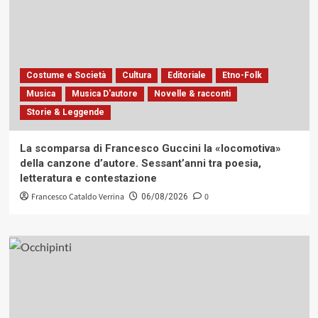
Costume e Società
Cultura
Editoriale
Etno-Folk
Musica
Musica D'autore
Novelle & racconti
Storie & Leggende
La scomparsa di Francesco Guccini la «locomotiva»
della canzone d’autore. Sessant’anni tra poesia,
letteratura e contestazione
Francesco Cataldo Verrina
0
06/08/2026