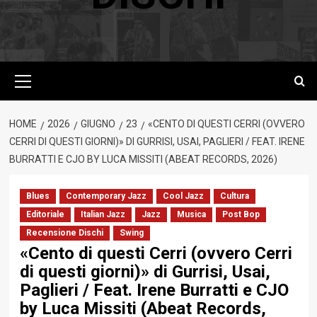
Menu
principale
HOME
2026
GIUGNO
23
«CENTO DI QUESTI CERRI (OVVERO
CERRI DI QUESTI GIORNI)» DI GURRISI, USAI, PAGLIERI / FEAT. IRENE
BURRATTI E CJO BY LUCA MISSITI (ABEAT RECORDS, 2026)
Blues
Contemporary Jazz
Cool Jazz
Cultura
Editoriale
Italian Jazz
Jazz
Musica
Post Bop
Recensione Dischi
Swing
«Cento di questi Cerri (ovvero Cerri
di questi giorni)» di Gurrisi, Usai,
Paglieri / Feat. Irene Burratti e CJO
by Luca Missiti (Abeat Records,