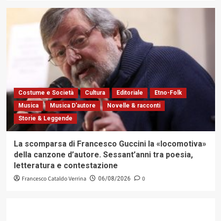
Costume e Società
Cultura
Editoriale
Etno-Folk
Musica
Musica D'autore
Novelle & racconti
Storie & Leggende
La scomparsa di Francesco Guccini la «locomotiva»
della canzone d’autore. Sessant’anni tra poesia,
letteratura e contestazione
Francesco Cataldo Verrina
0
06/08/2026