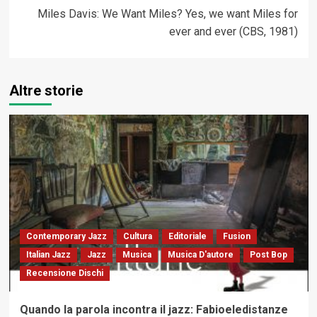
Miles Davis: We Want Miles? Yes, we want Miles for
ever and ever (CBS, 1981)
Altre storie
Contemporary Jazz
Cultura
Editoriale
Fusion
Italian Jazz
Jazz
Musica
Musica D'autore
Post Bop
Recensione Dischi
Quando la parola incontra il jazz: Fabioeledistanze