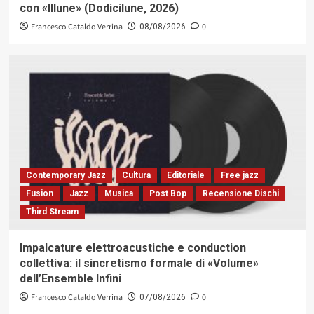
con «Illune» (Dodicilune, 2026)
Francesco Cataldo Verrina
0
08/08/2026
Contemporary Jazz
Cultura
Editoriale
Free jazz
Fusion
Jazz
Musica
Post Bop
Recensione Dischi
Third Stream
Impalcature elettroacustiche e conduction
collettiva: il sincretismo formale di «Volume»
dell’Ensemble Infini
Francesco Cataldo Verrina
0
07/08/2026