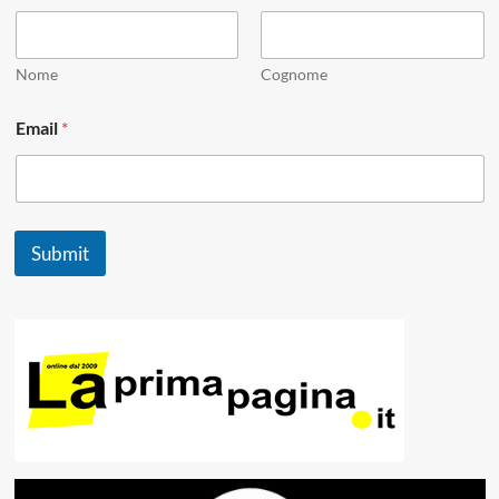
a
i
l
*
Nome
Cognome
E
m
Email
*
a
i
l
Submit