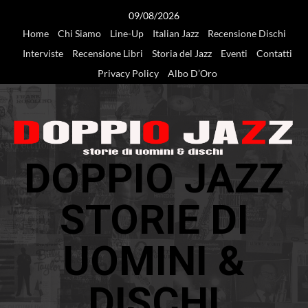
Vai
09/08/2026
al
Home
Chi Siamo
Line-Up
Italian Jazz
Recensione Dischi
contenuto
Interviste
Recensione Libri
Storia del Jazz
Eventi
Contatti
Privacy Policy
Albo D’Oro
DOPPIO JAZZ
STORIE DI
UOMINI &
DISCHI