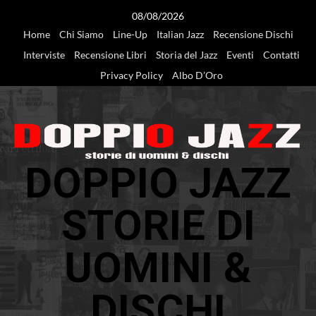
Vai
08/08/2026
al
Home
Chi Siamo
Line-Up
Italian Jazz
Recensione Dischi
contenuto
Interviste
Recensione Libri
Storia del Jazz
Eventi
Contatti
Privacy Policy
Albo D’Oro
DOPPIO JAZZ
STORIE DI
UOMINI &
DISCHI