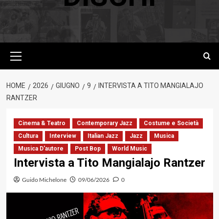
Menu
principale
HOME
2026
GIUGNO
9
INTERVISTA A TITO MANGIALAJO
RANTZER
Cinema & Teatro
Contemporary Jazz
Costume e Società
Cultura
Interview
Italian Jazz
Jazz
Musica
Musica D'autore
Post Bop
World Music
Intervista a Tito Mangialajo Rantzer
Guido Michelone
09/06/2026
0