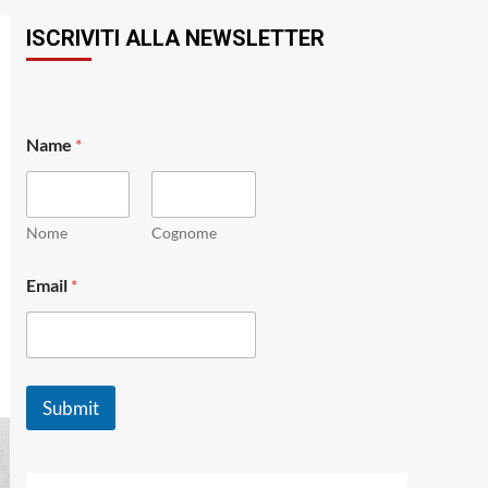
ISCRIVITI ALLA NEWSLETTER
Name
*
Nome
Cognome
*
Email
*
N
a
m
e
N
a
Submit
m
e