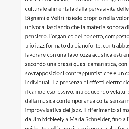
culturale alimentata dalla pervasività delle t
Bignami e Veltri risiede proprio nella volon
univoca, lasciando che la materia sonora d
pensiero. L’organico del nonetto, composto 
trio jazz formato da pianoforte, contrabbas
lavorare con una tavolozza acustica estrem
secondo una prassi quasi cameristica, con u
sovrapposizioni contrappuntistiche e un cos
individuali. La presenza di effetti elettron
il campo espressivo, introducendo velatur
dalla musica contemporanea colta senza in
improvvisativa del jazz. Il riferimento ai 
da Jim McNeely a Maria Schneider, fino 
evidente nell’attenzione riservata alla for