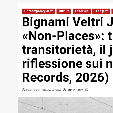
Contemporary Jazz
Cultura
Editoriale
Free jazz
Bignami Veltri
«Non-Places»: 
transitorietà, i
riflessione sui
Records, 2026)
Francesco Cataldo Verrina
18/06/2026
0