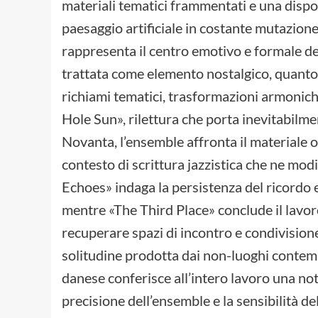
materiali tematici frammentati e una dispo
paesaggio artificiale in costante mutazio
rappresenta il centro emotivo e formale d
trattata come elemento nostalgico, quant
richiami tematici, trasformazioni armonic
Hole Sun», rilettura che porta inevitabilme
Novanta, l’ensemble affronta il materiale or
contesto di scrittura jazzistica che ne mod
Echoes» indaga la persistenza del ricordo e d
mentre «The Third Place» conclude il lavoro
recuperare spazi di incontro e condivision
solitudine prodotta dai non-luoghi contemp
danese conferisce all’intero lavoro una notev
precisione dell’ensemble e la sensibilità d