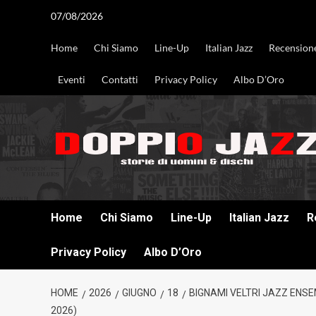
Vai
07/08/2026
al
contenuto
Home
Chi Siamo
Line-Up
Italian Jazz
Recension
Eventi
Contatti
Privacy Policy
Albo D’Oro
DOPPIO JAZZ STORIE DI UOMINI & DISCHI
Home
Chi Siamo
Line-Up
Italian Jazz
R
Privacy Policy
Albo D’Oro
HOME
2026
GIUGNO
18
BIGNAMI VELTRI JAZZ ENSE
2026)