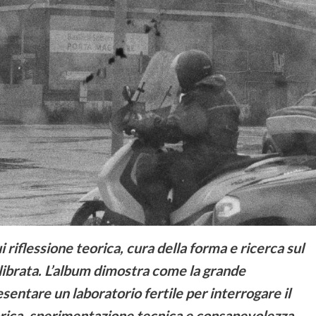
riflessione teorica, cura della forma e ricerca sul
librata. L’album dimostra come la grande
entare un laboratorio fertile per interrogare il
rica, sperimentazione tecnica e consapevolezza