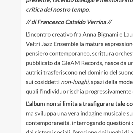
critica del nostro tempo.
// di Francesco Cataldo Verrina //
L’incontro creativo fra Anna Bignami e Lau
Veltri Jazz Ensemble la matura espressione
pensiero contemporaneo, scrittura orchestr
pubblicato da GleAM Records, nasce da un 
autrici trasferiscono nel dominio del suon
sui cosiddetti
non-luoghi,
spazi della moder
quali l’individuo rischia progressivamente 
L’album non si limita a trasfigurare tale c
ma sviluppa una vera indagine musicale sul
contemporaneità, interrogando questioni co
dai sistemi sociali, l’erosione dei luoghi d