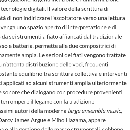
ecnologie digitali. Il valore della scrittura di
tà di non indirizzare l’ascoltatore verso una lettura
ivenga uno spazio aperto di interpretazione e di
da sei strumenti a fiato affiancati dal tradizionale
so e batteria, permette alle due compositrici di
amente ampia. Le sezioni dei fiati vengono trattate
n’attenta distribuzione delle voci, frequenti
tante equilibrio tra scrittura collettiva e interventi
ici applicati ad alcuni strumenti amplia ulteriormente
e sonore che dialogano con procedure provenienti
terrompere il legame con la tradizione
massimi autori della moderna
large ensemble music
,
a Darcy James Argue e Miho Hazama, appare
ma e alla gestione delle masse strumentali, sebbene