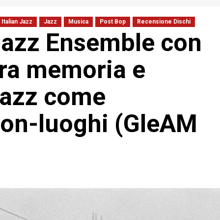
Italian Jazz
Jazz
Musica
Post Bop
Recensione Dischi
 Jazz Ensemble con
tra memoria e
l jazz come
 non-luoghi (GleAM