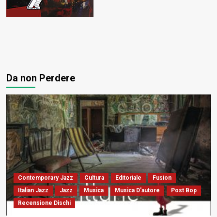
Da non Perdere
Contemporary Jazz
Cultura
Editoriale
Fusion
Italian Jazz
Jazz
Musica
Musica D'autore
Post Bop
Recensione Dischi