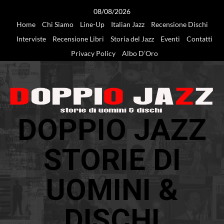
Vai
08/08/2026
al
Home
Chi Siamo
Line-Up
Italian Jazz
Recensione Dischi
contenuto
Interviste
Recensione Libri
Storia del Jazz
Eventi
Contatti
Privacy Policy
Albo D’Oro
DOPPIO JAZZ
STORIE DI
UOMINI &
DISCHI