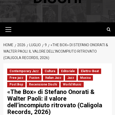
Menu
principale
HOME
2026
LUGLIO
9
«THE BOX» DI STEFANO ONORATI &
WALTER PAOLI: IL VALORE DELL’INCOMPIUTO RITROVATO
(CALIGOLA RECORDS, 2026)
Contemporary Jazz
Cultura
Editoriale
Elettro-Beat
Free jazz
Fusion
Italian Jazz
Jazz
Musica
Post Bop
Recensione Dischi
World Music
«The Box» di Stefano Onorati &
Walter Paoli: il valore
dell’incompiuto ritrovato (Caligola
Records, 2026)