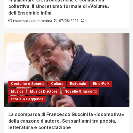
collettiva: il sincretismo formale di «Volume»
dell’Ensemble Infini
Francesco Cataldo Verrina
0
07/08/2026
Costume e Società
Cultura
Editoriale
Etno-Folk
Musica
Musica D'autore
Novelle & racconti
Storie & Leggende
La scomparsa di Francesco Guccini la «locomotiva»
della canzone d’autore. Sessant’anni tra poesia,
letteratura e contestazione