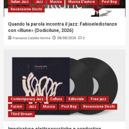
Italian Jazz
Jazz
Musica
Musica D'autore
Post Bop
Recensione Dischi
Quando la parola incontra il jazz: Fabioeledistanze
con «Illune» (Dodicilune, 2026)
Francesco Cataldo Verrina
0
08/08/2026
Contemporary Jazz
Cultura
Editoriale
Free jazz
Fusion
Jazz
Musica
Post Bop
Recensione Dischi
Third Stream
Impalcature elettroacustiche e conduction