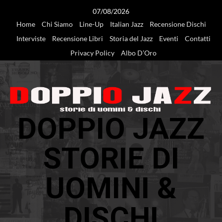
Vai
07/08/2026
al
Home
Chi Siamo
Line-Up
Italian Jazz
Recensione Dischi
contenuto
Interviste
Recensione Libri
Storia del Jazz
Eventi
Contatti
Privacy Policy
Albo D’Oro
DOPPIO JAZZ
STORIE DI
UOMINI &
DISCHI