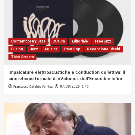
Contemporary Jazz
Cultura
Editoriale
Free jazz
Fusion
Jazz
Musica
Post Bop
Recensione Dischi
Third Stream
Impalcature elettroacustiche e conduction collettiva: il
sincretismo formale di «Volume» dell’Ensemble Infini
Francesco Cataldo Verrina
0
07/08/2026