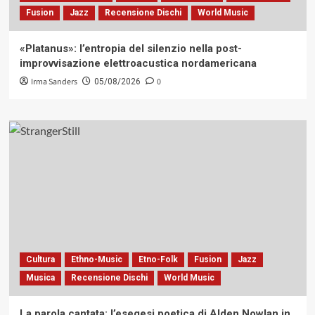
Fusion
Jazz
Recensione Dischi
World Music
«Platanus»: l’entropia del silenzio nella post-
improvvisazione elettroacustica nordamericana
Irma Sanders
0
05/08/2026
Cultura
Ethno-Music
Etno-Folk
Fusion
Jazz
Musica
Recensione Dischi
World Music
La parola cantata: l’esegesi poetica di Alden Nowlan in