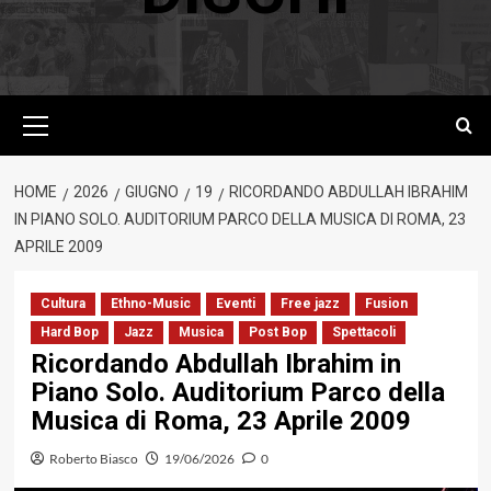
Menu
principale
HOME
2026
GIUGNO
19
RICORDANDO ABDULLAH IBRAHIM
IN PIANO SOLO. AUDITORIUM PARCO DELLA MUSICA DI ROMA, 23
APRILE 2009
Cultura
Ethno-Music
Eventi
Free jazz
Fusion
Hard Bop
Jazz
Musica
Post Bop
Spettacoli
Ricordando Abdullah Ibrahim in
Piano Solo. Auditorium Parco della
Musica di Roma, 23 Aprile 2009
Roberto Biasco
19/06/2026
0