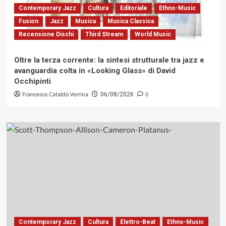
Contemporary Jazz
Cultura
Editoriale
Ethno-Music
Fusion
Jazz
Musica
Musica Classica
Recensione Dischi
Third Stream
World Music
Oltre la terza corrente: la sintesi strutturale tra jazz e
avanguardia colta in «Looking Glass» di David
Occhipinti
Francesco Cataldo Verrina
0
06/08/2026
Contemporary Jazz
Cultura
Elettro-Beat
Ethno-Music