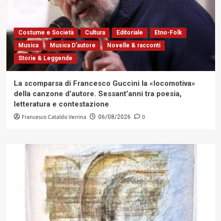
Costume e Società
Cultura
Editoriale
Etno-Folk
Musica
Musica D'autore
Novelle & racconti
Storie & Leggende
La scomparsa di Francesco Guccini la «locomotiva»
della canzone d’autore. Sessant’anni tra poesia,
letteratura e contestazione
Francesco Cataldo Verrina
0
06/08/2026