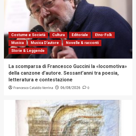
Costume e Società
Cultura
Editoriale
Etno-Folk
Musica
Musica D'autore
Novelle & racconti
Storie & Leggende
La scomparsa di Francesco Guccini la «locomotiva»
della canzone d’autore. Sessant’anni tra poesia,
letteratura e contestazione
Francesco Cataldo Verrina
0
06/08/2026