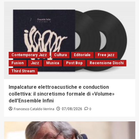
Contemporary Jazz
Cultura
Editoriale
Free jazz
Fusion
Jazz
Musica
Post Bop
Recensione Dischi
Third Stream
Impalcature elettroacustiche e conduction
collettiva: il sincretismo formale di «Volume»
dell’Ensemble Infini
Francesco Cataldo Verrina
0
07/08/2026