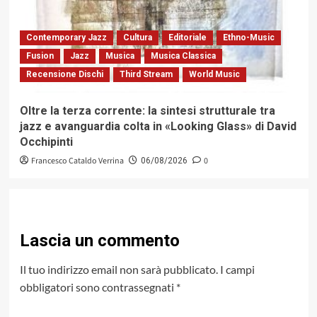
Contemporary Jazz
Cultura
Editoriale
Ethno-Music
Fusion
Jazz
Musica
Musica Classica
Recensione Dischi
Third Stream
World Music
Oltre la terza corrente: la sintesi strutturale tra
jazz e avanguardia colta in «Looking Glass» di David
Occhipinti
Francesco Cataldo Verrina
0
06/08/2026
Lascia un commento
Il tuo indirizzo email non sarà pubblicato.
I campi
obbligatori sono contrassegnati
*