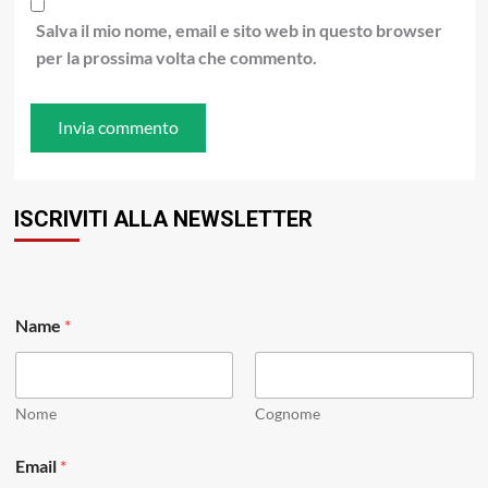
Salva il mio nome, email e sito web in questo browser
per la prossima volta che commento.
ISCRIVITI ALLA NEWSLETTER
E
Name
*
m
a
i
l
E
Nome
Cognome
m
a
Email
*
i