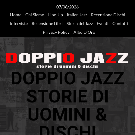
Vai
07/08/2026
al
Home
Chi Siamo
Line-Up
Italian Jazz
Recensione Dischi
contenuto
Interviste
Recensione Libri
Storia del Jazz
Eventi
Contatti
Privacy Policy
Albo D’Oro
DOPPIO JAZZ
STORIE DI
UOMINI &
DISCHI