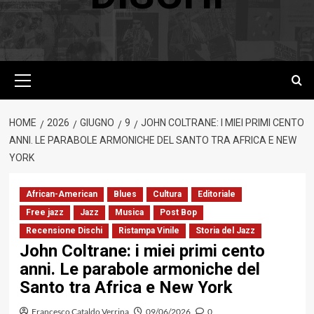
Menu
principale
HOME
2026
GIUGNO
9
JOHN COLTRANE: I MIEI PRIMI CENTO
ANNI. LE PARABOLE ARMONICHE DEL SANTO TRA AFRICA E NEW
YORK
African-American
Blues
Cultura
Editoriale
Free jazz
Jazz
Musica
Post Bop
Recensione Dischi
Ristampa Vinile
Storia del Jazz
John Coltrane: i miei primi cento
anni. Le parabole armoniche del
Santo tra Africa e New York
Francesco Cataldo Verrina
09/06/2026
0