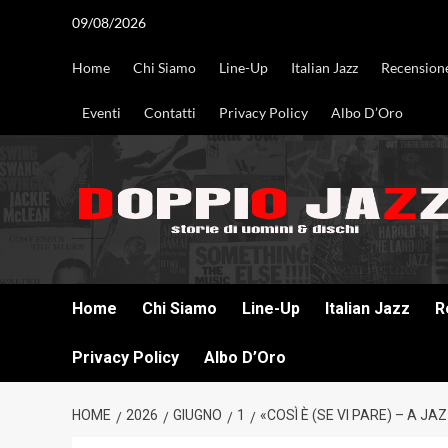
Vai
09/08/2026
al
contenuto
Home
Chi Siamo
Line-Up
Italian Jazz
Recension
Eventi
Contatti
Privacy Policy
Albo D’Oro
DOPPIO JAZZ STORIE DI UOMINI & DISCHI
Home
Chi Siamo
Line-Up
Italian Jazz
R
Privacy Policy
Albo D’Oro
HOME
2026
GIUGNO
1
«COSÌ È (SE VI PARE) – A