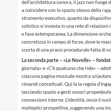
dell’architettura sonora, il jazz non funge 
a coincidere con lo spazio stesso della r
strumento esecutivo, quanto da dispositivo 
solistico si innesta in una rete di relazioni
e fase estemporanea. La dimensione orchest
concretizza in campo di forze, dove le masse
scorta di una prassi procedurale fatta di 
La seconda parte – «Le Novelle» – fondata 
giornata» e «C’è qualcuno che ride» – ado
ciascuna pagina musicale mostra un’autonom
rimandi concettuali. Qui la la regola d’ingag
lasciando spazio a gesti sonori propedeutici
connessioni interne. L’identità, ossia il nuc
molteplici prospettive, suggerendo una inst