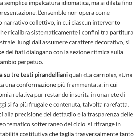
da semplice impalcatura idiomatica, ma si dilata fino
appresentazione. L’ensemble non opera come
narrativo collettivo, in cui ciascun intervento
 che ricalibra sistematicamente i confini tra partitura
rale, lungi dall’assumere carattere decorativo, si
 dei fiati dialogano con la sezione ritmica sulla
scambio perpetuo.
su tre testi pirandelliani
quali «La carriola», «Una
tta una conformazione più frammentata, in cui
ia relativa pur restando inserita in una rete di
gi si fa più frugale e contenuta, talvolta rarefatta,
 alla precisione del dettaglio e la trasparenza delle
leo tematico sotterraneo del ciclo, si rifrange in
abilità costitutiva che taglia trasversalmente tanto