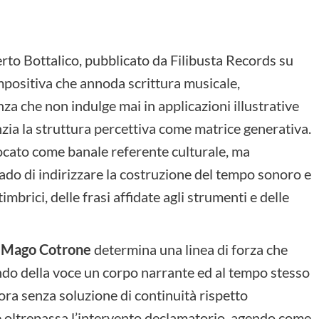
erto Bottalico, pubblicato da Filibusta Records su
ompositiva che annoda scrittura musicale,
a che non indulge mai in applicazioni illustrative
nzia la struttura percettiva come matrice generativa.
vocato come banale referente culturale, ma
rado di indirizzare la costruzione del tempo sonoro e
imbrici, delle frasi affidate agli strumenti e delle
el Mago Cotrone
determina una linea di forza che
endo della voce un corpo narrante ed al tempo stesso
ora senza soluzione di continuità rispetto
e oltrepassa l’intervento declamatorio, agendo come