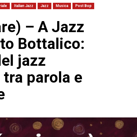
riale
Italian Jazz
Jazz
Musica
Post Bop
are) – A Jazz
o Bottalico:
el jazz
tra parola e
e