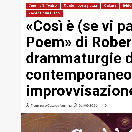
Cinema & Teatro
Contemporary Jazz
Cultura
Edito
Recensione Dischi
«Così è (se vi p
Poem» di Robert
drammaturgie d
contemporaneo 
improvvisazion
Francesco Cataldo Verrina
01/06/2026
0