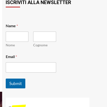
ISCRIVITI ALLA NEWSLETTER
E
Name
*
m
a
i
l
*
Nome
Cognome
N
a
Email
*
m
e
Submit