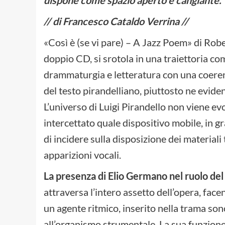
// di Francesco Cataldo Verrina //
«Così è (se vi pare) – A Jazz Poem» di Rob
doppio CD, si srotola in una traiettoria c
drammaturgia e letteratura con una coerenz
del testo pirandelliano, piuttosto ne evide
L’universo di Luigi Pirandello non viene e
intercettato quale dispositivo mobile, in g
di incidere sulla disposizione dei materiali t
apparizioni vocali.
La presenza di Elio Germano nel ruolo d
attraversa l’intero assetto dell’opera, fac
un agente ritmico, inserito nella trama son
all’organismo strumentale. La sua funzion