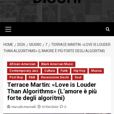
Menu
principale
HOME
2026
GIUGNO
7
TERRACE MARTIN: «LOVE IS LOUDER
THAN ALGORITHMS» (L’AMORE È PIÙ FORTE DEGLI ALGORITMI)
African-American
Black Amercan Music
Contemporary Jazz
Cultura
Funk
Hip Hop
Musica
Post Bop
R&B
Recensione Dischi
Soul
Terrace Martin: «Love is Louder
Than Algorithms» (L’amore è più
forte degli algoritmi)
Marcello Marinelli
07/06/2026
0