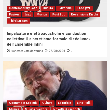
Contemporary Jazz
Cultura
Editoriale
Free jazz
Fusion
Jazz
Musica
Post Bop
Recensione Dischi
Third Stream
Impalcature elettroacustiche e conduction
collettiva: il sincretismo formale di «Volume»
dell’Ensemble Infini
Francesco Cataldo Verrina
0
07/08/2026
Costume e Società
Cultura
Editoriale
Etno-Folk
Musica
Musica D'autore
Novelle & racconti