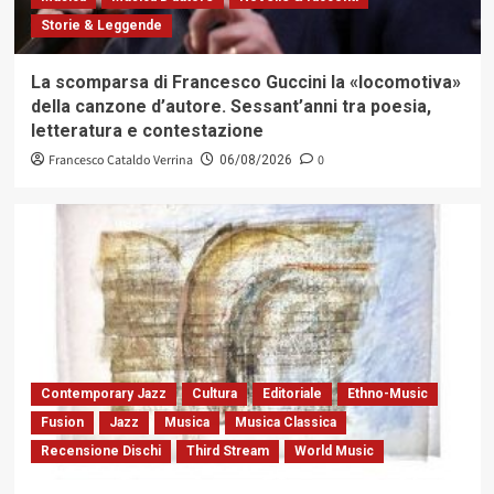
Storie & Leggende
La scomparsa di Francesco Guccini la «locomotiva»
della canzone d’autore. Sessant’anni tra poesia,
letteratura e contestazione
Francesco Cataldo Verrina
0
06/08/2026
Contemporary Jazz
Cultura
Editoriale
Ethno-Music
Fusion
Jazz
Musica
Musica Classica
Recensione Dischi
Third Stream
World Music