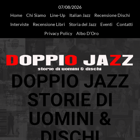
Vai
07/08/2026
al
Home
Chi Siamo
Line-Up
Italian Jazz
Recensione Dischi
contenuto
Interviste
Recensione Libri
Storia del Jazz
Eventi
Contatti
Privacy Policy
Albo D’Oro
DOPPIO JAZZ
STORIE DI
UOMINI &
DISCHI