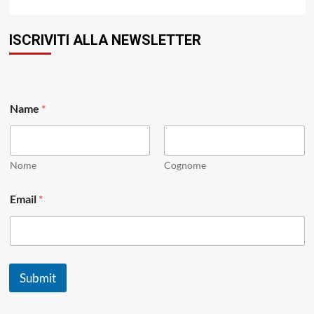
ISCRIVITI ALLA NEWSLETTER
*
Name
*
N
a
m
e
N
Nome
Cognome
a
m
Email
*
e
Submit