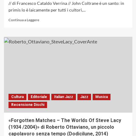
// di Francesco Cataldo Verrina // John Coltrane è un santo: in
ELEGANTE
primis lo è laicamente per tutti i cultori,...
(CAM
JAZZ,
Leggi
Continua a Leggere
2023)
di
più
su
«The
Coltrane
Suite
And
The
Other
Impressions»
di
Adriano
clemente:
Cultura
Editoriale
Italian Jazz
Jazz
Musica
una
Recensione Dischi
lectio
magistralis
di
«Forgotten Matches – The Worlds Of Steve Lacy
jazz
(1934 /2004)» di Roberto Ottaviano, un piccolo
(Dodicilune
capolavoro senza tempo (Dodicilune, 2014)
2023)