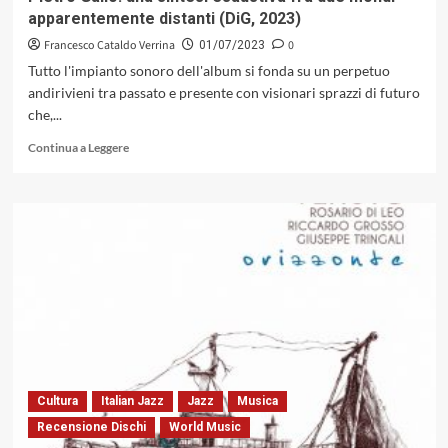
apparentemente distanti (DiG, 2023)
Francesco Cataldo Verrina
0
01/07/2023
Tutto l'impianto sonoro dell'album si fonda su un perpetuo
andirivieni tra passato e presente con visionari sprazzi di futuro
che,...
Leggi
Continua a Leggere
di
più
su
«Reimagining
Aria»
di
Dario
Savino
Doronzo
e
Pietro
Gallo:
una
Cultura
Italian Jazz
Jazz
Musica
sintesi
Recensione Dischi
World Music
esaustiva