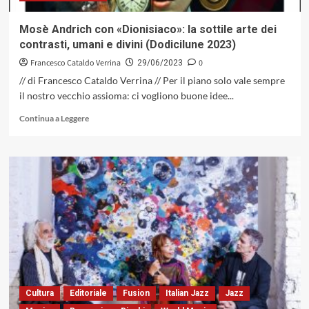
2023)
Mosè Andrich con «Dionisiaco»: la sottile arte dei
contrasti, umani e divini (Dodicilune 2023)
Francesco Cataldo Verrina
0
29/06/2023
// di Francesco Cataldo Verrina // Per il piano solo vale sempre
il nostro vecchio assioma: ci vogliono buone idee...
Leggi
Continua a Leggere
di
più
su
Mosè
Andrich
con
«Dionisiaco»:
la
sottile
arte
dei
contrasti,
umani
Cultura
Editoriale
Fusion
Italian Jazz
Jazz
e