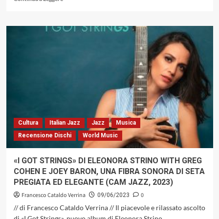
di
più
su
«First
Rain»
di
Emiliano
D’Auria
un
disco
sorprendente,
teso
tra
Cultura
Italian Jazz
Jazz
Musica
aria,
Recensione Dischi
World Music
acqua,
terra
e
«I GOT STRINGS» DI ELEONORA STRINO WITH GREG
fuoco,
COHEN E JOEY BARON, UNA FIBRA SONORA DI SETA
davvero
PREGIATA ED ELEGANTE (CAM JAZZ, 2023)
fuori
dai
Francesco Cataldo Verrina
0
09/06/2023
confini
// di Francesco Cataldo Verrina // Il piacevole e rilassato ascolto
territoriali
di «I Got Strings», nuovo album di Eleonora Strino,...