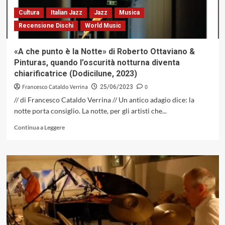
Cultura
Italian Jazz
Jazz
Musica
Recensione Dischi
World Music
«A che punto è la Notte» di Roberto Ottaviano &
Pinturas, quando l’oscurità notturna diventa
chiarificatrice (Dodicilune, 2023)
Francesco Cataldo Verrina
0
25/06/2023
// di Francesco Cataldo Verrina // Un antico adagio dice: la
notte porta consiglio. La notte, per gli artisti che...
Leggi
Continua a Leggere
di
più
su
«A
che
punto
è
la
Notte»
di