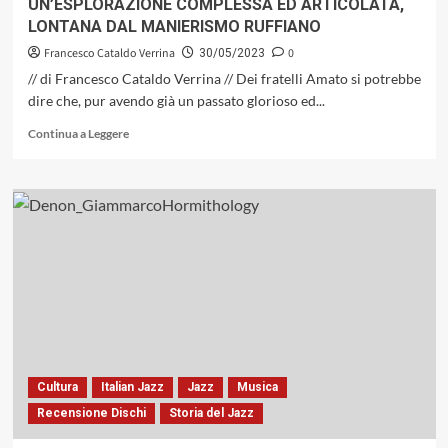
UN’ESPLORAZIONE COMPLESSA ED ARTICOLATA,
capolavoro
LONTANA DAL MANIERISMO RUFFIANO
senza
tempo
Francesco Cataldo Verrina
0
30/05/2023
(Dodicilune,
// di Francesco Cataldo Verrina // Dei fratelli Amato si potrebbe
2014)
dire che, pur avendo già un passato glorioso ed...
Leggi
Continua a Leggere
di
più
su
«KEEP
STRAIGHT
ON»
DELL’AMATO
JAZZ
TRIO,
UN
UN’ESPLORAZIONE
COMPLESSA
ED
Cultura
Italian Jazz
Jazz
Musica
ARTICOLATA,
Recensione Dischi
Storia del Jazz
LONTANA
DAL