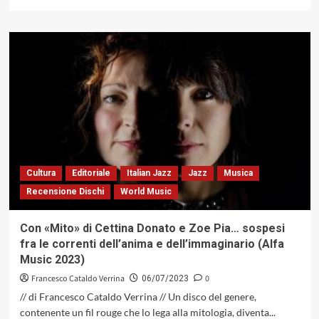
di
più
su
Un
inno
del
corpo
sciolto
a
Stefano
Bollani
per
la
Cultura
Editoriale
Italian Jazz
Jazz
Musica
sua
Recensione Dischi
World Music
performance
a
Umbria
Con «Mito» di Cettina Donato e Zoe Pia… sospesi
Jazz
fra le correnti dell’anima e dell’immaginario (Alfa
Music 2023)
Francesco Cataldo Verrina
0
06/07/2023
// di Francesco Cataldo Verrina // Un disco del genere,
contenente un fil rouge che lo lega alla mitologia, diventa...