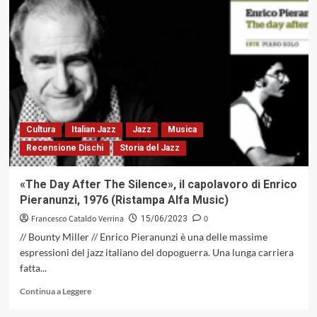
«The
Mingus
Suite»
di
Adriano
Clemente:
circonvoluzione
polimatica
del
genio
Cultura
Italian Jazz
Jazz
Musica
di
Recensione Dischi
Storia del Jazz
Nogales
(Dodicilune)
«The Day After The Silence», il capolavoro di Enrico
Pieranunzi, 1976 (Ristampa Alfa Music)
Francesco Cataldo Verrina
0
15/06/2023
// Bounty Miller // Enrico Pieranunzi è una delle massime
espressioni del jazz italiano del dopoguerra. Una lunga carriera
fatta...
Leggi
Continua a Leggere
di
più