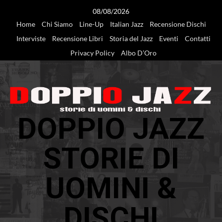
Vai
08/08/2026
al
Home
Chi Siamo
Line-Up
Italian Jazz
Recensione Dischi
contenuto
Interviste
Recensione Libri
Storia del Jazz
Eventi
Contatti
Privacy Policy
Albo D’Oro
DOPPIO JAZZ
STORIE DI
UOMINI &
DISCHI