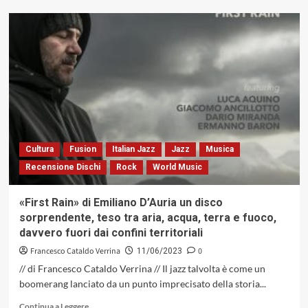
su
«The
Day
After
The
Silence»,
il
capolavoro
di
Enrico
Pieranunzi,
Cultura
Fusion
Italian Jazz
Jazz
Musica
1976
Recensione Dischi
Rock
World Music
(Ristampa
Alfa
Music)
«First Rain» di Emiliano D’Auria un disco
sorprendente, teso tra aria, acqua, terra e fuoco,
davvero fuori dai confini territoriali
Francesco Cataldo Verrina
0
11/06/2023
// di Francesco Cataldo Verrina // Il jazz talvolta è come un
boomerang lanciato da un punto imprecisato della storia...
Leggi
Continua a Leggere