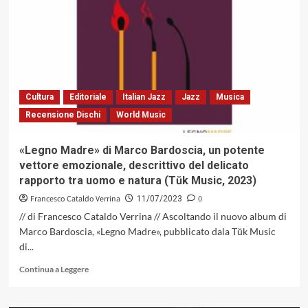
Ederle,
un
disco
che
fonde
a
caldo
Cultura
Editoriale
Italian Jazz
Jazz
Musica
stimoli
Recensione Dischi
World Music
provenienti
dal
passato
«Legno Madre» di Marco Bardoscia, un potente
ed
vettore emozionale, descrittivo del delicato
avanguardia
rapporto tra uomo e natura (Tŭk Music, 2023)
(Flying
Robert
Francesco Cataldo Verrina
0
11/07/2023
Music,
// di Francesco Cataldo Verrina // Ascoltando il nuovo album di
2023)
Marco Bardoscia, «Legno Madre», pubblicato dala Tŭk Music
di...
Leggi
Continua a Leggere
di
più
su