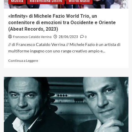
Musica
Recensione Dischi
World Music
divini
(Dodicilune
2023)
«Infinity» di Michele Fazio World Trio, un
contenitore di emozioni tra Occidente e Oriente
(Abeat Records, 2023)
Francesco Cataldo Verrina
0
28/06/2023
// di Francesco Cataldo Verrina // Michele Fazio è un artista di
multiforme ingegno con uno range creativo ampio e...
Leggi
Continua a Leggere
di
più
su
«Infinity»
di
Michele
Fazio
World
Trio,
un
contenitore
di