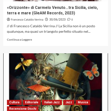
fra
due
«Orizzonte» di Carmelo Venuto…tra Sicilia, cielo,
mondi
terra e mare (GleAM Records, 2023)
apparentemente
distanti
Francesco Cataldo Verrina
0
30/06/2023
(DiG,
// di Francesco Cataldo Verrina // La Sicilia non è un posto
2023)
qualunque, ma quasi un triangolo perfetto situato nel...
Leggi
Continua a Leggere
di
più
su
«Orizzonte»
di
Carmelo
Venuto…
tra
Sicilia,
cielo,
terra
e
mare
Cultura
Editoriale
Italian Jazz
Jazz
Musica
(GleAM
Recensione Dischi
Records,