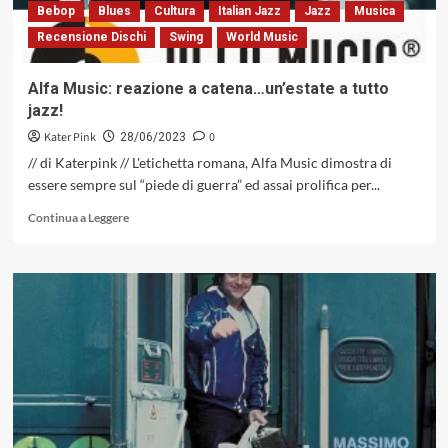
emozioni
Bebop
Blues
Cultura
Italian Jazz
Jazz
Musica
tra
Recensione Dischi
Swing
World Music
Occidente
e
Oriente
Alfa Music: reazione a catena…un’estate a tutto
(Abeat
jazz!
Records,
2023)
Kater Pink
0
28/06/2023
// di Katerpink // L'etichetta romana, Alfa Music dimostra di
essere sempre sul “piede di guerra” ed assai prolifica per...
Leggi
Continua a Leggere
di
più
su
Alfa
Music:
reazione
a
catena…
un’estate
a
tutto
jazz!