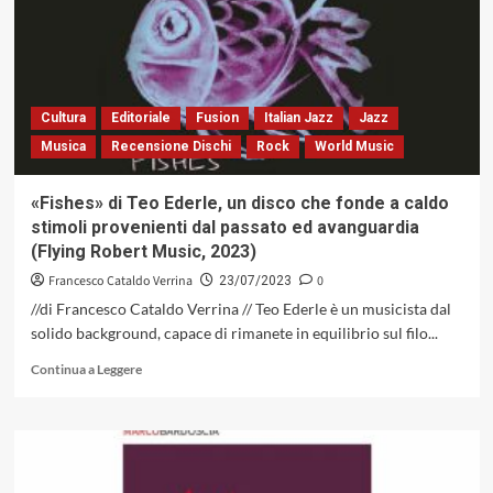
gruppo
attivo
a
Umbria
Jazz
Cultura
Editoriale
Fusion
Italian Jazz
Jazz
Musica
Recensione Dischi
Rock
World Music
«Fishes» di Teo Ederle, un disco che fonde a caldo
stimoli provenienti dal passato ed avanguardia
(Flying Robert Music, 2023)
Francesco Cataldo Verrina
0
23/07/2023
//di Francesco Cataldo Verrina // Teo Ederle è un musicista dal
solido background, capace di rimanete in equilibrio sul filo...
Leggi
Continua a Leggere
di
più
su
«Fishes»
di
Teo