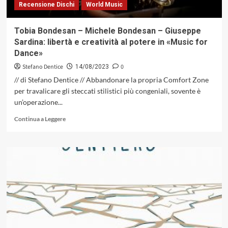
Recensione Dischi
World Music
Tobia Bondesan – Michele Bondesan – Giuseppe
Sardina: libertà e creatività al potere in «Music for
Dance»
Stefano Dentice
0
14/08/2023
// di Stefano Dentice // Abbandonare la propria Comfort Zone
per travalicare gli steccati stilistici più congeniali, sovente è
un’operazione...
Leggi
Continua a Leggere
di
più
su
Tobia
Bondesan
–
Michele
Bondesan
–
Giuseppe
Sardina: