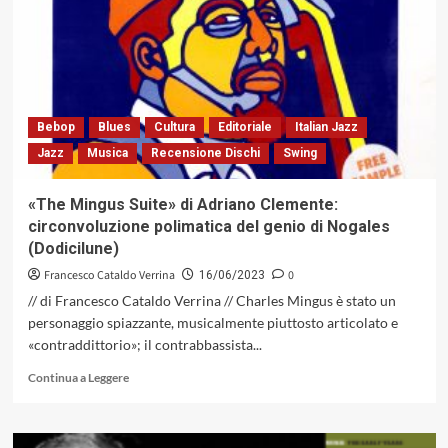
del
Nugara
Trio
Feat.
Anais
Drago:
movenze
Bebop
Blues
Cultura
Editoriale
Italian Jazz
jazz
Jazz
Musica
Recensione Dischi
Swing
di
scacchistica
precisione
«The Mingus Suite» di Adriano Clemente:
e
circonvoluzione polimatica del genio di Nogales
confluenti
(Dodicilune)
cambi
di
Francesco Cataldo Verrina
0
16/06/2023
mood
// di Francesco Cataldo Verrina // Charles Mingus è stato un
personaggio spiazzante, musicalmente piuttosto articolato e
«contraddittorio»; il contrabbassista...
Leggi
Continua a Leggere
di
più
su