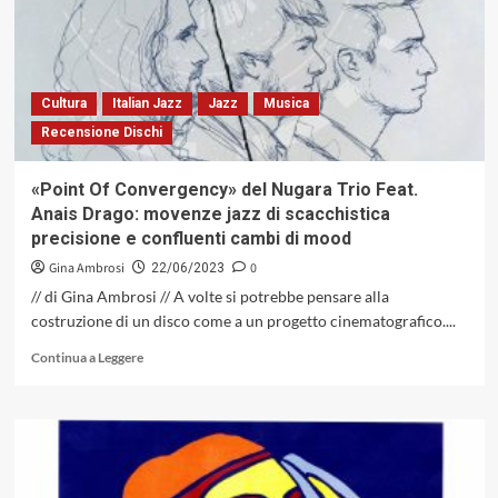
intervistato
da
Guido
Michelone
Cultura
Italian Jazz
Jazz
Musica
Recensione Dischi
«Point Of Convergency» del Nugara Trio Feat.
Anais Drago: movenze jazz di scacchistica
precisione e confluenti cambi di mood
Gina Ambrosi
0
22/06/2023
// di Gina Ambrosi // A volte si potrebbe pensare alla
costruzione di un disco come a un progetto cinematografico....
Leggi
Continua a Leggere
di
più
su
«Point
Of
Convergency»