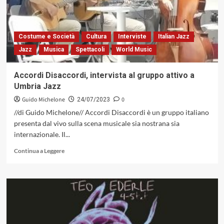
scandinave
in
«Sentiero»
Costume e Società
Cultura
Interviste
Italian Jazz
Jazz
Musica
Spettacoli
World Music
Accordi Disaccordi, intervista al gruppo attivo a
Umbria Jazz
Guido Michelone
0
24/07/2023
//di Guido Michelone// Accordi Disaccordi è un gruppo italiano
presenta dal vivo sulla scena musicale sia nostrana sia
internazionale. Il...
Leggi
Continua a Leggere
di
più
su
Accordi
Disaccordi,
intervista
al