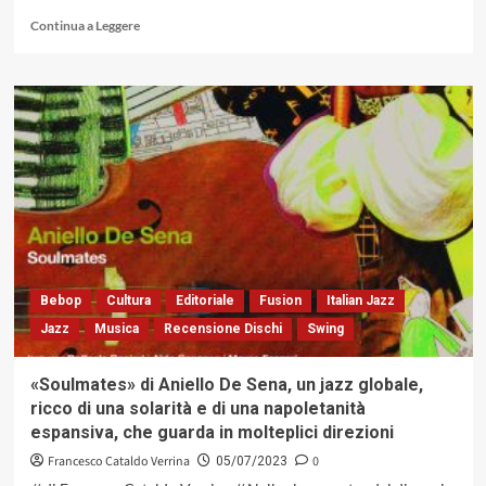
Leggi
Continua a Leggere
di
più
su
Con
«Mito»
di
Cettina
Donato
e
Zoe
Pia…
sospesi
fra
Bebop
Cultura
Editoriale
Fusion
Italian Jazz
le
Jazz
Musica
Recensione Dischi
Swing
correnti
dell’anima
e
«Soulmates» di Aniello De Sena, un jazz globale,
dell’immaginario
ricco di una solarità e di una napoletanità
(Alfa
espansiva, che guarda in molteplici direzioni
Music
2023)
Francesco Cataldo Verrina
0
05/07/2023