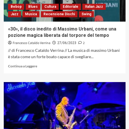
Bebop
Blues
Cultura
Editoriale
Italian Jazz
Jazz
Musica
Recensione Dischi
Swing
«30», il disco inedito di Massimo Urbani, come una
pozione magica liberata dal torpore del tempo
Francesco Cataldo Verrina
2
27/06/2023
// di Francesco Cataldo Verrina // La musica di massimo Urbani
è stata come un forte boato capace di svegliare...
Leggi
Continua a Leggere
di
più
su
«30»,
il
disco
inedito
di
Massimo
Urbani,
come