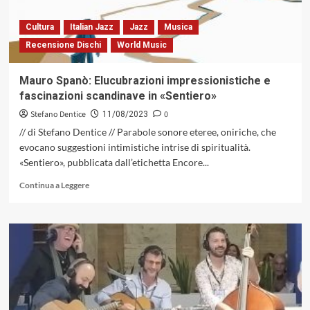
libertà
e
Cultura
Italian Jazz
Jazz
Musica
creatività
Recensione Dischi
World Music
al
potere
in
Mauro Spanò: Elucubrazioni impressionistiche e
«Music
fascinazioni scandinave in «Sentiero»
for
Dance»
Stefano Dentice
0
11/08/2023
// di Stefano Dentice // Parabole sonore eteree, oniriche, che
evocano suggestioni intimistiche intrise di spiritualità.
«Sentiero», pubblicata dall’etichetta Encore...
Leggi
Continua a Leggere
di
più
su
Mauro
Spanò:
Elucubrazioni
impressionistiche
e
fascinazioni