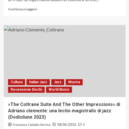
Leggi
Continua a Leggere
di
più
su
«I
GOT
STRINGS»
DI
ELEONORA
STRINO
WITH
GREG
COHEN
E
Cultura
Italian Jazz
Jazz
Musica
JOEY
Recensione Dischi
World Music
BARON,
UNA
FIBRA
«The Coltrane Suite And The Other Impressions» di
SONORA
Adriano clemente: una lectio magistralis di jazz
DI
(Dodicilune 2023)
SETA
PREGIATA
Francesco Cataldo Verrina
0
08/06/2023
ED