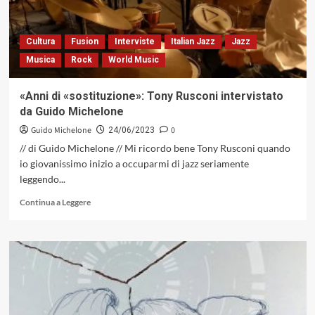
Roberto
Ottaviano
&
Cultura
Fusion
Interviste
Italian Jazz
Jazz
Pinturas,
Musica
Rock
World Music
quando
l’oscurità
notturna
«Anni di «sostituzione»: Tony Rusconi intervistato
diventa
da Guido Michelone
chiarificatrice
(Dodicilune,
Guido Michelone
0
24/06/2023
2023)
// di Guido Michelone // Mi ricordo bene Tony Rusconi quando
io giovanissimo inizio a occuparmi di jazz seriamente
leggendo...
Leggi
Continua a Leggere
di
più
su
«Anni
di
«sostituzione»:
Tony
Rusconi