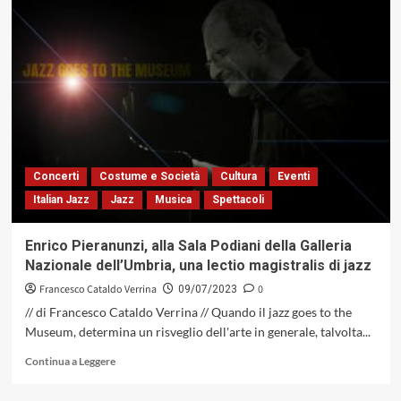
«Legno
Madre»
di
Marco
Bardoscia,
un
potente
vettore
emozionale,
descrittivo
Concerti
Costume e Società
Cultura
Eventi
del
Italian Jazz
Jazz
Musica
Spettacoli
delicato
rapporto
tra
Enrico Pieranunzi, alla Sala Podiani della Galleria
uomo
Nazionale dell’Umbria, una lectio magistralis di jazz
e
natura
Francesco Cataldo Verrina
0
09/07/2023
(Tŭk
// di Francesco Cataldo Verrina // Quando il jazz goes to the
Music,
Museum, determina un risveglio dell'arte in generale, talvolta...
2023)
Leggi
Continua a Leggere
di
più