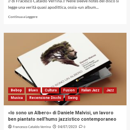
// di Fracesco Cataldo Verrina // Nelle sleeve notes del disco si
legge una verità quasi apodittica, ossia «un album...
Leggi
Continua a Leggere
di
più
su
«Soulmates»
di
Aniello
De
Sena,
un
jazz
globale,
ricco
di
Bebop
Blues
Cultura
Fusion
Italian Jazz
Jazz
una
Musica
Recensione Dischi
Swing
solarità
e
di
«Io sono un Albero» di Daniele Malvisi, un lavoro
una
ben piantato nell’hums jazzistico contemporaneo
napoletanità
espansiva,
Francesco Cataldo Verrina
0
04/07/2023