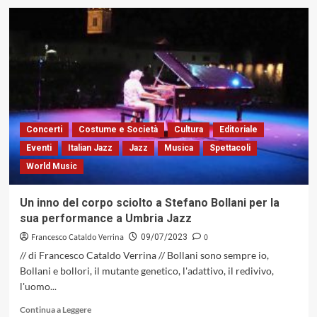
su
Enrico
Pieranunzi,
alla
Sala
Podiani
della
Galleria
Nazionale
dell’Umbria,
Concerti
Costume e Società
Cultura
Editoriale
una
Eventi
Italian Jazz
Jazz
Musica
Spettacoli
lectio
World Music
magistralis
di
jazz
Un inno del corpo sciolto a Stefano Bollani per la
sua performance a Umbria Jazz
Francesco Cataldo Verrina
0
09/07/2023
// di Francesco Cataldo Verrina // Bollani sono sempre io,
Bollani e bollori, il mutante genetico, l'adattivo, il redivivo,
l'uomo...
Leggi
Continua a Leggere