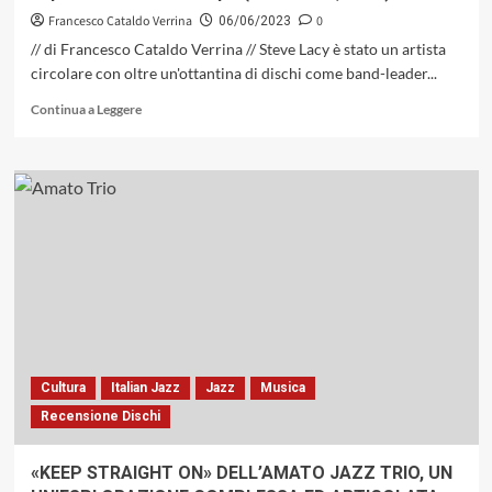
Francesco Cataldo Verrina
0
06/06/2023
// di Francesco Cataldo Verrina // Steve Lacy è stato un artista
circolare con oltre un'ottantina di dischi come band-leader...
Leggi
Continua a Leggere
di
più
su
«Forgotten
Matches
–
The
Worlds
Of
Steve
Lacy
(1934
/2004)»
Cultura
Italian Jazz
Jazz
Musica
di
Recensione Dischi
Roberto
Ottaviano,
un
«KEEP STRAIGHT ON» DELL’AMATO JAZZ TRIO, UN
piccolo