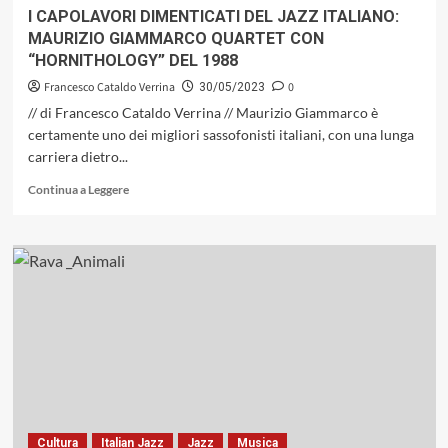
MANIERISMO
I CAPOLAVORI DIMENTICATI DEL JAZZ ITALIANO:
RUFFIANO
MAURIZIO GIAMMARCO QUARTET CON
“HORNITHOLOGY” DEL 1988
Francesco Cataldo Verrina
0
30/05/2023
// di Francesco Cataldo Verrina // Maurizio Giammarco è
certamente uno dei migliori sassofonisti italiani, con una lunga
carriera dietro...
Leggi
Continua a Leggere
di
più
su
I
CAPOLAVORI
DIMENTICATI
DEL
JAZZ
ITALIANO:
MAURIZIO
GIAMMARCO
QUARTET
CON
Cultura
Italian Jazz
Jazz
Musica