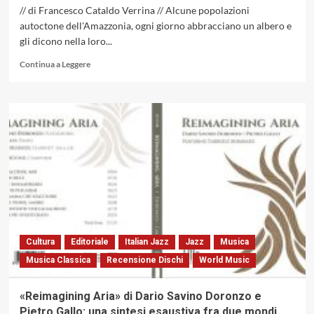
che
// di Francesco Cataldo Verrina // Alcune popolazioni
guarda
autoctone dell'Amazzonia, ogni giorno abbracciano un albero e
in
gli dicono nella loro...
molteplici
direzioni
Leggi
Continua a Leggere
di
più
su
«Io
sono
un
Albero»
di
Daniele
Malvisi,
un
lavoro
ben
Cultura
Editoriale
Italian Jazz
Jazz
Musica
piantato
Musica Classica
Recensione Dischi
World Music
nell’hums
jazzistico
contemporaneo
«Reimagining Aria» di Dario Savino Doronzo e
Pietro Gallo: una sintesi esaustiva fra due mondi