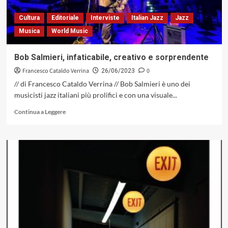
una
pozione
Cultura
Editoriale
Interviste
Italian Jazz
Jazz
magica
Musica
World Music
liberata
dal
torpore
Bob Salmieri, infaticabile, creativo e sorprendente
del
Francesco Cataldo Verrina
0
tempo
26/06/2023
// di Francesco Cataldo Verrina // Bob Salmieri è uno dei
musicisti jazz italiani più prolifici e con una visuale...
Leggi
Continua a Leggere
di
più
su
Bob
Salmieri,
infaticabile,
creativo
e
sorprendente