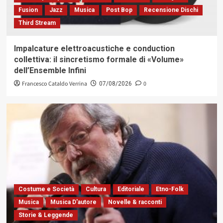
Fusion
Jazz
Musica
Post Bop
Recensione Dischi
Third Stream
Impalcature elettroacustiche e conduction
collettiva: il sincretismo formale di «Volume»
dell’Ensemble Infini
Francesco Cataldo Verrina
0
07/08/2026
Costume e Società
Cultura
Editoriale
Etno-Folk
Musica
Musica D'autore
Novelle & racconti
Storie & Leggende