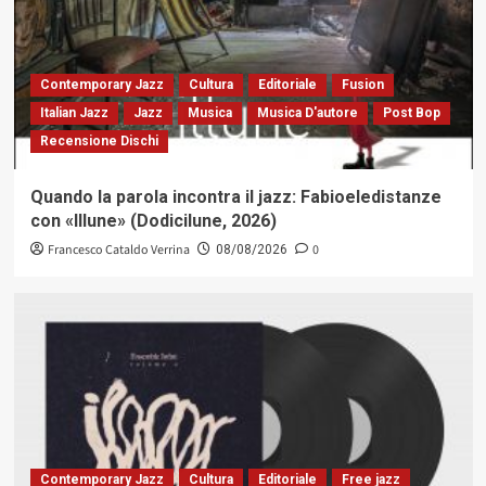
Contemporary Jazz
Cultura
Editoriale
Fusion
Italian Jazz
Jazz
Musica
Musica D'autore
Post Bop
Recensione Dischi
Quando la parola incontra il jazz: Fabioeledistanze
con «Illune» (Dodicilune, 2026)
Francesco Cataldo Verrina
0
08/08/2026
Contemporary Jazz
Cultura
Editoriale
Free jazz