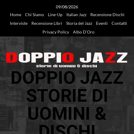
Vai
09/08/2026
al
Home
Chi Siamo
Line-Up
Italian Jazz
Recensione Dischi
contenuto
Interviste
Recensione Libri
Storia del Jazz
Eventi
Contatti
Privacy Policy
Albo D’Oro
DOPPIO JAZZ
STORIE DI
UOMINI &
DISCHI