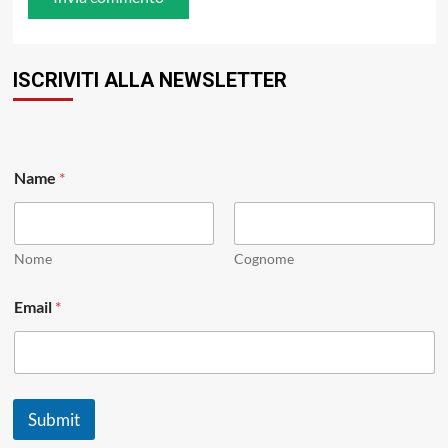
ISCRIVITI ALLA NEWSLETTER
Name
*
Nome
Cognome
N
Email
*
a
m
e
*
N
a
Submit
m
e