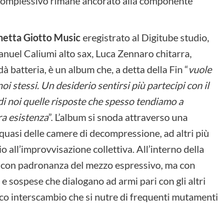
pt complessivo rimane ancorato alla componente
ichetta Giotto Music
eregistrato al Digitube studio,
uel Caliumi alto sax, Luca Zennaro chitarra,
atteria, è un album che, a detta della Fin “
vuole
noi stessi. Un desiderio sentirsi più partecipi con il
i noi quelle risposte che spesso tendiamo a
tra esistenza
”. L’album si snoda attraverso una
, quasi delle camere di decompressione, ad altri più
o all’improvvisazione collettiva. All’interno della
e con padronanza del mezzo espressivo, ma con
 e sospese che dialogano ad armi pari con gli altri
ico interscambio che si nutre di frequenti mutamenti