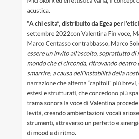
Microkork ed effettistica varia, il conce
acustica.
“
A chi esita”, distribuito da Egea per l’et
settembre 2022con Valentina Fin voce, Man
Marco Centasso contrabbasso, Marco Soldà b
essere un invito all’ascolto, soprattutto di 
mondo che ci circonda, ritrovando dentro d
smarrire, a causa dell’instabilità della nos
narrazione che alterna “capitoli” più brevi
estesi e strutturati, che concedono più spai
trama sonora la voce di Valentina proced
levità, creando ambientazioni vocali ariose
strumenti, attraverso un perfetto e sinerg
di mood e di ritmo.