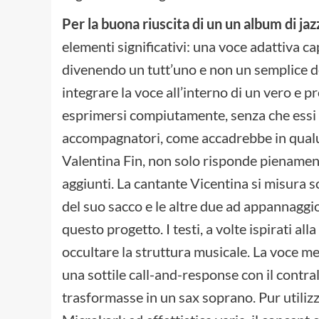
Per la buona riuscita di un un album di ja
elementi significativi: una voce adattiva c
divenendo un tutt’uno e non un semplice d
integrare la voce all’interno di un vero e p
esprimersi compiutamente, senza che essi v
accompagnatori, come accadrebbe in qualunq
Valentina Fin, non solo risponde pienamente
aggiunti. La cantante Vicentina si misura so
del suo sacco e le altre due ad appannaggi
questo progetto. I testi, a volte ispirati al
occultare la struttura musicale. La voce mel
una sottile call-and-response con il contra
trasformasse in un sax soprano. Pur utiliz