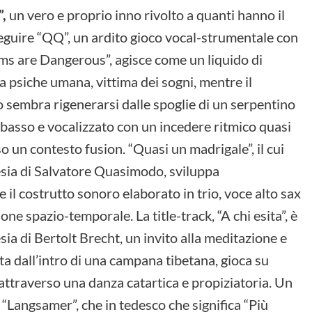
”,
un vero e proprio inno rivolto a quanti hanno il
seguire “QQ”, un ardito gioco vocal-strumentale con
ams are Dangerous”, agisce come un liquido di
 psiche umana, vittima dei sogni, mentre il
 sembra rigenerarsi dalle spoglie di un serpentino
abbasso e vocalizzato con un incedere ritmico quasi
so un contesto fusion. “Quasi un madrigale”, il cui
esia di Salvatore Quasimodo, sviluppa
il costrutto sonoro elaborato in trio, voce alto sax
ne spazio-temporale. La title-track, “A chi esita”, è
sia di Bertolt Brecht, un invito alla meditazione e
ata dall’intro di una campana tibetana, gioca su
i attraverso una danza catartica e propiziatoria. Un
“Langsamer”, che in tedesco che significa “Più