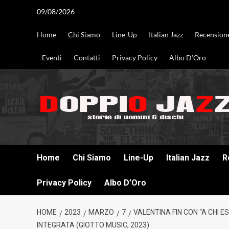
Vai
09/08/2026
al
contenuto
Home
Chi Siamo
Line-Up
Italian Jazz
Recension
Eventi
Contatti
Privacy Policy
Albo D’Oro
DOPPIO JAZZ STORIE DI UOMINI & DISCHI
Home
Chi Siamo
Line-Up
Italian Jazz
R
Privacy Policy
Albo D’Oro
HOME
2023
MARZO
7
VALENTINA FIN CON “A CHI E
INTEGRATA (GIOTTO MUSIC, 2023)