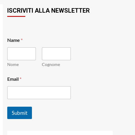
ISCRIVITI ALLA NEWSLETTER
E
Name
*
m
a
i
l
*
Nome
Cognome
*
Email
*
Submit