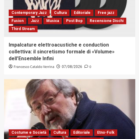
Contemporary Jazz
Cultura
Editoriale
Free jazz
Fusion
Jazz
Musica
Post Bop
Recensione Dischi
Third Stream
Impalcature elettroacustiche e conduction
collettiva: il sincretismo formale di «Volume»
dell’Ensemble Infini
Francesco Cataldo Verrina
0
07/08/2026
Costume e Società
Cultura
Editoriale
Etno-Folk