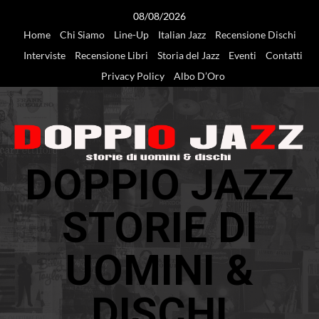
Vai
08/08/2026
al
Home
Chi Siamo
Line-Up
Italian Jazz
Recensione Dischi
contenuto
Interviste
Recensione Libri
Storia del Jazz
Eventi
Contatti
Privacy Policy
Albo D’Oro
DOPPIO JAZZ
STORIE DI
UOMINI &
DISCHI