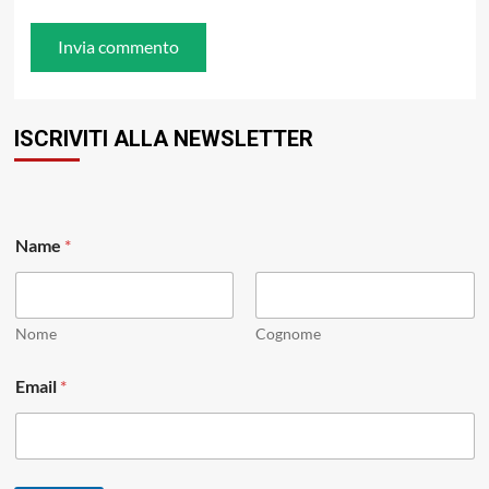
ISCRIVITI ALLA NEWSLETTER
Name
*
Nome
Cognome
*
Email
*
*
N
a
m
e