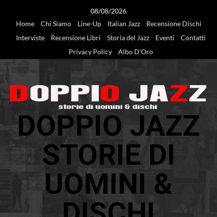
Vai
08/08/2026
al
Home
Chi Siamo
Line-Up
Italian Jazz
Recensione Dischi
contenuto
Interviste
Recensione Libri
Storia del Jazz
Eventi
Contatti
Privacy Policy
Albo D’Oro
DOPPIO JAZZ
STORIE DI
UOMINI &
DISCHI