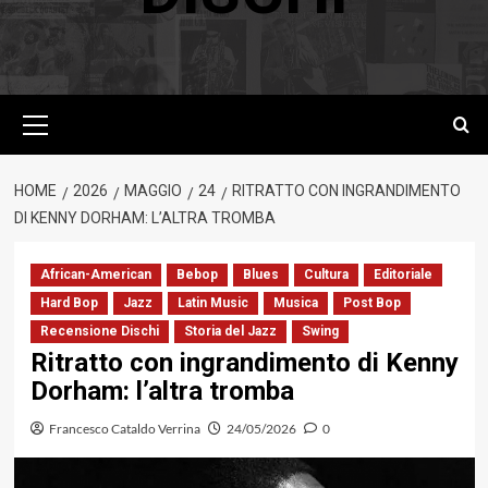
Menu
principale
HOME
2026
MAGGIO
24
RITRATTO CON INGRANDIMENTO
DI KENNY DORHAM: L’ALTRA TROMBA
African-American
Bebop
Blues
Cultura
Editoriale
Hard Bop
Jazz
Latin Music
Musica
Post Bop
Recensione Dischi
Storia del Jazz
Swing
Ritratto con ingrandimento di Kenny
Dorham: l’altra tromba
Francesco Cataldo Verrina
24/05/2026
0