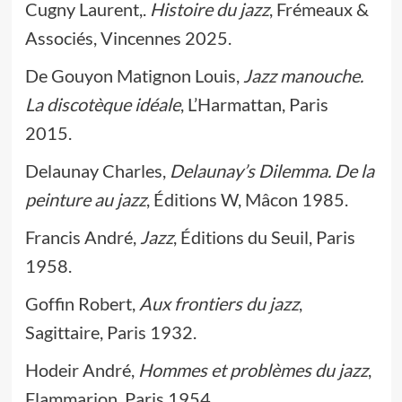
Cugny Laurent,.
Histoire du jazz
, Frémeaux &
Associés, Vincennes 2025.
De Gouyon Matignon Louis,
Jazz manouche.
La discotèque idéale
, L’Harmattan, Paris
2015.
Delaunay Charles,
Delaunay’s Dilemma. De la
peinture au jazz
, Éditions W, Mâcon 1985.
Francis André,
Jazz
, Éditions du Seuil, Paris
1958.
Goffin Robert,
Aux frontiers du jazz
,
Sagittaire, Paris 1932.
Hodeir André,
Hommes et problèmes du jazz
,
Flammarion, Paris 1954.