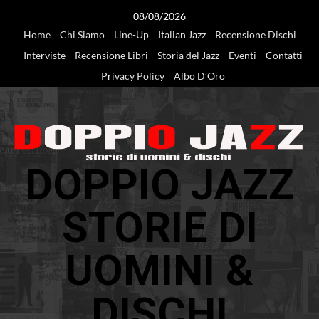
Vai
08/08/2026
al
Home
Chi Siamo
Line-Up
Italian Jazz
Recensione Dischi
contenuto
Interviste
Recensione Libri
Storia del Jazz
Eventi
Contatti
Privacy Policy
Albo D’Oro
DOPPIO JAZZ
STORIE DI
UOMINI &
DISCHI