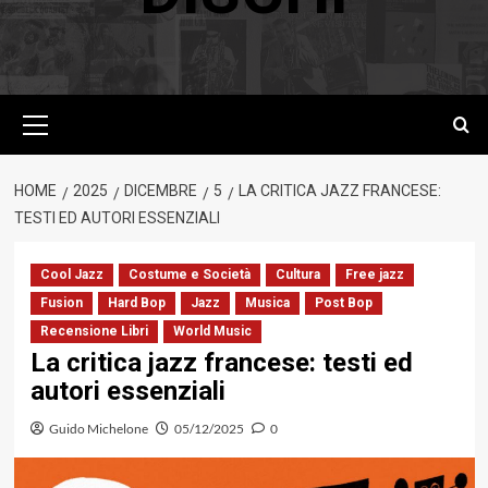
Menu
principale
HOME
2025
DICEMBRE
5
LA CRITICA JAZZ FRANCESE:
TESTI ED AUTORI ESSENZIALI
Cool Jazz
Costume e Società
Cultura
Free jazz
Fusion
Hard Bop
Jazz
Musica
Post Bop
Recensione Libri
World Music
La critica jazz francese: testi ed
autori essenziali
Guido Michelone
05/12/2025
0