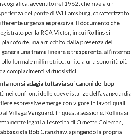
 discografica, avvenuto nel 1962, che rivela un
perienza del ponte di Williamsburg, caratterizzato
differente urgenza espressiva. Il documento che
gistrato per la RCA Victor, in cui Rollins si
i pianoforte, ma arricchito dalla presenza del
a genera una trama lineare e trasparente, all’interno
rollo formale millimetrico, unito a una sonorità più
da compiacimenti virtuosistici.
anta non si adagia tuttavia sui canoni del bop
tà nei confronti delle coeve istanze dell’avanguardia
ntiere espressive emerge con vigore in lavori quali
 al Village Vanguard. In questa sessione, Rollins si
rettamente legati all’estetica di Ornette Coleman,
rabbassista Bob Cranshaw, spingendo la propria