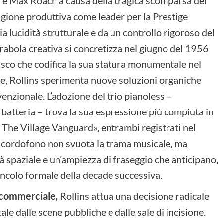
wn e Max Roach a causa della tragica scomparsa del
agione produttiva come leader per la Prestige
a lucidità strutturale e da un controllo rigoroso del
arabola creativa si concretizza nel giugno del 1956
isco che codifica la sua statura monumentale nel
 Rollins sperimenta nuove soluzioni organiche
venzionale. L’adozione del trio pianoless –
atteria – trova la sua espressione più compiuta in
The Village Vanguard», entrambi registrati nel
 cordofono non svuota la trama musicale, ma
tà spaziale e un’ampiezza di fraseggio che anticipano,
vincolo formale della decade successiva.
e commerciale,
Rollins attua una decisione radicale
tale dalle scene pubbliche e dalle sale di incisione.