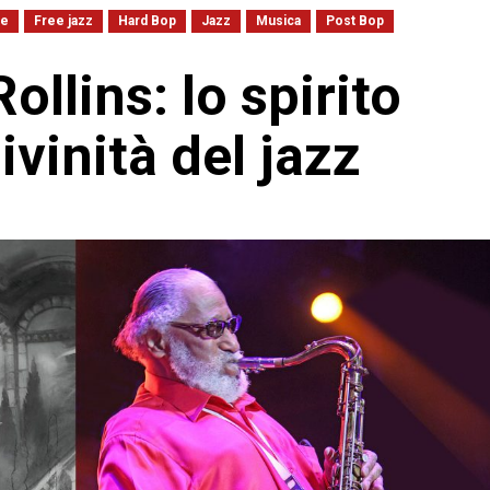
le
Free jazz
Hard Bop
Jazz
Musica
Post Bop
llins: lo spirito
ivinità del jazz