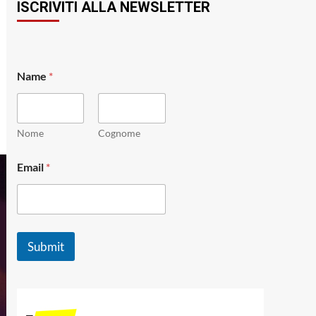
ISCRIVITI ALLA NEWSLETTER
Name
*
Nome
Cognome
N
Email
*
a
m
e
E
m
a
Submit
i
l
*