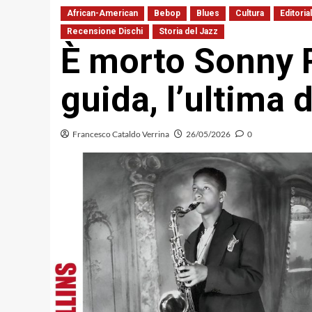
African-American
Bebop
Blues
Cultura
Editoria
Recensione Dischi
Storia del Jazz
È morto Sonny Ro
guida, l’ultima d
Francesco Cataldo Verrina
26/05/2026
0