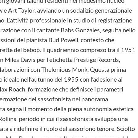
 con giovani talenti residenti nel medesimo nucleo
 e Art Taylor, avviando un sodalizio generazionale
o. L’attività professionale in studio di registrazione
razione con il cantante Babs Gonzales, seguita nello
essioni del pianista Bud Powell, contesto che
strette del bebop. Il quadriennio compreso tra il 1951
n Miles Davis per l’etichetta Prestige Records,
collaborazioni con Thelonious Monk. Questa prima
 ideale nell’autunno del 1955 con l’adesione al
Max Roach, formazione che definisce i parametri
affermazione del sassofonista nel panorama
nta segna il momento della piena autonomia estetica
Rollins, periodo in cui il sassofonista sviluppa una
ta a ridefinire il ruolo del sassofono tenore. Sciolto