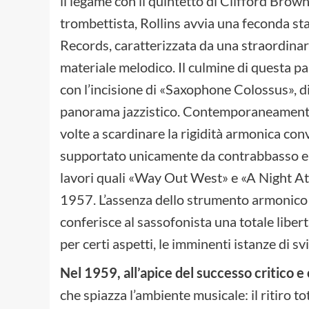
il legame con il quintetto di Clifford Bro
trombettista, Rollins avvia una feconda st
Records, caratterizzata da una straordinari
materiale melodico. Il culmine di questa p
con l’incisione di «Saxophone Colossus», d
panorama jazzistico. Contemporaneamente,
volte a scardinare la rigidità armonica con
supportato unicamente da contrabbasso e b
lavori quali «Way Out West» e «A Night At 
1957. L’assenza dello strumento armonico
conferisce al sassofonista una totale liber
per certi aspetti, le imminenti istanze di s
Nel 1959, all’apice del successo critico 
che spiazza l’ambiente musicale: il ritiro to