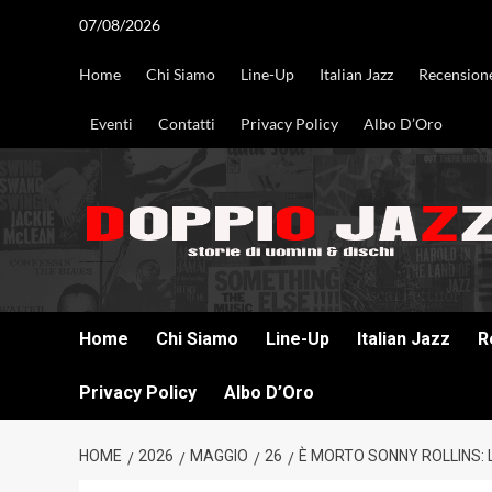
Vai
07/08/2026
al
contenuto
Home
Chi Siamo
Line-Up
Italian Jazz
Recension
Eventi
Contatti
Privacy Policy
Albo D’Oro
DOPPIO JAZZ STORIE DI UOMINI & DISCHI
Home
Chi Siamo
Line-Up
Italian Jazz
R
Privacy Policy
Albo D’Oro
HOME
2026
MAGGIO
26
È MORTO SONNY ROLLINS: L