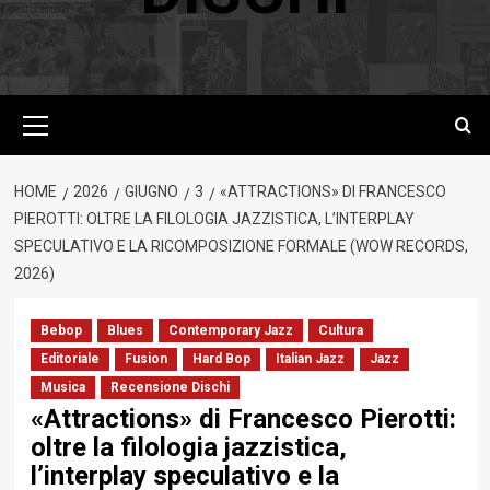
Menu
principale
HOME
2026
GIUGNO
3
«ATTRACTIONS» DI FRANCESCO
PIEROTTI: OLTRE LA FILOLOGIA JAZZISTICA, L’INTERPLAY
SPECULATIVO E LA RICOMPOSIZIONE FORMALE (WOW RECORDS,
2026)
Bebop
Blues
Contemporary Jazz
Cultura
Editoriale
Fusion
Hard Bop
Italian Jazz
Jazz
Musica
Recensione Dischi
«Attractions» di Francesco Pierotti:
oltre la filologia jazzistica,
l’interplay speculativo e la