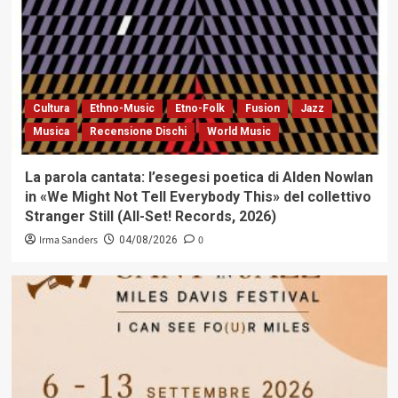
Cultura
Ethno-Music
Etno-Folk
Fusion
Jazz
Musica
Recensione Dischi
World Music
La parola cantata: l’esegesi poetica di Alden Nowlan
in «We Might Not Tell Everybody This» del collettivo
Stranger Still (All-Set! Records, 2026)
Irma Sanders
0
04/08/2026