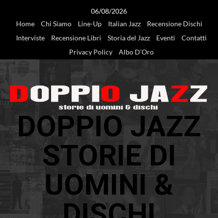
Vai
06/08/2026
al
Home
Chi Siamo
Line-Up
Italian Jazz
Recensione Dischi
contenuto
Interviste
Recensione Libri
Storia del Jazz
Eventi
Contatti
Privacy Policy
Albo D’Oro
DOPPIO JAZZ
STORIE DI
UOMINI &
DISCHI