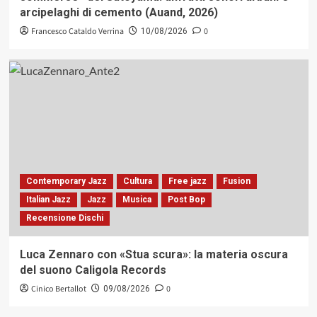
arcipelaghi di cemento (Auand, 2026)
Francesco Cataldo Verrina
0
10/08/2026
Contemporary Jazz
Cultura
Free jazz
Fusion
Italian Jazz
Jazz
Musica
Post Bop
Recensione Dischi
Luca Zennaro con «Stua scura»: la materia oscura
del suono Caligola Records
Cinico Bertallot
0
09/08/2026