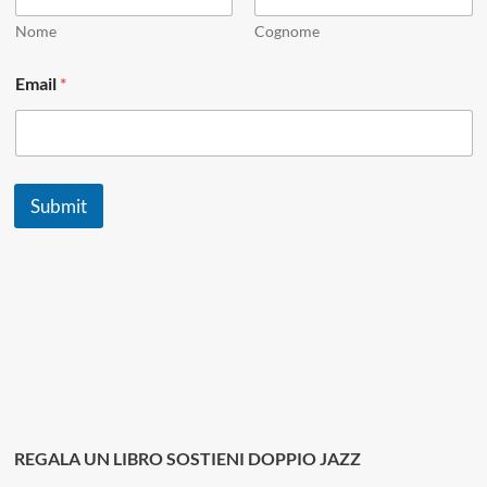
Nome
Cognome
*
Email
*
E
m
a
i
l
N
Submit
a
m
e
REGALA UN LIBRO SOSTIENI DOPPIO JAZZ