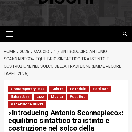
Menu
principale
HOME
2026
MAGGIO
1
«INTRODUCING ANTONIO
SCANNAPIECO»: EQUILIBRIO SINTATTICO TRA ISTINTO E
COSTRUZIONE NEL SOLCO DELLA TRADIZIONE (EMME RECORD
LABEL, 2026)
Contemporary Jazz
Cultura
Editoriale
Hard Bop
Italian Jazz
Jazz
Musica
Post Bop
Recensione Dischi
«Introducing Antonio Scannapieco»:
equilibrio sintattico tra istinto e
costruzione nel solco della