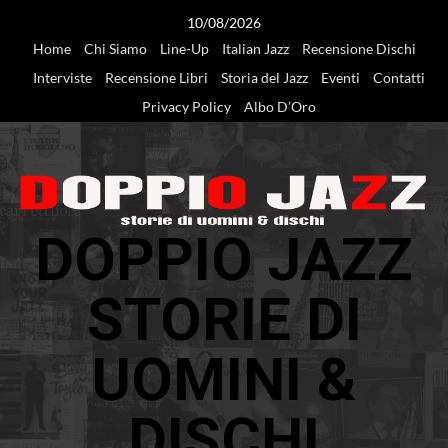
Vai
10/08/2026
al
Home
Chi Siamo
Line-Up
Italian Jazz
Recensione Dischi
contenuto
Interviste
Recensione Libri
Storia del Jazz
Eventi
Contatti
Privacy Policy
Albo D’Oro
DOPPIO JAZZ
STORIE DI
UOMINI &
DISCHI