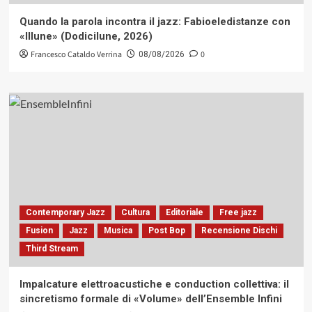
Quando la parola incontra il jazz: Fabioeledistanze con
«Illune» (Dodicilune, 2026)
Francesco Cataldo Verrina
0
08/08/2026
Contemporary Jazz
Cultura
Editoriale
Free jazz
Fusion
Jazz
Musica
Post Bop
Recensione Dischi
Third Stream
Impalcature elettroacustiche e conduction collettiva: il
sincretismo formale di «Volume» dell’Ensemble Infini