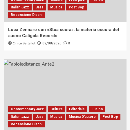
Italian Jazz
Jazz
Musica
Post Bop
Recensione Dischi
Luca Zennaro con «Stua scura»: la materia oscura del
suono Caligola Records
Cinico Bertallot
0
09/08/2026
Contemporary Jazz
Cultura
Editoriale
Fusion
Italian Jazz
Jazz
Musica
Musica D'autore
Post Bop
Recensione Dischi