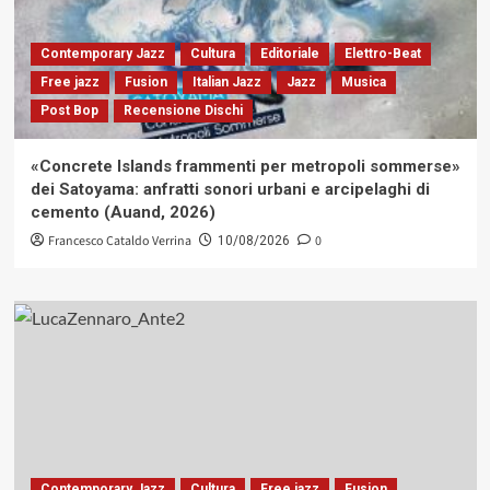
Contemporary Jazz
Cultura
Editoriale
Elettro-Beat
Free jazz
Fusion
Italian Jazz
Jazz
Musica
Post Bop
Recensione Dischi
«Concrete Islands frammenti per metropoli sommerse»
dei Satoyama: anfratti sonori urbani e arcipelaghi di
cemento (Auand, 2026)
Francesco Cataldo Verrina
0
10/08/2026
Contemporary Jazz
Cultura
Free jazz
Fusion