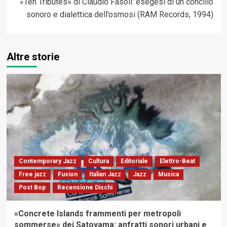
«Ten Tributes» di Claudio Fasoli: esegesi di un concilio
sonoro e dialettica dell’osmosi (RAM Records, 1994)
Altre storie
Contemporary Jazz
Cultura
Editoriale
Elettro-Beat
Free jazz
Fusion
Italian Jazz
Jazz
Musica
Post Bop
Recensione Dischi
«Concrete Islands frammenti per metropoli
sommerse» dei Satoyama: anfratti sonori urbani e