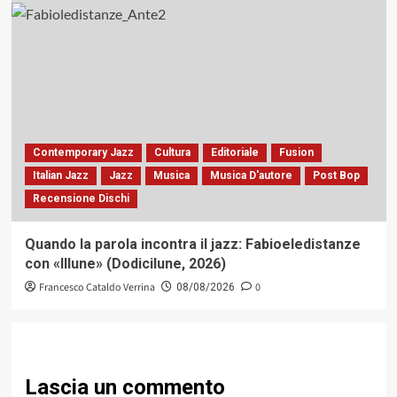
Contemporary Jazz
Cultura
Editoriale
Fusion
Italian Jazz
Jazz
Musica
Musica D'autore
Post Bop
Recensione Dischi
Quando la parola incontra il jazz: Fabioeledistanze
con «Illune» (Dodicilune, 2026)
Francesco Cataldo Verrina
0
08/08/2026
Lascia un commento