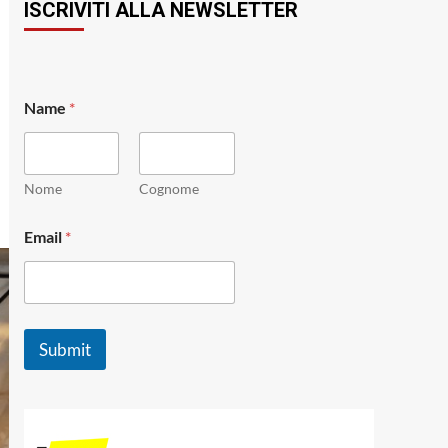
ISCRIVITI ALLA NEWSLETTER
N
Name
*
a
m
e
N
a
Nome
Cognome
m
e
Email
*
E
m
a
i
l
Submit