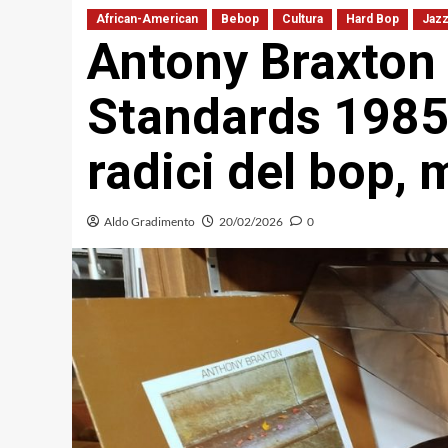
African-American
Bebop
Cultura
Hard Bop
Jaz
Antony Braxton
Standards 1985»
radici del bop,
Aldo Gradimento
20/02/2026
0