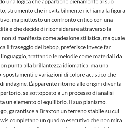
do una logica che appartiene pienamente al suo
lto, strumento che inevitabilmente richiama la figura
ativo, ma piuttosto un confronto critico con una
tà e che decide di riconsiderare attraverso la
rd non si manifesta come adesione stilistica, ma quale
a il fraseggio del bebop, preferisce invece far
l linguaggio, trattando le melodie come materiali da
non punta alla brillantezza idiomatica, ma una
o-spostamenti e variazioni di colore acustico che
i indagine. L’apparente ritorno alle origini diventa
epertorio, se sottoposto a un processo di analisi
a un elemento di equilibrio. Il suo pianismo,
ogo, garantisce a Braxton un terreno stabile su cui
 Lewis completano un quadro esecutivo che non mira