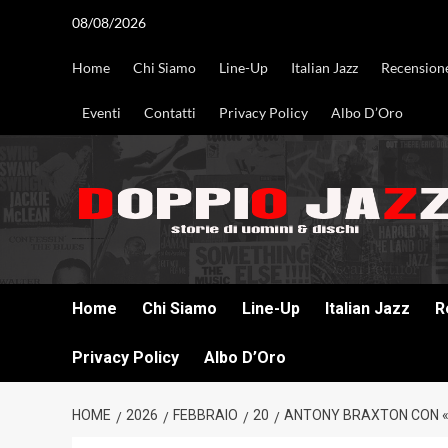
Vai
08/08/2026
al
contenuto
Home
Chi Siamo
Line-Up
Italian Jazz
Recension
Eventi
Contatti
Privacy Policy
Albo D’Oro
DOPPIO JAZZ STORIE DI UOMINI & DISCHI
Home
Chi Siamo
Line-Up
Italian Jazz
R
Privacy Policy
Albo D’Oro
HOME
2026
FEBBRAIO
20
ANTONY BRAXTON CON «S