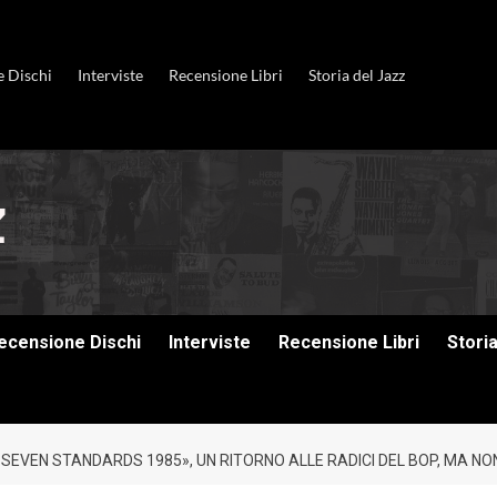
e Dischi
Interviste
Recensione Libri
Storia del Jazz
ecensione Dischi
Interviste
Recensione Libri
Stori
EVEN STANDARDS 1985», UN RITORNO ALLE RADICI DEL BOP, MA N