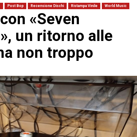
z
Post Bop
Recensione Dischi
Ristampa Vinile
World Music
 con «Seven
, un ritorno alle
 ma non troppo