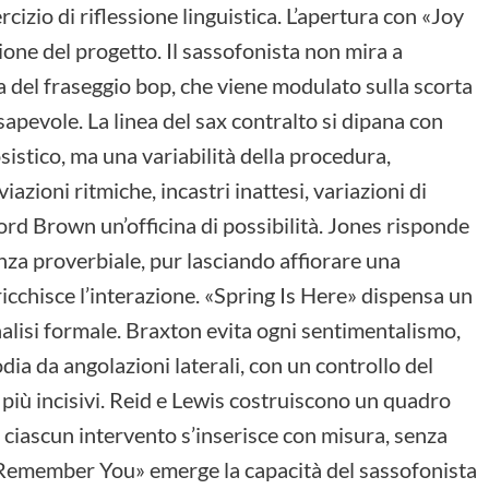
izio di riflessione linguistica. L’apertura con «Joy
one del progetto. Il sassofonista non mira a
ca del fraseggio bop, che viene modulato sulla scorta
pevole. La linea del sax contralto si dipana con
sistico, ma una variabilità della procedura,
azioni ritmiche, incastri inattesi, variazioni di
ford Brown un’officina di possibilità. Jones risponde
za proverbiale, pur lasciando affiorare una
ricchisce l’interazione. «Spring Is Here» dispensa un
 analisi formale. Braxton evita ogni sentimentalismo,
ia da angolazioni laterali, con un controllo del
i più incisivi. Reid e Lewis costruiscono un quadro
i ciascun intervento s’inserisce con misura, senza
I Remember You» emerge la capacità del sassofonista