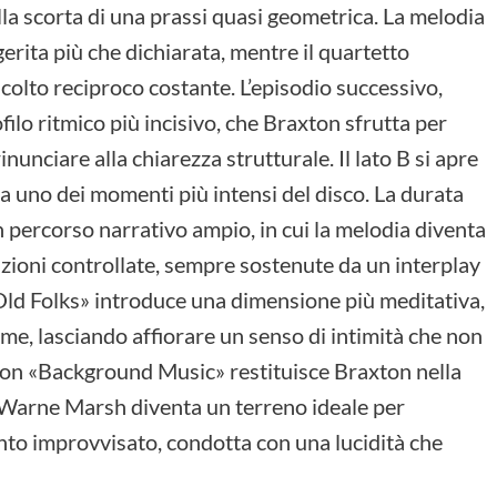
lla scorta di una prassi quasi geometrica. La melodia
rita più che dichiarata, mentre il quartetto
olto reciproco costante. L’episodio successivo,
filo ritmico più incisivo, che Braxton sfrutta per
unciare alla chiarezza strutturale. Il lato B si apre
 uno dei momenti più intensi del disco. La durata
 percorso narrativo ampio, in cui la melodia diventa
azioni controllate, sempre sostenute da un interplay
Old Folks» introduce una dimensione più meditativa,
ime, lasciando affiorare un senso di intimità che non
 con «Background Music» restituisce Braxton nella
i Warne Marsh diventa un terreno ideale per
unto improvvisato, condotta con una lucidità che