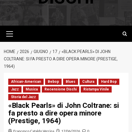
Menu
principale
HOME
2026
GIUGNO
17
«BLACK PEARLS» DI JOHN
COLTRANE: SI FA PRESTO A DIRE OPERA MINORE (PRESTIGE,
1964)
African-American
Bebop
Blues
Cultura
Hard Bop
Jazz
Musica
Recensione Dischi
Ristampa Vinile
Storia del Jazz
«Black Pearls» di John Coltrane: si
fa presto a dire opera minore
(Prestige, 1964)
Francesco Cataldo Verrina
17/06/2026
0