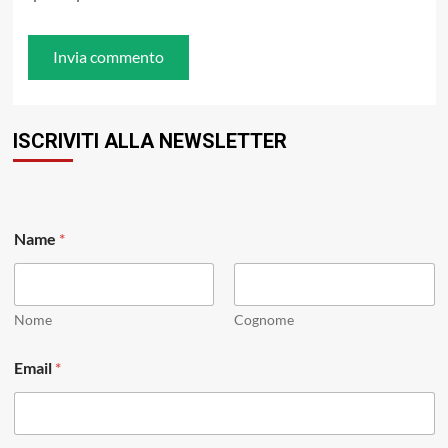
ISCRIVITI ALLA NEWSLETTER
Name
*
Nome
Cognome
N
Email
*
a
m
e
E
m