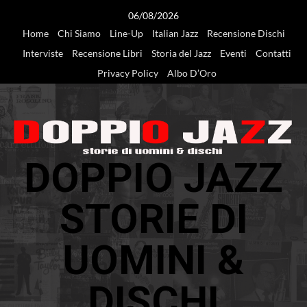
Vai
06/08/2026
al
Home
Chi Siamo
Line-Up
Italian Jazz
Recensione Dischi
contenuto
Interviste
Recensione Libri
Storia del Jazz
Eventi
Contatti
Privacy Policy
Albo D’Oro
DOPPIO JAZZ
STORIE DI
UOMINI &
DISCHI