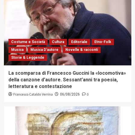
Costume e Società
Cultura
Editoriale
Etno-Folk
Musica
Musica D'autore
Novelle & racconti
Storie & Leggende
La scomparsa di Francesco Guccini la «locomotiva»
della canzone d’autore. Sessant’anni tra poesia,
letteratura e contestazione
Francesco Cataldo Verrina
0
06/08/2026