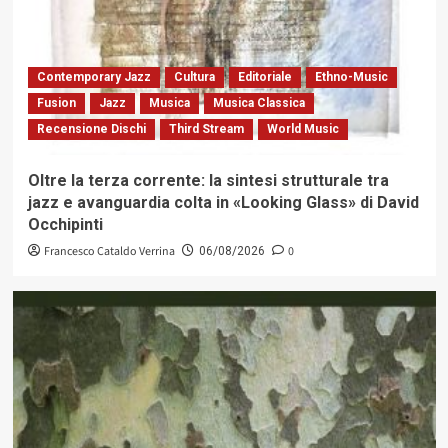
Contemporary Jazz
Cultura
Editoriale
Ethno-Music
Fusion
Jazz
Musica
Musica Classica
Recensione Dischi
Third Stream
World Music
Oltre la terza corrente: la sintesi strutturale tra
jazz e avanguardia colta in «Looking Glass» di David
Occhipinti
Francesco Cataldo Verrina
0
06/08/2026