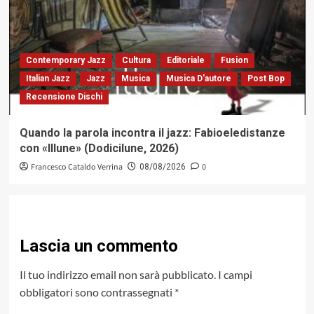
Contemporary Jazz
Cultura
Editoriale
Fusion
Italian Jazz
Jazz
Musica
Musica D'autore
Post Bop
Recensione Dischi
Quando la parola incontra il jazz: Fabioeledistanze
con «Illune» (Dodicilune, 2026)
Francesco Cataldo Verrina
0
08/08/2026
Lascia un commento
Il tuo indirizzo email non sarà pubblicato.
I campi
obbligatori sono contrassegnati
*