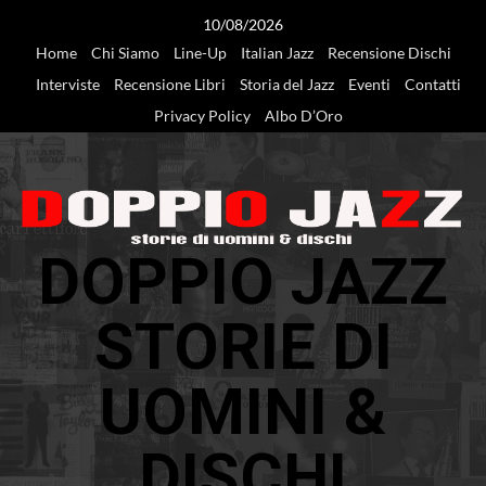
Vai
10/08/2026
al
Home
Chi Siamo
Line-Up
Italian Jazz
Recensione Dischi
contenuto
Interviste
Recensione Libri
Storia del Jazz
Eventi
Contatti
Privacy Policy
Albo D’Oro
DOPPIO JAZZ
STORIE DI
UOMINI &
DISCHI