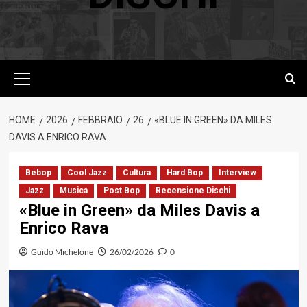
Menu
principale
HOME
2026
FEBBRAIO
26
«BLUE IN GREEN» DA MILES
DAVIS A ENRICO RAVA
Bebop
Cool Jazz
Cultura
Hard Bop
Interview
Jazz
Musica
Post Bop
Recensione Dischi
«Blue in Green» da Miles Davis a
Enrico Rava
Guido Michelone
26/02/2026
0