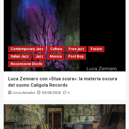
Contemporary Jazz
Cultura
Free jazz
Fusion
Italian Jazz
Jazz
Musica
Post Bop
Recensione Dischi
Luca Zennaro con «Stua scura»: la materia oscura
del suono Caligola Records
Cinico Bertallot
0
09/08/2026