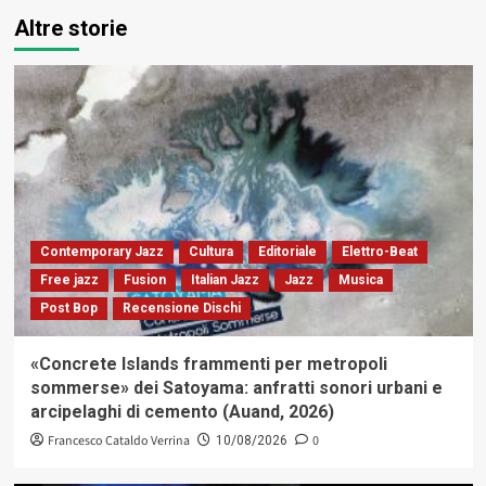
Altre storie
Contemporary Jazz
Cultura
Editoriale
Elettro-Beat
Free jazz
Fusion
Italian Jazz
Jazz
Musica
Post Bop
Recensione Dischi
«Concrete Islands frammenti per metropoli
sommerse» dei Satoyama: anfratti sonori urbani e
arcipelaghi di cemento (Auand, 2026)
Francesco Cataldo Verrina
0
10/08/2026