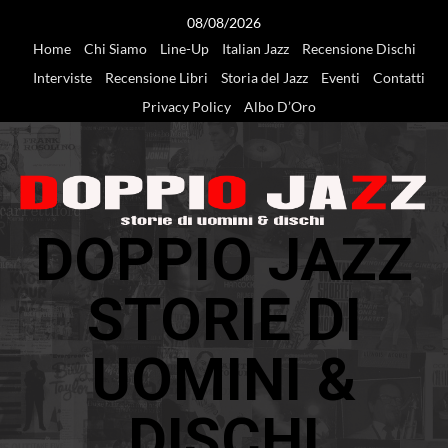
Vai
08/08/2026
al
Home
Chi Siamo
Line-Up
Italian Jazz
Recensione Dischi
contenuto
Interviste
Recensione Libri
Storia del Jazz
Eventi
Contatti
Privacy Policy
Albo D’Oro
DOPPIO JAZZ
STORIE DI
UOMINI &
DISCHI