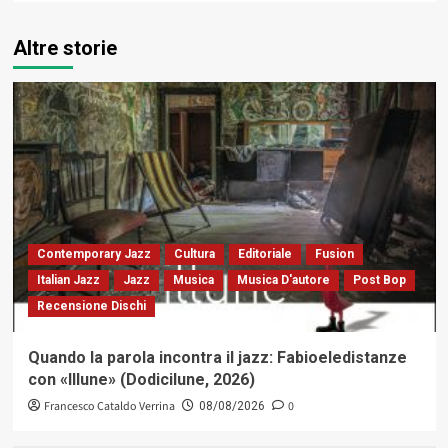
Altre storie
Contemporary Jazz
Cultura
Editoriale
Fusion
Italian Jazz
Jazz
Musica
Musica D'autore
Post Bop
Recensione Dischi
Quando la parola incontra il jazz: Fabioeledistanze
con «Illune» (Dodicilune, 2026)
Francesco Cataldo Verrina
0
08/08/2026