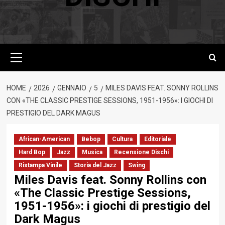
Menu
principale
HOME
2026
GENNAIO
5
MILES DAVIS FEAT. SONNY ROLLINS
CON «THE CLASSIC PRESTIGE SESSIONS, 1951-1956»: I GIOCHI DI
PRESTIGIO DEL DARK MAGUS
African-American
Bebop
Cultura
Editoriale
Hard Bop
Jazz
Musica
Recensione Dischi
Ristampa Vinile
Storia del Jazz
Swing
Miles Davis feat. Sonny Rollins con
«The Classic Prestige Sessions,
1951-1956»: i giochi di prestigio del
Dark Magus