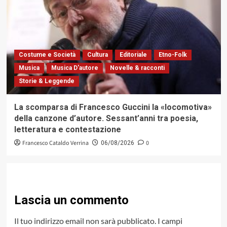
Costume e Società
Cultura
Editoriale
Etno-Folk
Musica
Musica D'autore
Novelle & racconti
Storie & Leggende
La scomparsa di Francesco Guccini la «locomotiva»
della canzone d’autore. Sessant’anni tra poesia,
letteratura e contestazione
Francesco Cataldo Verrina
0
06/08/2026
Lascia un commento
Il tuo indirizzo email non sarà pubblicato.
I campi