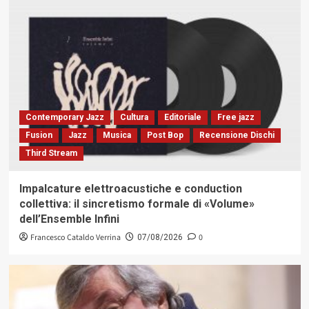
Contemporary Jazz
Cultura
Editoriale
Free jazz
Fusion
Jazz
Musica
Post Bop
Recensione Dischi
Third Stream
Impalcature elettroacustiche e conduction
collettiva: il sincretismo formale di «Volume»
dell’Ensemble Infini
Francesco Cataldo Verrina
0
07/08/2026