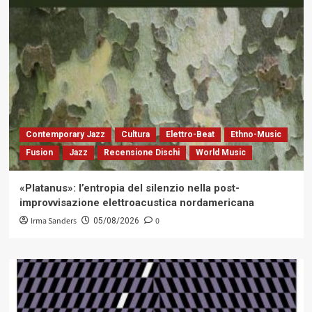
Contemporary Jazz
Cultura
Elettro-Beat
Ethno-Music
Fusion
Jazz
Recensione Dischi
World Music
«Platanus»: l’entropia del silenzio nella post-
improvvisazione elettroacustica nordamericana
Irma Sanders
0
05/08/2026