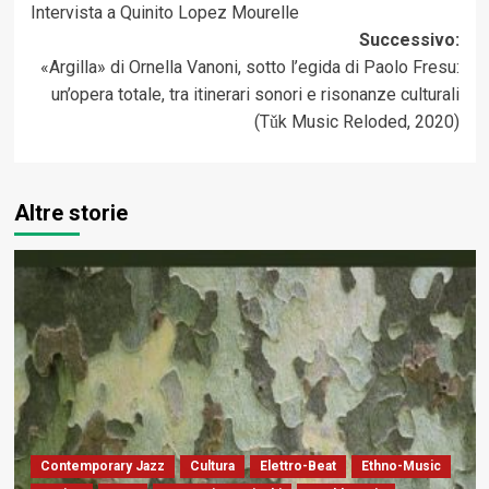
Intervista a Quinito Lopez Mourelle
articolo
Successivo:
«Argilla» di Ornella Vanoni, sotto l’egida di Paolo Fresu:
un’opera totale, tra itinerari sonori e risonanze culturali
(Tǔk Music Reloded, 2020)
Altre storie
Contemporary Jazz
Cultura
Elettro-Beat
Ethno-Music