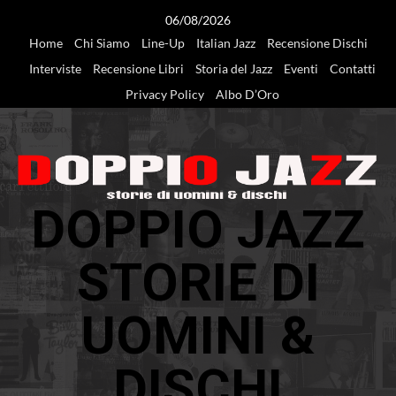
Vai
06/08/2026
al
Home
Chi Siamo
Line-Up
Italian Jazz
Recensione Dischi
contenuto
Interviste
Recensione Libri
Storia del Jazz
Eventi
Contatti
Privacy Policy
Albo D’Oro
DOPPIO JAZZ
STORIE DI
UOMINI &
DISCHI