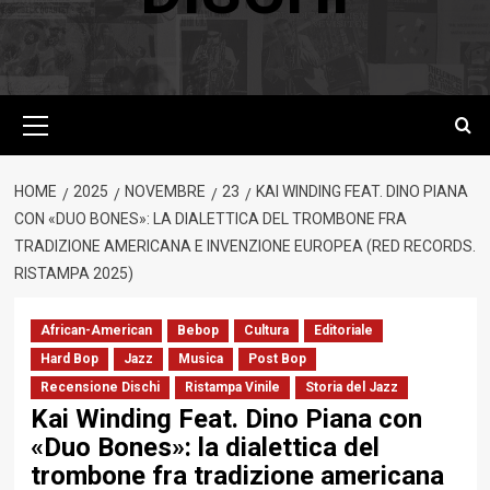
Menu
principale
HOME
2025
NOVEMBRE
23
KAI WINDING FEAT. DINO PIANA
CON «DUO BONES»: LA DIALETTICA DEL TROMBONE FRA
TRADIZIONE AMERICANA E INVENZIONE EUROPEA (RED RECORDS.
RISTAMPA 2025)
African-American
Bebop
Cultura
Editoriale
Hard Bop
Jazz
Musica
Post Bop
Recensione Dischi
Ristampa Vinile
Storia del Jazz
Kai Winding Feat. Dino Piana con
«Duo Bones»: la dialettica del
trombone fra tradizione americana