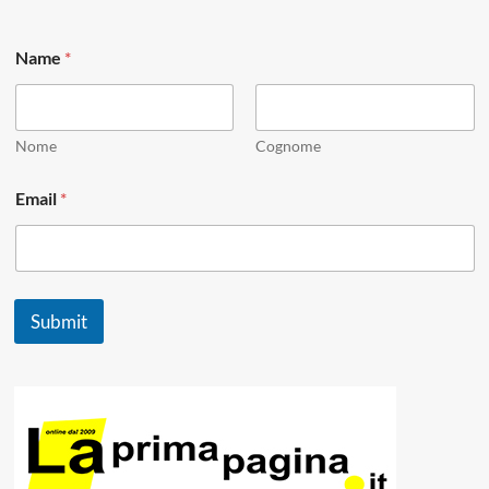
Name
*
Nome
Cognome
N
Email
*
a
m
e
*
E
m
Submit
a
i
l