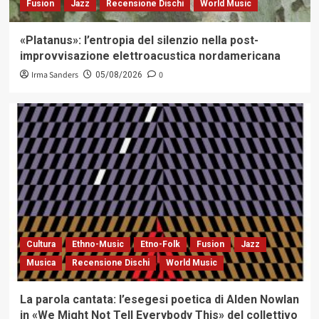
Fusion
Jazz
Recensione Dischi
World Music
«Platanus»: l’entropia del silenzio nella post-
improvvisazione elettroacustica nordamericana
Irma Sanders
0
05/08/2026
Cultura
Ethno-Music
Etno-Folk
Fusion
Jazz
Musica
Recensione Dischi
World Music
La parola cantata: l’esegesi poetica di Alden Nowlan
in «We Might Not Tell Everybody This» del collettivo