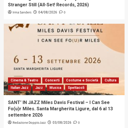
Stranger Still (All-Set! Records, 2026)
Irma Sanders
0
04/08/2026
Cinema & Teatro
Concerti
Costume e Società
Cultura
Italian Jazz
Jazz
Musica
Spettacoli
SANT’ IN JAZZ Miles Davis Festival – I Can See
Fo(u)r Miles. Santa Margherita Ligure, dal 6 al 13
settembre 2026
Redazione DoppioJazz
0
03/08/2026