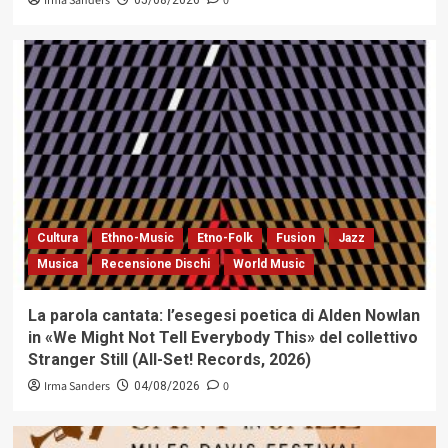
Irma Sanders
0
Cultura
Ethno-Music
Etno-Folk
Fusion
Jazz
Musica
Recensione Dischi
World Music
La parola cantata: l’esegesi poetica di Alden Nowlan
in «We Might Not Tell Everybody This» del collettivo
Stranger Still (All-Set! Records, 2026)
Irma Sanders
0
04/08/2026