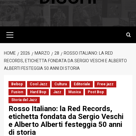
Menu
principale
HOME
2026
MARZO
28
ROSSO ITALIANO: LA RED
RECORDS, ETICHETTA FONDATA DA SERGIO VESCHI E ALBERTO
ALBERTI FESTEGGIA 50 ANNI DI STORIA
Bebop
Cool Jazz
Cultura
Editoriale
Free jazz
Fusion
Hard Bop
Jazz
Musica
Post Bop
Storia del Jazz
Rosso Italiano: la Red Records,
etichetta fondata da Sergio Veschi
e Alberto Alberti festeggia 50 anni
di storia