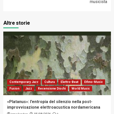
musicista
Altre storie
Contemporary Jazz
Cultura
Elettro-Beat
Ethno-Music
Fusion
Jazz
Recensione Dischi
World Music
«Platanus»: l’entropia del silenzio nella post-
improvvisazione elettroacustica nordamericana
05/08/2026