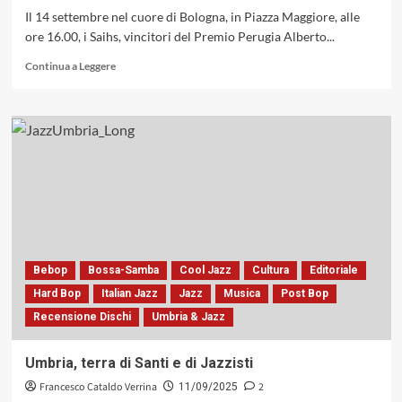
Il 14 settembre nel cuore di Bologna, in Piazza Maggiore, alle
ore 16.00, i Saihs, vincitori del Premio Perugia Alberto...
Leggi
Continua a Leggere
di
più
su
I
Saihs,
vincitori
del
«Premio
Perugia
Alberto
Alberti»,
A
Bebop
Bossa-Samba
Cool Jazz
Cultura
Editoriale
Bologna
Hard Bop
Italian Jazz
Jazz
Musica
Post Bop
in
Recensione Dischi
Umbria & Jazz
Piazza
Maggiore,
14
Umbria, terra di Santi e di Jazzisti
settembre,
Francesco Cataldo Verrina
2
per
11/09/2025