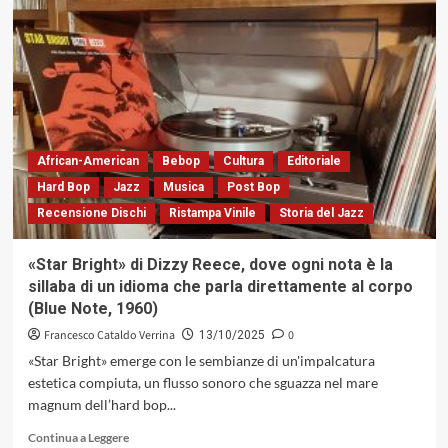
«A
Breath
Of
Fresh
Air»:
l’album
che
sancisce
la
African-American
Bebop
Cultura
Editoriale
maturità
Hard Bop
Jazz
Musica
Post Bop
di
Recensione Dischi
Ristampa Vinile
Storia del Jazz
Sean
Mason
e
«Star Bright» di Dizzy Reece, dove ogni nota è la
l’immortalità
sillaba di un idioma che parla direttamente al corpo
del
(Blue Note, 1960)
bop
(Taylor
Francesco Cataldo Verrina
0
13/10/2025
Christian
«Star Bright» emerge con le sembianze di un'impalcatura
Records,
estetica compiuta, un flusso sonoro che sguazza nel mare
2025)
magnum dell’hard bop...
Leggi
Continua a Leggere