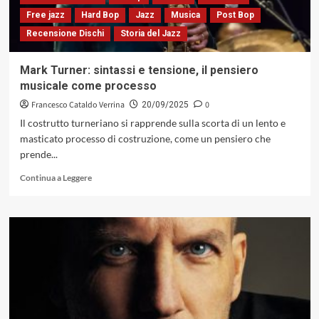
ed
Free jazz
Hard Bop
Jazz
Musica
Post Bop
escavazione
Recensione Dischi
Storia del Jazz
emozionale
(NoWords/SounfFly,
2025)
Mark Turner: sintassi e tensione, il pensiero
musicale come processo
Francesco Cataldo Verrina
0
20/09/2025
Il costrutto turneriano si rapprende sulla scorta di un lento e
masticato processo di costruzione, come un pensiero che
prende...
Leggi
Continua a Leggere
di
più
su
Mark
Turner:
sintassi
e
tensione,
il
pensiero