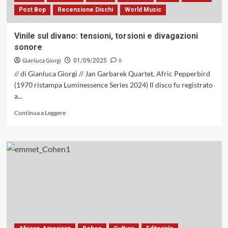
audiofila
Post Bop
Recensione Dischi
World Music
il
vinile
di
Vinile sul divano: tensioni, torsioni e divagazioni
Roland
sonore
Hanna,
«Perugia
Gianluca Giorgi
0
01/09/2025
–
// di Gianluca Giorgi // Jan Garbarek Quartet, Afric Pepperbird
Live
(1970 ristampa Luminessence Series 2024) Il disco fu registrato
At
a...
Montreux
74»
Leggi
Continua a Leggere
(ORG
di
Music,
più
2025)
su
Vinile
sul
divano:
tensioni,
torsioni
e
divagazioni
sonore