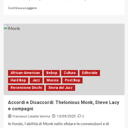
Leggi
Continua a Leggere
di
più
su
Bill
Evans:
la
rifondazione
del
pianismo
jazz,
tra
rigore
African-American
Bebop
Cultura
Editoriale
formale
Hard Bop
Jazz
Musica
Post Bop
e
Recensione Dischi
Storia del Jazz
libertà
espressiva
Accordi e Disaccordi: Thelonious Monk, Steve Lacy
e compagni
Francesco Cataldo Verrina
0
13/09/2025
In fondo, l'abilità di Monk nello sfidare le convenzioni e di