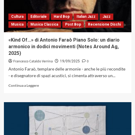
musicale
come
processo
Cultura
Editoriale
Hard Bop
Italian Jazz
Jazz
Musica
Musica Classica
Post Bop
Recensione Dischi
«Kind Of…» di Antonio Faraò Piano Solo: un diario
armonico in dodici movimenti (Notes Around Ag,
2025)
Francesco Cataldo Verrina
0
19/09/2025
Antonio Faraò, templare delle armonie - anche le più recondite
- e disegnatore di spazi acustici, si cimenta attraverso un...
Leggi
Continua a Leggere
di
più
su
«Kind
Of…»
di
Antonio
Faraò