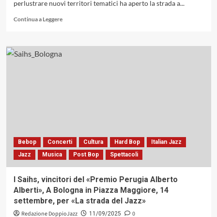
perlustrare nuovi territori tematici ha aperto la strada a...
Leggi
Continua a Leggere
di
più
su
Accordi
e
Disaccordi:
Thelonious
Monk,
Steve
Lacy
e
compagni
Bebop
Concerti
Cultura
Hard Bop
Italian Jazz
Jazz
Musica
Post Bop
Spettacoli
I Saihs, vincitori del «Premio Perugia Alberto
Alberti», A Bologna in Piazza Maggiore, 14
settembre, per «La strada del Jazz»
Redazione DoppioJazz
0
11/09/2025