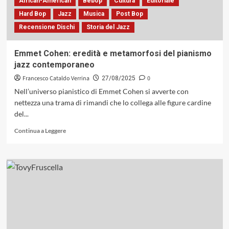
African-American
Bebop
Cultura
Editoriale
Hard Bop
Jazz
Musica
Post Bop
Recensione Dischi
Storia del Jazz
Emmet Cohen: eredità e metamorfosi del pianismo
jazz contemporaneo
Francesco Cataldo Verrina
0
27/08/2025
Nell’universo pianistico di Emmet Cohen si avverte con
nettezza una trama di rimandi che lo collega alle figure cardine
del...
Leggi
Continua a Leggere
di
più
su
Emmet
Cohen:
eredità
e
metamorfosi
del
pianismo