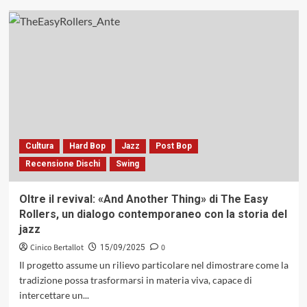
su
A
volte
ritornano.
Tom
Harrell
con
«Light
On»:
la
misura
Cultura
Hard Bop
Jazz
Post Bop
del
Recensione Dischi
Swing
suono
e
l’arte
Oltre il revival: «And Another Thing» di The Easy
della
Rollers, un dialogo contemporaneo con la storia del
discrezione
jazz
(Black
Hawk
Cinico Bertallot
0
15/09/2025
Records,
Il progetto assume un rilievo particolare nel dimostrare come la
1986)
tradizione possa trasformarsi in materia viva, capace di
intercettare un...