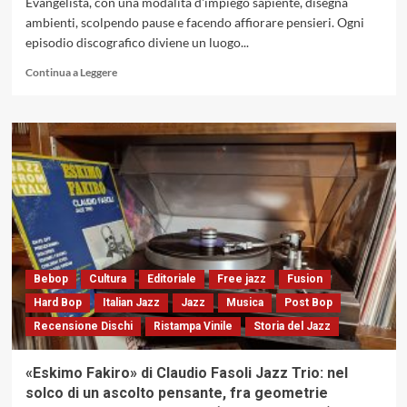
Evangelista, con una modalità d'impiego sapiente, disegna
1983)
ambienti, scolpendo pause e facendo affiorare pensieri. Ogni
episodio discografico diviene un luogo...
Leggi
Continua a Leggere
di
più
su
Un
viaggio
nell’universo
musicale
di
Marco
Evangelista.
Il
suono
Bebop
Cultura
Editoriale
Free jazz
Fusion
abitato
Hard Bop
Italian Jazz
Jazz
Musica
Post Bop
e
Recensione Dischi
Ristampa Vinile
Storia del Jazz
il
respiro
del
«Eskimo Fakiro» di Claudio Fasoli Jazz Trio: nel
flicorno
solco di un ascolto pensante, fra geometrie