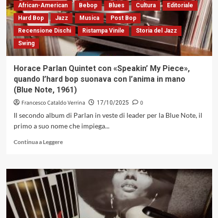
African-American
Bebop
Blues
Cultura
Editoriale
Coltrane,
Copenhagen,
Hard Bop
Jazz
Musica
Post Bop
March
Recensione Dischi
Ristampa Vinile
Storia del Jazz
24,
Swing
1964»:
due
genialità
Horace Parlan Quintet con «Speakin’ My Piece»,
già
quando l’hard bop suonava con l’anima in mano
separate
(Blue Note, 1961)
in
casa
Francesco Cataldo Verrina
0
17/10/2025
Il secondo album di Parlan in veste di leader per la Blue Note, il
primo a suo nome che impiega...
Leggi
Continua a Leggere
di
più
su
Horace
Parlan
Quintet
con
«Speakin’