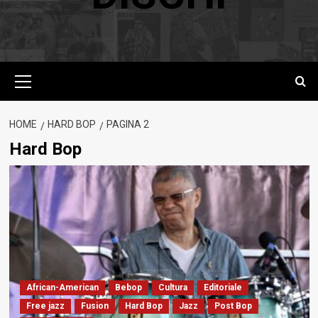
Menu
principale
HOME
HARD BOP
PAGINA 2
Hard Bop
African-American
Bebop
Cultura
Editoriale
Free jazz
Fusion
Hard Bop
Jazz
Post Bop