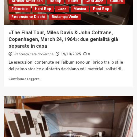
armonica
African-American
Bebop
Blues
Cool Jazz
Cultura
Editoriale
Hard Bop
Jazz
Musica
Post Bop
Recensione Dischi
Ristampa Vinile
«The Final Tour, Miles Davis & John Coltrane,
Copenhagen, March 24, 1964»: due genialità già
separate in casa
Francesco Cataldo Verrina
0
19/10/2025
Le esecuzioni contenute nell'album sono un ibrido tra lo stile
del primo storico quintetto davisiano ed i materiali solisti di...
Leggi
Continua a Leggere
di
più
su
«The
Final
Tour,
Miles
Davis
&
John