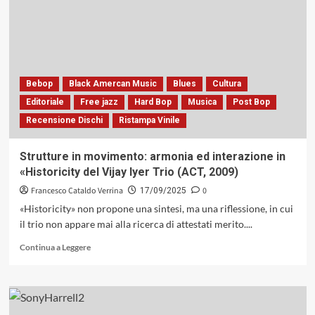
di
Stefano
Rielli
Feat.
Gabriele
Mirabassi:
la
Bebop
Black Amercan Music
Blues
Cultura
forma
Editoriale
Free jazz
Hard Bop
Musica
Post Bop
ed
Recensione Dischi
Ristampa Vinile
il
passo,
un
Strutture in movimento: armonia ed interazione in
debutto
«Historicity del Vijay Iyer Trio (ACT, 2009)
nel
segno
Francesco Cataldo Verrina
0
17/09/2025
della
«Historicity» non propone una sintesi, ma una riflessione, in cui
misura
il trio non appare mai alla ricerca di attestati merito....
(GleAM
Records,
Leggi
Continua a Leggere
2025)
di
più
su
Strutture
in