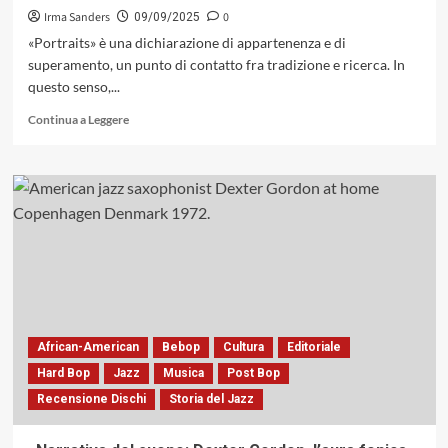
Irma Sanders
0
09/09/2025
«Portraits» è una dichiarazione di appartenenza e di
superamento, un punto di contatto fra tradizione e ricerca. In
questo senso,...
Leggi
Continua a Leggere
di
più
su
«Portraits»
del
Luca
Gusella
Trio:
una
sintesi
timbrica
fra
African-American
Bebop
Cultura
Editoriale
tradizione
Hard Bop
Jazz
Musica
Post Bop
e
Recensione Dischi
Storia del Jazz
sperimentazione
(Caligola
Records,