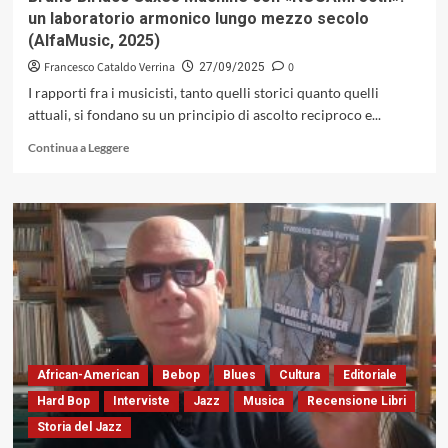
geometrie
un laboratorio armonico lungo mezzo secolo
timbriche
(AlfaMusic, 2025)
e
visioni
Francesco Cataldo Verrina
0
27/09/2025
interiori
I rapporti fra i musicisti, tanto quelli storici quanto quelli
(Carosello,
attuali, si fondano su un principio di ascolto reciproco e...
1978)
Leggi
Continua a Leggere
di
più
su
Bruno
Biriaco
Saxes
Machine
con
«NOUAMI
50th»:
un
laboratorio
African-American
Bebop
Blues
Cultura
Editoriale
armonico
Hard Bop
Interviste
Jazz
Musica
Recensione Libri
lungo
Storia del Jazz
mezzo