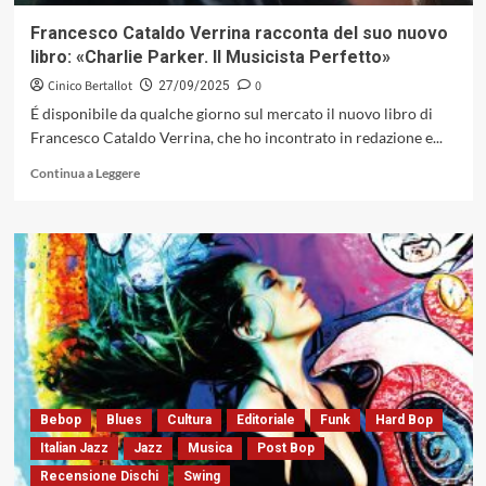
secolo
(AlfaMusic,
Francesco Cataldo Verrina racconta del suo nuovo
2025)
libro: «Charlie Parker. Il Musicista Perfetto»
Cinico Bertallot
0
27/09/2025
É disponibile da qualche giorno sul mercato il nuovo libro di
Francesco Cataldo Verrina, che ho incontrato in redazione e...
Leggi
Continua a Leggere
di
più
su
Francesco
Cataldo
Verrina
racconta
del
suo
nuovo
libro:
«Charlie
Bebop
Blues
Cultura
Editoriale
Funk
Hard Bop
Parker.
Italian Jazz
Jazz
Musica
Post Bop
Il
Recensione Dischi
Swing
Musicista