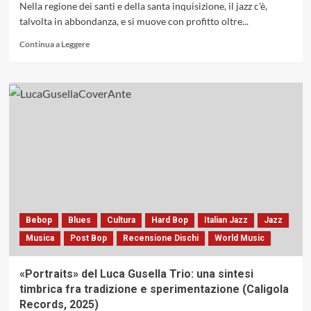
«La
Nella regione dei santi e della santa inquisizione, il jazz c'è,
strada
talvolta in abbondanza, e si muove con profitto oltre...
del
Jazz»
Leggi
Continua a Leggere
di
più
su
Umbria,
terra
di
Santi
e
di
Jazzisti
Bebop
Blues
Cultura
Hard Bop
Italian Jazz
Jazz
Musica
Post Bop
Recensione Dischi
World Music
«Portraits» del Luca Gusella Trio: una sintesi
timbrica fra tradizione e sperimentazione (Caligola
Records, 2025)