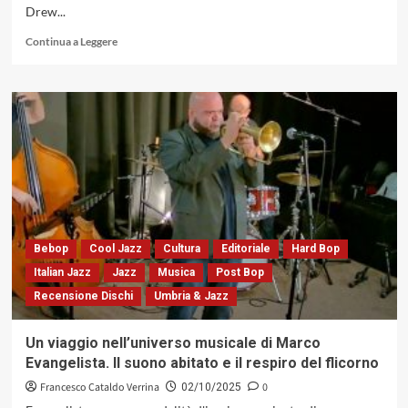
Drew...
1960)
Leggi
Continua a Leggere
di
più
su
Claudio
Fasoli
con
«Lido»:
un
album
che
non
si
Bebop
Cool Jazz
Cultura
Editoriale
Hard Bop
chiude
Italian Jazz
Jazz
Musica
Post Bop
in
Recensione Dischi
Umbria & Jazz
una
forma,
ma
Un viaggio nell’universo musicale di Marco
si
Evangelista. Il suono abitato e il respiro del flicorno
propaga
(Soul
Francesco Cataldo Verrina
0
02/10/2025
Note,