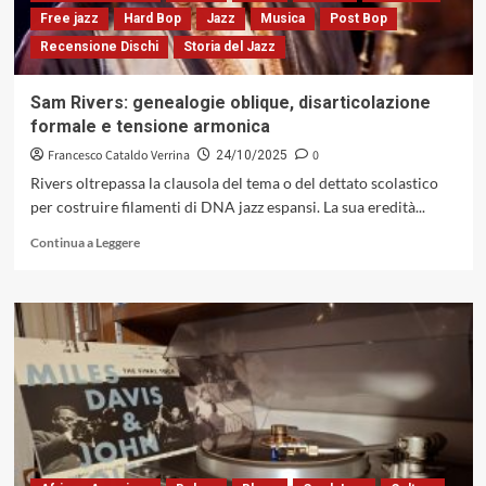
che
Free jazz
Hard Bop
Jazz
Musica
Post Bop
ha
Recensione Dischi
Storia del Jazz
elevato
la
batteria
Sam Rivers: genealogie oblique, disarticolazione
a
formale e tensione armonica
voce
autonoma
Francesco Cataldo Verrina
0
24/10/2025
e
Rivers oltrepassa la clausola del tema o del dettato scolastico
polifonica
per costruire filamenti di DNA jazz espansi. La sua eredità...
Leggi
Continua a Leggere
di
più
su
Sam
Rivers:
genealogie
oblique,
disarticolazione
formale
e
tensione