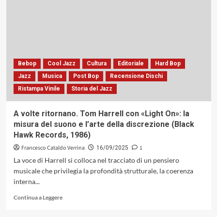
movimento:
armonia
ed
interazione
in
«Historicity
del
Bebop
Cool Jazz
Cultura
Editoriale
Hard Bop
Vijay
Jazz
Musica
Post Bop
Recensione Dischi
Iyer
Ristampa Vinile
Storia del Jazz
Trio
(ACT,
2009)
A volte ritornano. Tom Harrell con «Light On»: la
misura del suono e l’arte della discrezione (Black
Hawk Records, 1986)
Francesco Cataldo Verrina
1
16/09/2025
La voce di Harrell si colloca nel tracciato di un pensiero
musicale che privilegia la profondità strutturale, la coerenza
interna...
Leggi
Continua a Leggere
di
più