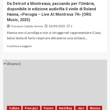
Da Detroit a Montreaux, passando per l’Umbria,
disponibile in edizione audiofila il vinile di Roland
Hanna, «Perugia – Live At Montreux 74» (ORG
Music, 2025)
Francesco Cataldo Verrina
0
03/09/2025
Hanna non si prodiga e non si strugge nel rappresentare il jazz,
bensì tenta di farlo respirare attraverso una sintassi...
Leggi
Continua a Leggere
di
più
su
Da
Detroit
a
Montreaux,
passando
per
l’Umbria,
disponibile
in
edizione
Cultura
Free jazz
Fusion
Hard Bop
Jazz
Musica