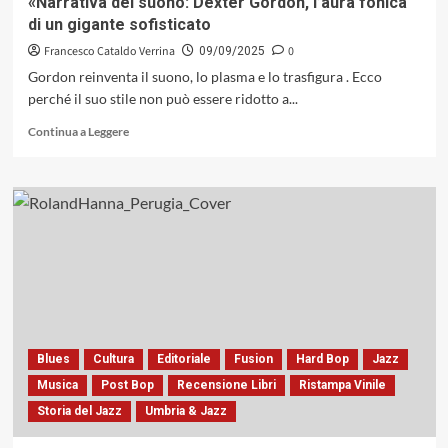
«Narrativa del suono: Dexter Gordon, l’aura fonica
2025)
di un gigante sofisticato
Francesco Cataldo Verrina
0
09/09/2025
Gordon reinventa il suono, lo plasma e lo trasfigura . Ecco
perché il suo stile non può essere ridotto a...
Leggi
Continua a Leggere
di
più
su
«Narrativa
del
suono:
Dexter
Gordon,
l’aura
fonica
di
un
Blues
Cultura
Editoriale
Fusion
Hard Bop
Jazz
gigante
Musica
Post Bop
Recensione Libri
Ristampa Vinile
sofisticato
Storia del Jazz
Umbria & Jazz