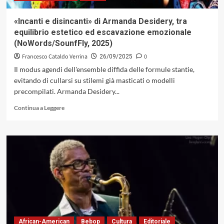
Perfetto»
«Incanti e disincanti» di Armanda Desidery, tra
equilibrio estetico ed escavazione emozionale
(NoWords/SounfFly, 2025)
Francesco Cataldo Verrina
0
26/09/2025
Il modus agendi dell'ensemble diffida delle formule stantie,
evitando di cullarsi su stilemi già masticati o modelli
precompilati. Armanda Desidery...
Leggi
Continua a Leggere
di
più
su
«Incanti
e
disincanti»
di
Armanda
Desidery,
tra
equilibrio
estetico
African-American
Bebop
Cultura
Editoriale