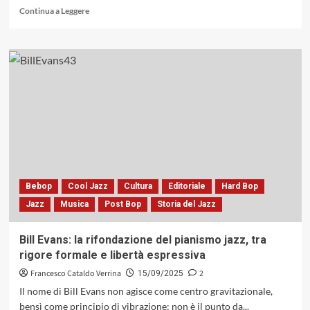
Leggi
Continua a Leggere
di
più
su
Oltre
il
revival:
«And
Another
Thing»
di
The
Easy
Rollers,
Bebop
Cool Jazz
Cultura
Editoriale
Hard Bop
un
Jazz
Musica
Post Bop
Storia del Jazz
dialogo
contemporaneo
con
Bill Evans: la rifondazione del pianismo jazz, tra
la
rigore formale e libertà espressiva
storia
del
Francesco Cataldo Verrina
2
15/09/2025
jazz
Il nome di Bill Evans non agisce come centro gravitazionale,
bensì come principio di vibrazione; non è il punto da...