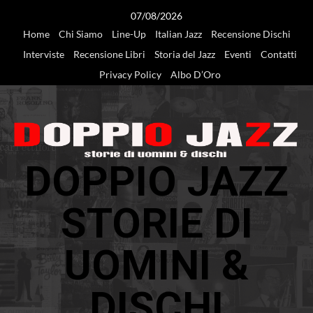
Vai
07/08/2026
al
Home
Chi Siamo
Line-Up
Italian Jazz
Recensione Dischi
contenuto
Interviste
Recensione Libri
Storia del Jazz
Eventi
Contatti
Privacy Policy
Albo D’Oro
DOPPIO JAZZ
STORIE DI
UOMINI &
DISCHI