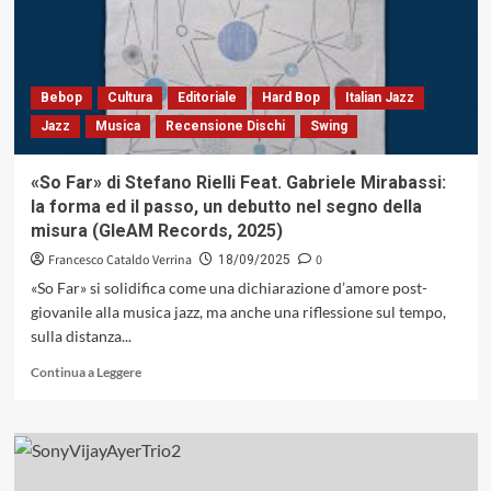
Piano
Solo:
un
diario
armonico
Bebop
Cultura
Editoriale
Hard Bop
Italian Jazz
in
Jazz
Musica
Recensione Dischi
Swing
dodici
movimenti
(Notes
«So Far» di Stefano Rielli Feat. Gabriele Mirabassi:
Around
la forma ed il passo, un debutto nel segno della
Ag,
misura (GleAM Records, 2025)
2025)
Francesco Cataldo Verrina
0
18/09/2025
«So Far» si solidifica come una dichiarazione d’amore post-
giovanile alla musica jazz, ma anche una riflessione sul tempo,
sulla distanza...
Leggi
Continua a Leggere
di
più
su
«So
Far»