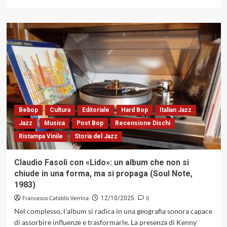
di
più
su
«Star
Bright»
di
Dizzy
Reece,
dove
ogni
nota
è
Bebop
Cultura
Editoriale
Hard Bop
Italian Jazz
la
Jazz
Musica
Post Bop
Recensione Dischi
sillaba
Ristampa Vinile
Storia del Jazz
di
un
idioma
Claudio Fasoli con «Lido»: un album che non si
che
chiude in una forma, ma si propaga (Soul Note,
parla
1983)
direttamente
al
Francesco Cataldo Verrina
0
12/10/2025
corpo
Nel complesso, l'album si radica in una geografia sonora capace
(Blue
di assorbire influenze e trasformarle. La presenza di Kenny
Note,