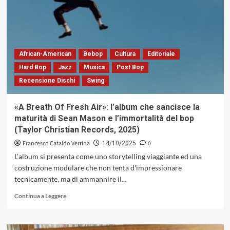
Freddie
Hubbard:
il
capolavoro
che
anticipò
African-American
Bebop
Cultura
Editoriale
il
Hard Bop
Jazz
Musica
Post Bop
passaggio
Recensione Dischi
Swing
al
post-
bop
«A Breath Of Fresh Air»: l’album che sancisce la
(Blue
maturità di Sean Mason e l’immortalità del bop
Note,
(Taylor Christian Records, 2025)
1962)
Francesco Cataldo Verrina
0
14/10/2025
L’album si presenta come uno storytelling viaggiante ed una
costruzione modulare che non tenta d'impressionare
tecnicamente, ma di ammannire il...
Leggi
Continua a Leggere
di
più
su