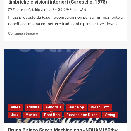
timbriche e visioni interiori (Carosello, 1978)
Francesco Cataldo Verrina
0
30/09/2025
Il jazz proposto da Fasoli e compagni non pensa minimamente a
conciliare, ma ma connettere tradizioni e prospettive, dove le...
Leggi
Continua a Leggere
di
più
su
«Eskimo
Fakiro»
di
Claudio
Fasoli
Jazz
Trio:
nel
solco
di
Blues
Cultura
Editoriale
Hard Bop
Italian Jazz
un
Jazz
Musica
Post Bop
Recensione Dischi
Swing
ascolto
pensante,
fra
Bruno Biriaco Saxes Machine con «NOUAMI 50th»: