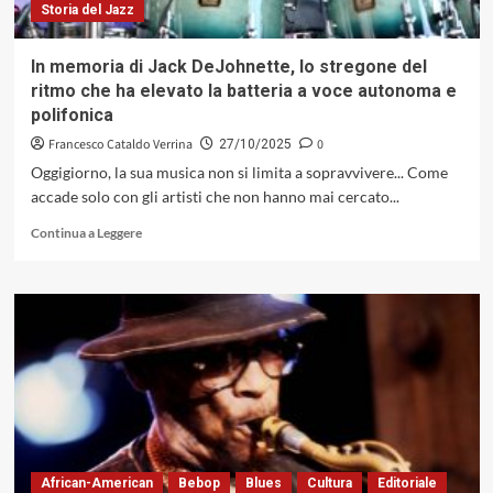
Storia del Jazz
In memoria di Jack DeJohnette, lo stregone del
ritmo che ha elevato la batteria a voce autonoma e
polifonica
Francesco Cataldo Verrina
0
27/10/2025
Oggigiorno, la sua musica non si limita a sopravvivere... Come
accade solo con gli artisti che non hanno mai cercato...
Leggi
Continua a Leggere
di
più
su
In
memoria
di
Jack
DeJohnette,
lo
stregone
del
ritmo
African-American
Bebop
Blues
Cultura
Editoriale