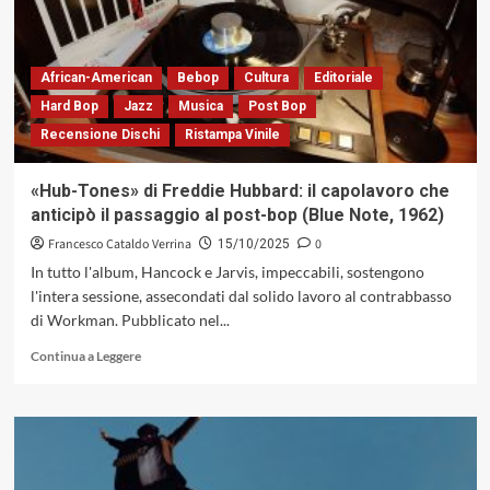
My
Piece»,
quando
l’hard
African-American
Bebop
Cultura
Editoriale
bop
Hard Bop
Jazz
Musica
Post Bop
suonava
Recensione Dischi
Ristampa Vinile
con
l’anima
in
«Hub-Tones» di Freddie Hubbard: il capolavoro che
mano
anticipò il passaggio al post-bop (Blue Note, 1962)
(Blue
Note,
Francesco Cataldo Verrina
0
15/10/2025
1961)
In tutto l'album, Hancock e Jarvis, impeccabili, sostengono
l'intera sessione, assecondati dal solido lavoro al contrabbasso
di Workman. Pubblicato nel...
Leggi
Continua a Leggere
di
più
su
«Hub-
Tones»
di