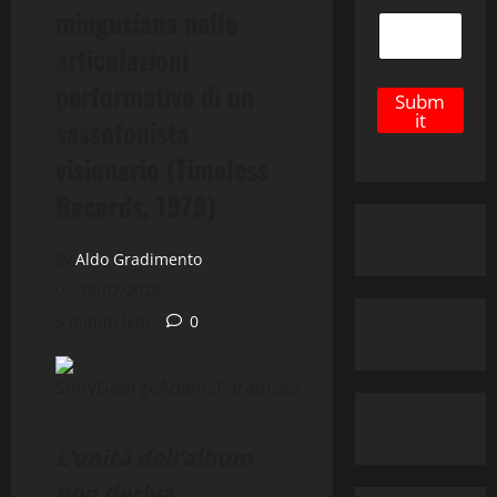
*
mingusiana nelle
articolazioni
performative di un
Subm
it
sassofonista
visionario (Timeless
Records, 1979)
Aldo Gradimento
16/02/2026
5 minuti letti
0
L’unità dell’album
non deriva