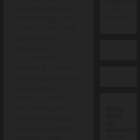
Condirettore
:
recente ristampa in
Guido
Michelone
vinile da 180 grammi,
curata nel 2024 dalla
Music On Vinyl,
sollecita una
riconsiderazione
analitica di un lavoro
che la guida «Obscure
Sound» di Chee
Shimizu, schedula,
non senza ragione,
SOSTIENI
DOPPIO
nell’area cosiddetta
JAZZ
«cosmica», categoria
ACQUISTANDO
UN LIBRO
che qui richiede