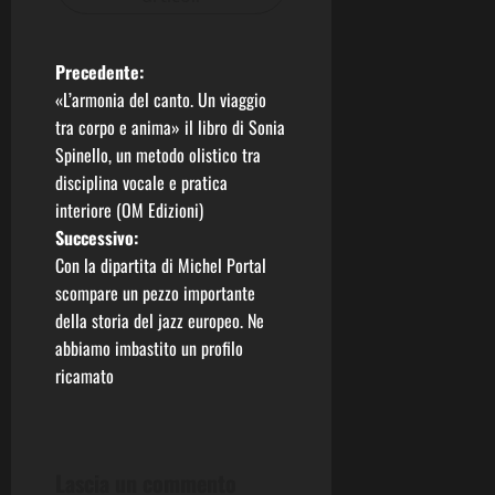
N
Precedente:
«L’armonia del canto. Un viaggio
a
tra corpo e anima» il libro di Sonia
Spinello, un metodo olistico tra
v
disciplina vocale e pratica
i
interiore (OM Edizioni)
Successivo:
g
Con la dipartita di Michel Portal
scompare un pezzo importante
a
della storia del jazz europeo. Ne
z
abbiamo imbastito un profilo
ricamato
i
o
Lascia un commento