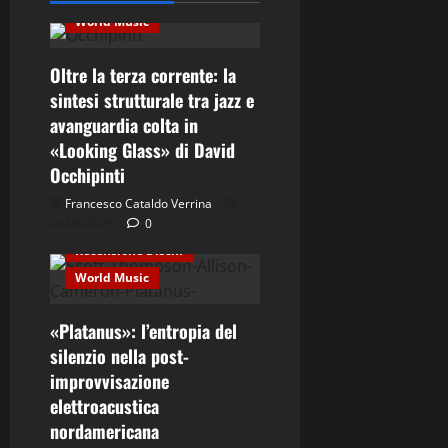
World Music
Oltre la terza corrente: la
sintesi strutturale tra jazz e
avanguardia colta in
Contemporary Jazz
«Looking Glass» di David
Cultura
Elettro-Beat
Occhipinti
Ethno-Music
Fusion
Francesco Cataldo Verrina
06/08/2026
Jazz
0
Recensione Dischi
World Music
«Platanus»: l’entropia del
silenzio nella post-
improvvisazione
Cultura
Ethno-Music
elettroacustica
nordamericana
Etno-Folk
Fusion