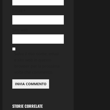
Email
*
Sito web
Salva il mio nome, email
e sito web in questo
browser per la prossima
Contemporary Jazz
volta che commento.
Cultura
Editoriale
Ethno-Music
Fusion
Jazz
Musica
Musica Classica
Recensione Dischi
STORIE CORRELATE
Third Stream