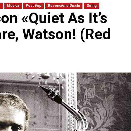
z
Musica
Post Bop
Recensione Dischi
Swing
n «Quiet As It’s
re, Watson! (Red