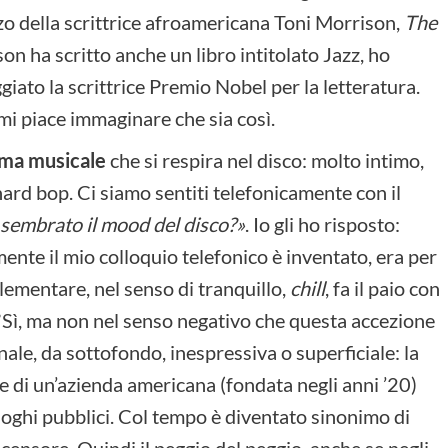
zo della scrittrice afroamericana Toni Morrison,
The
n ha scritto anche un libro intitolato Jazz, ho
iato la scrittrice Premio Nobel per la letteratura.
i piace immaginare che sia così.
lima musicale
che si respira nel disco: molto intimo,
ard bop. Ci siamo sentiti telefonicamente con il
 sembrato il mood del disco?
»
. Io gli ho risposto:
ente il mio colloquio telefonico è inventato, era per
lementare, nel senso di tranquillo,
chill
, fa il paio con
Sì, ma non nel senso negativo che questa accezione
e, da sottofondo, inespressiva o superficiale: la
e di un’azienda americana (fondata negli anni ’20)
oghi pubblici. Col tempo è diventato sinonimo di
censore. Quindi il peggio del peggio, anche se negli