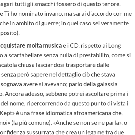
ari tutti gli smacchi fossero di questo tenore.
 se Ti ho nominato invano, ma sarai d’accordo con me
che in ambito di guerre; in quel caso sei veramente
posito).
acquistare molta musica
e i CD, rispetto ai Long
a scartabellare senza nulla di prestabilito, come si
 scatola chiusa lasciandosi trasportare dalle
 senza però sapere nel dettaglio ciò che stava
isognava avere si avevano; parlo della galassia
oco. Ancora adesso, sebbene potrei ascoltare prima i
e del nome, ripercorrendo da questo punto di vista i
’s Kept» è una frase idiomatica afroamericana che,
a noi» (la più comune), «Anche se non se ne parla», o
confidenza sussurrata che crea un legame tra due