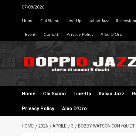
Vai
07/08/2026
al
contenuto
Home
Chi Siamo
Line-Up
Italian Jazz
Recension
Eventi
Contatti
Privacy Policy
Albo D’Oro
DOPPIO JAZZ STORIE DI UOMINI & DISCHI
Home
Chi Siamo
Line-Up
Italian Jazz
R
Privacy Policy
Albo D’Oro
HOME
2026
APRILE
3
BOBBY WATSON CON «QUIET A