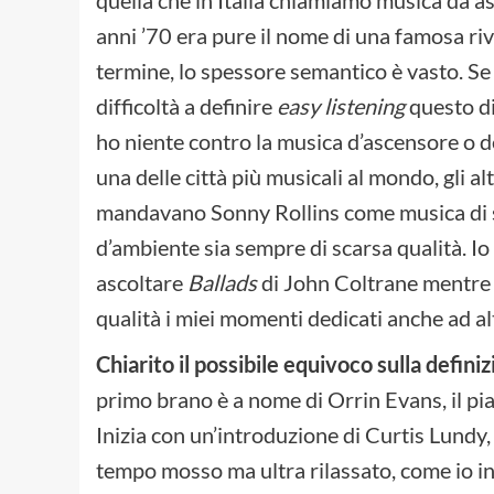
anni ’70 era pure il nome di una famosa riv
termine, lo spessore semantico è vasto. Se 
difficoltà a definire
easy listening
questo d
ho niente contro la musica d’ascensore o de
una delle città più musicali al mondo, gli 
mandavano Sonny Rollins come musica di s
d’ambiente sia sempre di scarsa qualità. I
ascoltare
Ballads
di John Coltrane mentre 
qualità i miei momenti dedicati anche ad al
Chiarito il possibile equivoco sulla defini
primo brano è a nome di Orrin Evans, il pi
Inizia con un’introduzione di Curtis Lundy, i
tempo mosso ma ultra rilassato, come io inte