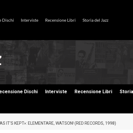
e Dischi
Interviste
Recensione Libri
Storia del Jazz
ecensione Dischi
Interviste
Recensione Libri
Stori
S IT’S KEPT»: ELEMENTARE, WATSON! (RED RECORDS, 1998)