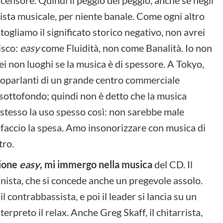
ista musicale, per niente banale. Come ogni altro
togliamo il significato storico negativo, non avrei
isco:
easy
come Fluidità, non come Banalità. Io non
i non luoghi se la musica è di spessore. A Tokyo,
altoparlanti di un grande centro commerciale
ottofondo; quindi non è detto che la musica
o stesso la uso spesso così: non sarebbe male
faccio la spesa. Amo insonorizzare con musica di
tro.
zione
easy
, mi immergo nella musica
del CD. Il
anista, che si concede anche un pregevole assolo.
l contrabbassista, e poi il leader si lancia su un
rpreto il relax. Anche Greg Skaff, il chitarrista,