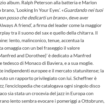
nizio album. Ralph Peterson alla batteria e Marlon
brano, ‘Looking In Your Eyes’. «
Guardando nei tuoi
 non posso che dedicarti un brano
»
, deve aver
lways A friend’, a firma del leader come la maggior
rplay tra il suono del sax e quello della chitarra. Il
ine: lento, malinconico, tenue, accentua la
ta omaggia con un bel fraseggio il valore
r Manfred and Dorothee)’ è dedicato a Manfred
re tedesco di Monaco di Baviera, e a sua moglie.
tte indipendenti europee e il mercato statunitense; la
to un rapporto privilegiato con lui. Scheffner è
zz
, l’enciclopedia che catalogava ogni singolo disco
co sia stata un crocevia del jazz in Europa con
brano lento sembra evocare i pomeriggi a Ottobrunn,