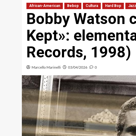
African-American
Bebop
Cultura
Hard Bop
Jaz
Bobby Watson co
Kept»: elementa
Records, 1998)
Marcello Marinelli
03/04/2026
0