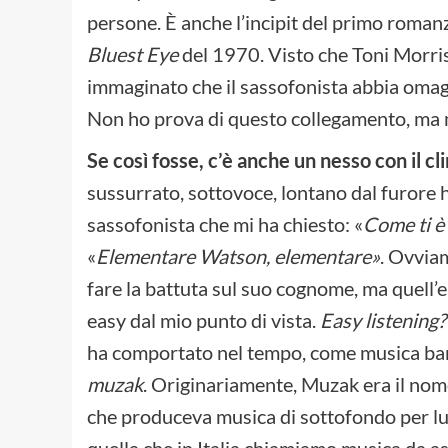
persone. È anche l’incipit del primo roman
Bluest Eye
del 1970. Visto che Toni Morriso
immaginato che il sassofonista abbia omagg
Non ho prova di questo collegamento, ma m
Se così fosse, c’è anche un nesso con il c
sussurrato, sottovoce, lontano dal furore h
sassofonista che mi ha chiesto: «
Come ti è
«
Elementare Watson, elementare
»
. Ovviam
fare la battuta sul suo cognome, ma quell’e
easy dal mio punto di vista.
Easy listening?
ha comportato nel tempo, come musica banal
muzak
. Originariamente, Muzak era il nom
che produceva musica di sottofondo per lu
quella che in Italia chiamiamo musica da as