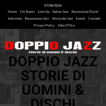
Vai
07/08/2026
al
Home
Chi Siamo
Line-Up
Italian Jazz
Recensione Dischi
contenuto
Interviste
Recensione Libri
Storia del Jazz
Eventi
Contatti
Privacy Policy
Albo D’Oro
DOPPIO JAZZ
STORIE DI
UOMINI &
DISCHI