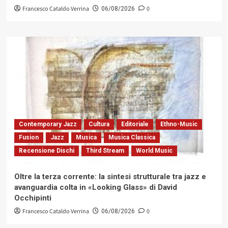
Francesco Cataldo Verrina
0
06/08/2026
Contemporary Jazz
Cultura
Editoriale
Ethno-Music
Fusion
Jazz
Musica
Musica Classica
Recensione Dischi
Third Stream
World Music
Oltre la terza corrente: la sintesi strutturale tra jazz e
avanguardia colta in «Looking Glass» di David
Occhipinti
Francesco Cataldo Verrina
0
06/08/2026