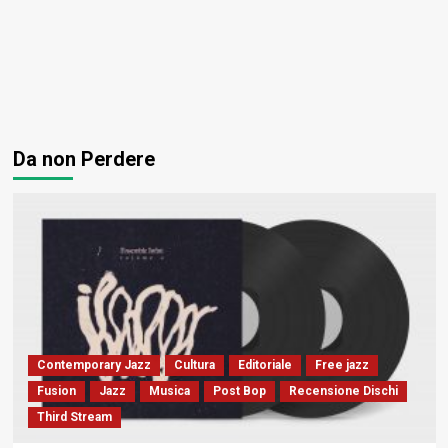
Da non Perdere
Contemporary Jazz
Cultura
Editoriale
Free jazz
Fusion
Jazz
Musica
Post Bop
Recensione Dischi
Third Stream