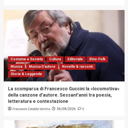
Costume e Società
Cultura
Editoriale
Etno-Folk
Musica
Musica D'autore
Novelle & racconti
Storie & Leggende
La scomparsa di Francesco Guccini la «locomotiva»
della canzone d’autore. Sessant’anni tra poesia,
letteratura e contestazione
Francesco Cataldo Verrina
0
06/08/2026