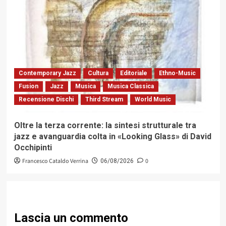
Contemporary Jazz
Cultura
Editoriale
Ethno-Music
Fusion
Jazz
Musica
Musica Classica
Recensione Dischi
Third Stream
World Music
Oltre la terza corrente: la sintesi strutturale tra
jazz e avanguardia colta in «Looking Glass» di David
Occhipinti
Francesco Cataldo Verrina
0
06/08/2026
Lascia un commento