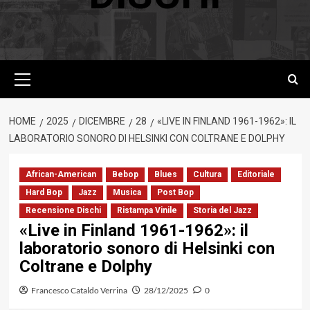
Menu
principale
HOME
2025
DICEMBRE
28
«LIVE IN FINLAND 1961-1962»: IL
LABORATORIO SONORO DI HELSINKI CON COLTRANE E DOLPHY
African-American
Bebop
Blues
Cultura
Editoriale
Hard Bop
Jazz
Musica
Post Bop
Recensione Dischi
Ristampa Vinile
Storia del Jazz
«Live in Finland 1961-1962»: il
laboratorio sonoro di Helsinki con
Coltrane e Dolphy
Francesco Cataldo Verrina
28/12/2025
0