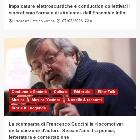
Impalcature elettroacustiche e conduction collettiva: il
sincretismo formale di «Volume» dell’Ensemble Infini
Francesco Cataldo Verrina
0
07/08/2026
Costume e Società
Cultura
Editoriale
Etno-Folk
Musica
Musica D'autore
Novelle & racconti
Storie & Leggende
La scomparsa di Francesco Guccini la «locomotiva»
della canzone d’autore. Sessant’anni tra poesia,
letteratura e contestazione