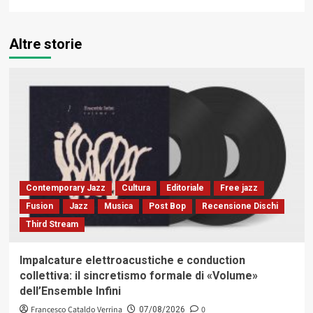
Altre storie
Contemporary Jazz
Cultura
Editoriale
Free jazz
Fusion
Jazz
Musica
Post Bop
Recensione Dischi
Third Stream
Impalcature elettroacustiche e conduction
collettiva: il sincretismo formale di «Volume»
dell’Ensemble Infini
Francesco Cataldo Verrina
0
07/08/2026