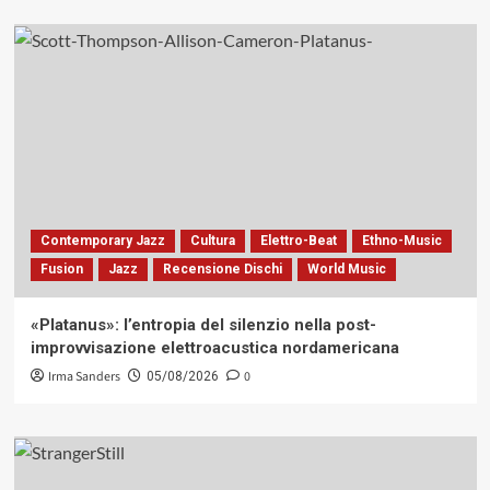
Contemporary Jazz
Cultura
Elettro-Beat
Ethno-Music
Fusion
Jazz
Recensione Dischi
World Music
«Platanus»: l’entropia del silenzio nella post-
improvvisazione elettroacustica nordamericana
Irma Sanders
0
05/08/2026