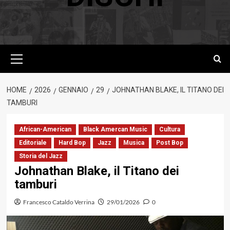
Menu
principale
HOME
2026
GENNAIO
29
JOHNATHAN BLAKE, IL TITANO DEI
TAMBURI
African-American
Black Amercan Music
Cultura
Editoriale
Hard Bop
Jazz
Musica
Post Bop
Storia del Jazz
Johnathan Blake, il Titano dei
tamburi
Francesco Cataldo Verrina
29/01/2026
0