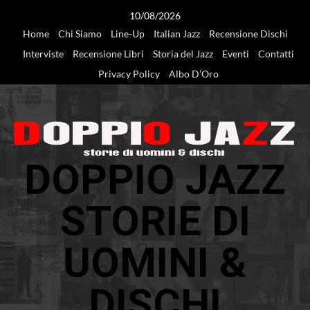
Vai
10/08/2026
al
Home
Chi Siamo
Line-Up
Italian Jazz
Recensione Dischi
contenuto
Interviste
Recensione Libri
Storia del Jazz
Eventi
Contatti
Privacy Policy
Albo D’Oro
DOPPIO JAZZ
STORIE DI
UOMINI &
DISCHI