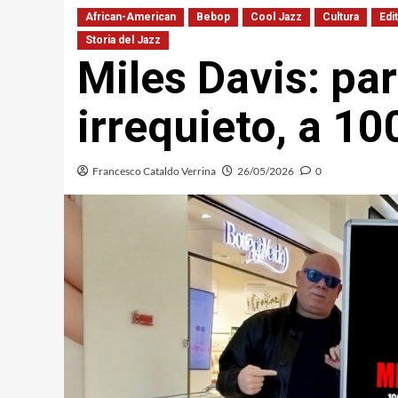
African-American
Bebop
Cool Jazz
Cultura
Edi
Storia del Jazz
Miles Davis: pa
irrequieto, a 10
Francesco Cataldo Verrina
26/05/2026
0