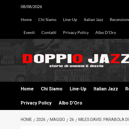
Vai
08/08/2026
al
contenuto
Home
Chi Siamo
Line-Up
Italian Jazz
Recension
Eventi
Contatti
Privacy Policy
Albo D’Oro
DOPPIO JAZZ STORIE DI UOMINI & DISCHI
Home
Chi Siamo
Line-Up
Italian Jazz
R
Privacy Policy
Albo D’Oro
HOME
2026
MAGGIO
26
MILES DAVIS: PARABOLA DI