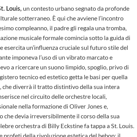
t. Louis,
un contesto urbano segnato da profonde
lturale sotterraneo. È qui che avviene l’incontro
cesimo compleanno, il padre gli regala una tromba,
azione musicale formale comincia sotto la guida di
sercita un’influenza cruciale sul futuro stile del
nante imponeva l’uso di un vibrato marcato e
evo a ricercare un suono limpido, spoglio, privo di
istero tecnico ed estetico getta le basi per quella
 che diverrà il tratto distintivo della sua intera
erisce nel circuito delle orchestre locali,
onale nella formazione di Oliver Jones e,
o che devia irreversibilmente il corso della sua
lebre orchestra di Billy Eckstine fa tappa a St. Louis.
e profeti della rivoluzione estetica del bebop: il