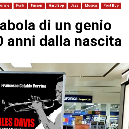
toriale
Funk
Fusion
Hard Bop
Jazz
Musica
Post Bop
rabola di un genio
0 anni dalla nascita