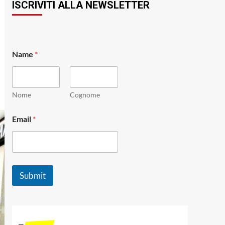
ISCRIVITI ALLA NEWSLETTER
*
Name
*
E
m
a
i
l
Nome
Cognome
E
m
Email
*
a
i
l
Submit