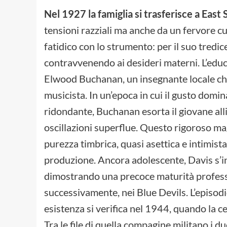
Nel 1927 la famiglia si trasferisce a East S
tensioni razziali ma anche da un fervore cu
fatidico con lo strumento: per il suo tredi
contravvenendo ai desideri materni. L’educ
Elwood Buchanan, un insegnante locale che e
musicista. In un’epoca in cui il gusto domi
ridondante, Buchanan esorta il giovane alli
oscillazioni superflue. Questo rigoroso mag
purezza timbrica, quasi asettica e intimista,
produzione. Ancora adolescente, Davis s’ins
dimostrando una precoce maturità professi
successivamente, nei Blue Devils. L’episodi
esistenza si verifica nel 1944, quando la ce
Tra le file di quella compagine militano i du