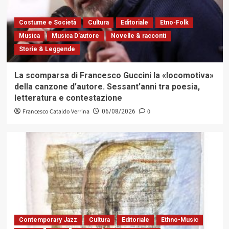
Costume e Società
Cultura
Editoriale
Etno-Folk
Musica
Musica D'autore
Novelle & racconti
Storie & Leggende
La scomparsa di Francesco Guccini la «locomotiva»
della canzone d’autore. Sessant’anni tra poesia,
letteratura e contestazione
Francesco Cataldo Verrina
0
06/08/2026
Contemporary Jazz
Cultura
Editoriale
Ethno-Music