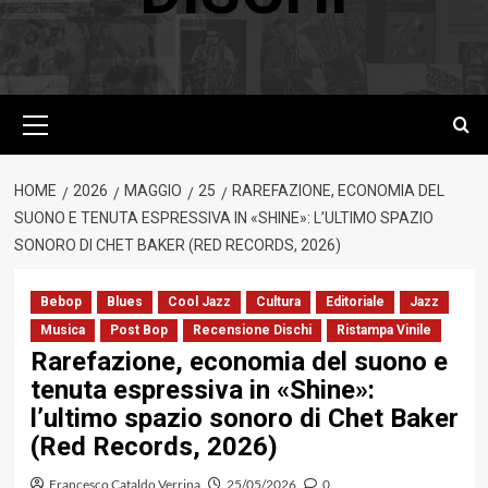
Menu
principale
HOME
2026
MAGGIO
25
RAREFAZIONE, ECONOMIA DEL
SUONO E TENUTA ESPRESSIVA IN «SHINE»: L’ULTIMO SPAZIO
SONORO DI CHET BAKER (RED RECORDS, 2026)
Bebop
Blues
Cool Jazz
Cultura
Editoriale
Jazz
Musica
Post Bop
Recensione Dischi
Ristampa Vinile
Rarefazione, economia del suono e
tenuta espressiva in «Shine»:
l’ultimo spazio sonoro di Chet Baker
(Red Records, 2026)
Francesco Cataldo Verrina
25/05/2026
0