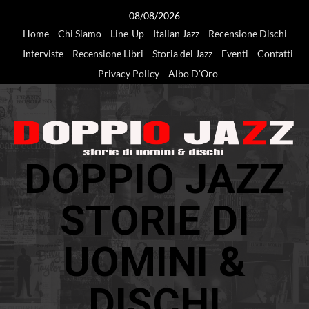
Vai
08/08/2026
al
Home
Chi Siamo
Line-Up
Italian Jazz
Recensione Dischi
contenuto
Interviste
Recensione Libri
Storia del Jazz
Eventi
Contatti
Privacy Policy
Albo D’Oro
DOPPIO JAZZ
STORIE DI
UOMINI &
DISCHI