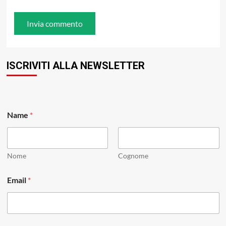
ISCRIVITI ALLA NEWSLETTER
Name
*
Nome
Cognome
E
Email
*
m
a
i
l
*