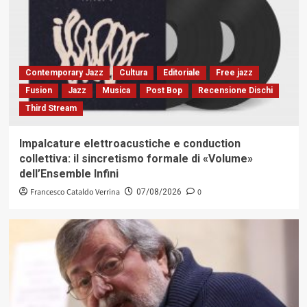
Contemporary Jazz
Cultura
Editoriale
Free jazz
Fusion
Jazz
Musica
Post Bop
Recensione Dischi
Third Stream
Impalcature elettroacustiche e conduction
collettiva: il sincretismo formale di «Volume»
dell’Ensemble Infini
Francesco Cataldo Verrina
0
07/08/2026