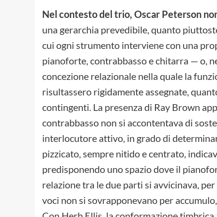
Nel contesto del trio, Oscar Peterson non
una gerarchia prevedibile, quanto piuttosto 
cui ogni strumento interviene con una propr
pianoforte, contrabbasso e chitarra — o, ne
concezione relazionale nella quale la funz
risultassero rigidamente assegnate, quanto
contingenti. La presenza di Ray Brown apport
contrabbasso non si accontentava di sost
interlocutore attivo, in grado di determinar
pizzicato, sempre nitido e centrato, indica
predisponendo uno spazio dove il pianoforte
relazione tra le due parti si avvicinava, per
voci non si sovrapponevano per accumulo, 
Con Herb Ellis, la conformazione timbrica a