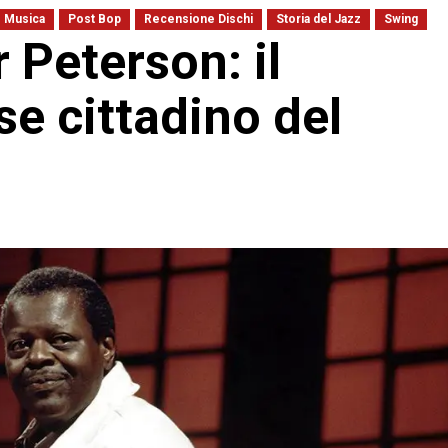
Musica
Post Bop
Recensione Dischi
Storia del Jazz
Swing
r Peterson: il
se cittadino del