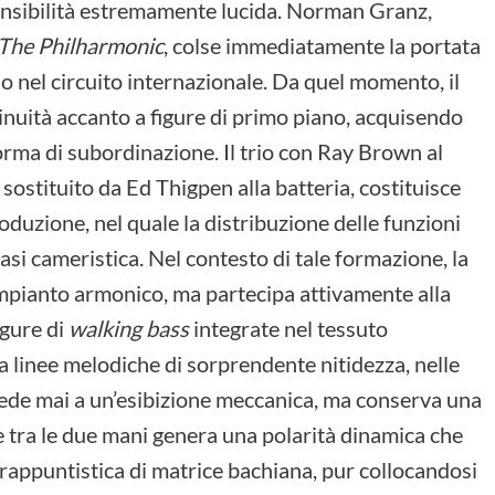
sensibilità estremamente lucida. Norman Granz,
 The Philharmonic
, colse immediatamente la portata
so nel circuito internazionale. Da quel momento, il
tinuità accanto a figure di primo piano, acquisendo
forma di subordinazione. Il trio con Ray Brown al
 sostituito da Ed Thigpen alla batteria, costituisce
roduzione, nel quale la distribuzione delle funzioni
i cameristica. Nel contesto di tale formazione, la
’impianto armonico, ma partecipa attivamente alla
igure di
walking bass
integrate nel tessuto
a linee melodiche di sorprendente nitidezza, nelle
cede mai a un’esibizione meccanica, ma conserva una
ne tra le due mani genera una polarità dinamica che
ntrappuntistica di matrice bachiana, pur collocandosi