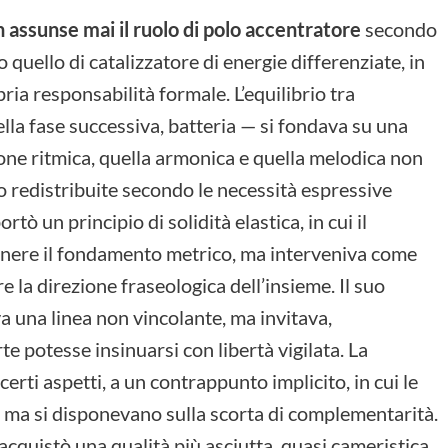
 assunse mai il ruolo di polo accentratore
secondo
quello di catalizzatore di energie differenziate, in
ia responsabilità formale. L’equilibrio tra
lla fase successiva, batteria — si fondava su una
ione ritmica, quella armonica e quella melodica non
 redistribuite secondo le necessità espressive
ò un principio di solidità elastica, in cui il
enere il fondamento metrico, ma interveniva come
e la direzione fraseologica dell’insieme. Il suo
va una linea non vincolante, ma invitava,
 potesse insinuarsi con libertà vigilata. La
 certi aspetti, a un contrappunto implicito, in cui le
ma si disponevano sulla scorta di complementarità.
cquistò una qualità più asciutta, quasi cameristica.