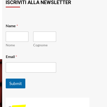
ISCRIVITI ALLA NEWSLETTER
E
Name
*
m
a
i
l
N
Nome
Cognome
a
m
Email
*
e
*
Submit