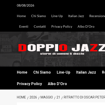
Vai
08/08/2026
al
contenuto
Home
Chi Siamo
Line-Up
Italian Jazz
Recension
Eventi
Contatti
Privacy Policy
Albo D’Oro
DOPPIO JAZZ STORIE DI UOMINI & DISCHI
Home
Chi Siamo
Line-Up
Italian Jazz
R
Privacy Policy
Albo D’Oro
HOME
2026
MAGGIO
21
RITRATTO DI OSCAR PETER