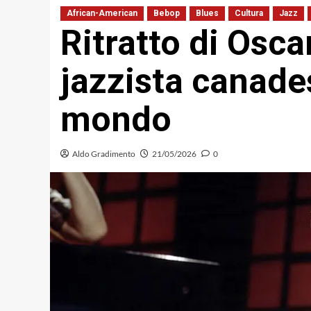
African-American
Bebop
Blues
Cultura
Jazz
Ritratto di Osca
jazzista canade
mondo
Aldo Gradimento
21/05/2026
0