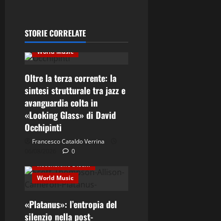
Musica Classica
Recensione Dischi
STORIE CORRELATE
Third Stream
World Music
Oltre la terza corrente: la
sintesi strutturale tra jazz e
avanguardia colta in
Contemporary Jazz
«Looking Glass» di David
Cultura
Elettro-Beat
Occhipinti
Ethno-Music
Fusion
Francesco Cataldo Verrina
06/08/2026
Jazz
0
Recensione Dischi
World Music
«Platanus»: l’entropia del
silenzio nella post-