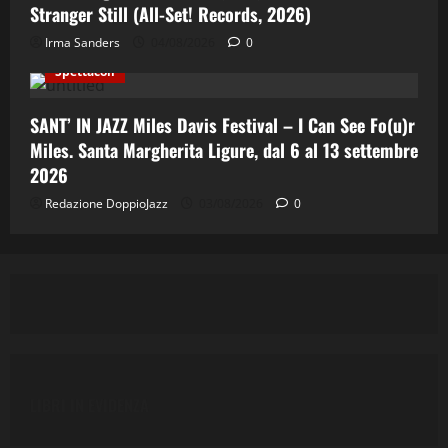
Stranger Still (All-Set! Records, 2026)
Cinema & Teatro
Concerti
Costume e Società
Irma Sanders
04/08/2026
0
Cultura
Italian Jazz
Jazz
Musica
Spettacoli
SANT’ IN JAZZ Miles Davis Festival – I Can See Fo(u)r
Miles. Santa Margherita Ligure, dal 6 al 13 settembre
2026
Redazione DoppioJazz
03/08/2026
0
LIBRI IN EVIDENZA