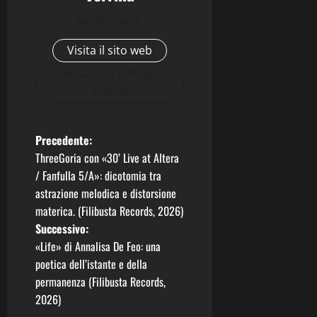
Administrator
Visita il sito web
Visualizza tutti gli
articoli
N
Precedente:
ThreeGoria con «30’ Live at Altera
a
/ Fanfulla 5/A»: dicotomia tra
astrazione melodica e distorsione
v
materica. (Filibusta Records, 2026)
i
Successivo:
«Life» di Annalisa De Feo: una
g
poetica dell’istante e della
permanenza (Filibusta Records,
a
2026)