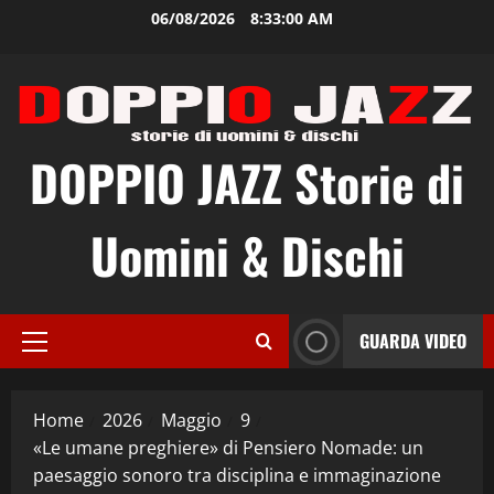
Vai
06/08/2026
8:33:01 AM
al
contenuto
DOPPIO JAZZ Storie di
Uomini & Dischi
GUARDA VIDEO
Menu
principale
Home
2026
Maggio
9
«Le umane preghiere» di Pensiero Nomade: un
paesaggio sonoro tra disciplina e immaginazione