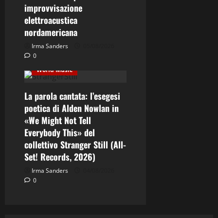
improvvisazione
Cultura
Ethno-Music
elettroacustica
nordamericana
Etno-Folk
Fusion
Jazz
Musica
Irma Sanders
05/08/2026
0
Recensione Dischi
World Music
La parola cantata: l’esegesi
poetica di Alden Nowlan in
«We Might Not Tell
Everybody This» del
collettivo Stranger Still (All-
Set! Records, 2026)
Irma Sanders
04/08/2026
0
Contemporary Jazz
Cultura
Editoriale