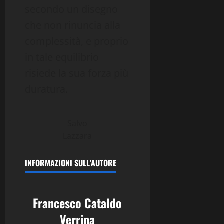
secondo un disegno
che non rinuncia alla
complessità, e proprio
in tale equilibrio
risiede la sua forza più
duratura.
Salvo
Lazzara
INFORMAZIONI SULL'AUTORE
Francesco Cataldo
Verrina