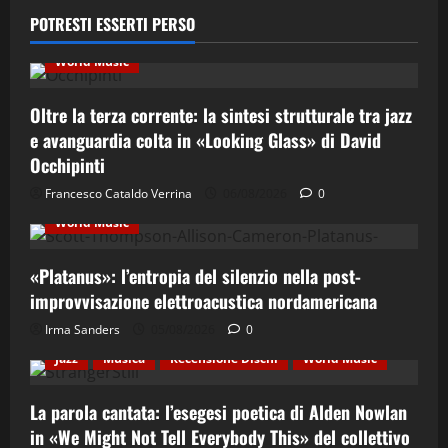
Ethno-Music
Fusion
Jazz
Musica
POTRESTI ESSERTI PERSO
Musica Classica
Recensione Dischi
Third Stream
World Music
Oltre la terza corrente: la sintesi strutturale tra jazz
e avanguardia colta in «Looking Glass» di David
Occhipinti
Contemporary Jazz
Cultura
Elettro-Beat
Francesco Cataldo Verrina
06/08/2026
0
Ethno-Music
Fusion
Jazz
Recensione Dischi
World Music
«Platanus»: l’entropia del silenzio nella post-
improvvisazione elettroacustica nordamericana
Irma Sanders
05/08/2026
0
Cultura
Ethno-Music
Etno-Folk
Fusion
Jazz
Musica
Recensione Dischi
World Music
La parola cantata: l’esegesi poetica di Alden Nowlan
in «We Might Not Tell Everybody This» del collettivo