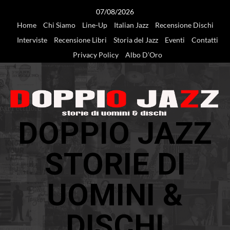
Vai
07/08/2026
al
Home
Chi Siamo
Line-Up
Italian Jazz
Recensione Dischi
contenuto
Interviste
Recensione Libri
Storia del Jazz
Eventi
Contatti
Privacy Policy
Albo D’Oro
DOPPIO JAZZ
STORIE DI
UOMINI &
DISCHI