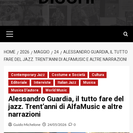
Menu
principale
HOME
2026
MAGGIO
24
ALESSANDRO GUARDIA, IL TUTTO
FARE DEL JAZZ. TRENT’ANNI DI ALFAMUSIC E ALTRE NARRAZIONI
Contemporary Jazz
Costume e Società
Cultura
Editoriale
Interviste
Italian Jazz
Musica
Musica D'autore
World Music
Alessandro Guardia, il tutto fare del
jazz. Trent’anni di AlfaMusic e altre
narrazioni
Guido Michelone
24/05/2026
0